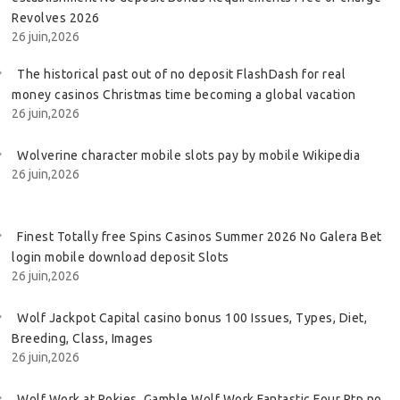
Revolves 2026
26 juin,2026
The historical past out of no deposit FlashDash for real
money casinos Christmas time becoming a global vacation
26 juin,2026
Wolverine character mobile slots pay by mobile Wikipedia
26 juin,2026
Finest Totally free Spins Casinos Summer 2026 No Galera Bet
login mobile download deposit Slots
26 juin,2026
Wolf Jackpot Capital casino bonus 100 Issues, Types, Diet,
Breeding, Class, Images
26 juin,2026
Wolf Work at Pokies, Gamble Wolf Work Fantastic Four Rtp no