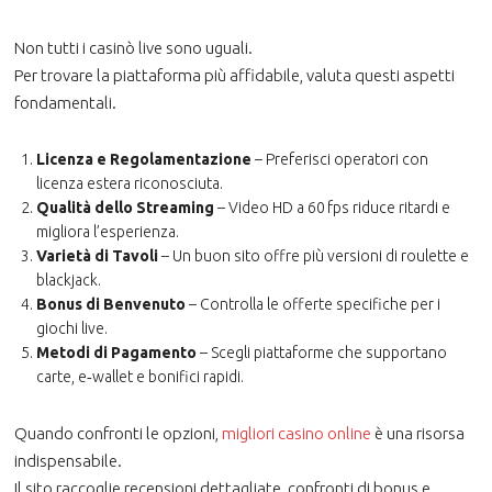
Non tutti i casinò live sono uguali.
Per trovare la piattaforma più affidabile, valuta questi aspetti
fondamentali.
Licenza e Regolamentazione
– Preferisci operatori con
licenza estera riconosciuta.
Qualità dello Streaming
– Video HD a 60 fps riduce ritardi e
migliora l’esperienza.
Varietà di Tavoli
– Un buon sito offre più versioni di roulette e
blackjack.
Bonus di Benvenuto
– Controlla le offerte specifiche per i
giochi live.
Metodi di Pagamento
– Scegli piattaforme che supportano
carte, e‑wallet e bonifici rapidi.
Quando confronti le opzioni,
migliori casino online
è una risorsa
indispensabile.
Il sito raccoglie recensioni dettagliate, confronti di bonus e