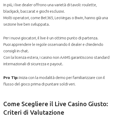
In più, i live dealer offrono una varietà di tavoli: roulette,
blackjack, baccarat e giochi esclusivi.
Molti operatori, come Bet365, LeoVegas o Bwin, hanno già una
sezione live ben sviluppata.
Per i nuovi giocatori, il live è un ottimo punto di partenza.
Puoi apprendere le regole osservando il dealer e chiedendo
consigli in chat.
Con la licenza estera, i casino non AAMS garantiscono standard
internazionali di sicurezza e payout.
Pro Tip:
Inizia con la modalità demo per familiarizzare con il
flusso del gioco prima di puntare soldi veri.
Come Scegliere il Live Casino Giusto:
Criteri di Valutazione