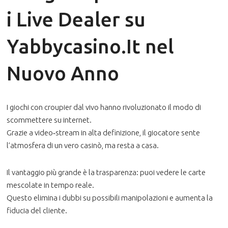
i Live Dealer su
Yabbycasino.It nel
Nuovo Anno
I giochi con croupier dal vivo hanno rivoluzionato il modo di
scommettere su internet.
Grazie a video‑stream in alta definizione, il giocatore sente
l’atmosfera di un vero casinò, ma resta a casa.
Il vantaggio più grande è la trasparenza: puoi vedere le carte
mescolate in tempo reale.
Questo elimina i dubbi su possibili manipolazioni e aumenta la
fiducia del cliente.