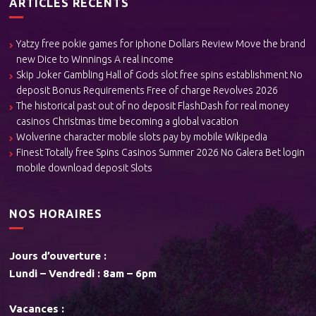
ARTICLES RÉCENTS
Yatzy free pokie games for iphone Dollars Review Move the brand
new Dice to Winnings A real income
Skip Joker Gambling Hall of Gods slot free spins establishment No
deposit Bonus Requirements Free of charge Revolves 2026
The historical past out of no deposit FlashDash for real money
casinos Christmas time becoming a global vacation
Wolverine character mobile slots pay by mobile Wikipedia
Finest Totally free Spins Casinos Summer 2026 No Galera Bet login
mobile download deposit Slots
NOS HORAIRES
Jours d’ouverture :
Lundi – Vendredi : 8am – 6pm
Vacances :