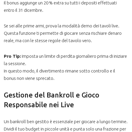
Il bonus aggiunge un 20 % extra su tutti i depositi effettuati
entro il 31 dicembre.
Se sei alle prime armi, prova la modalità demo dei tavoli live.
Questa funzione ti permette di giocare senza rischiare denaro
reale, ma con le stesse regole del tavolo vero.
Pro Tip:
Imposta un limite di perdita giornaliero prima di iniziare
la sessione.
In questo modo, il divertimento rimane sotto controllo e il
bonus non viene sprecato.
Gestione del Bankroll e Gioco
Responsabile nei Live
Un bankroll ben gestito è essenziale per giocare a lungo termine.
Dividi il tuo budget in piccole unità e punta solo una frazione per