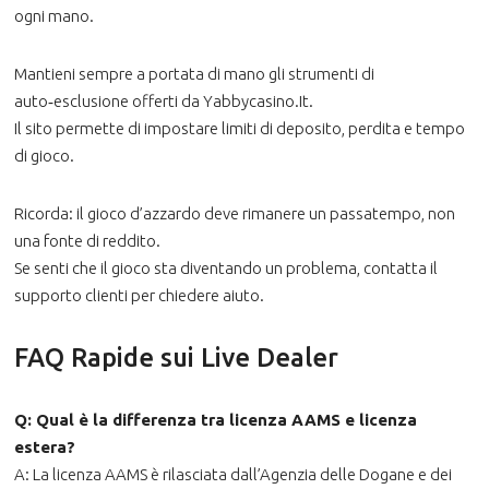
ogni mano.
Mantieni sempre a portata di mano gli strumenti di
auto‑esclusione offerti da Yabbycasino.It.
Il sito permette di impostare limiti di deposito, perdita e tempo
di gioco.
Ricorda: il gioco d’azzardo deve rimanere un passatempo, non
una fonte di reddito.
Se senti che il gioco sta diventando un problema, contatta il
supporto clienti per chiedere aiuto.
FAQ Rapide sui Live Dealer
Q: Qual è la differenza tra licenza AAMS e licenza
estera?
A: La licenza AAMS è rilasciata dall’Agenzia delle Dogane e dei