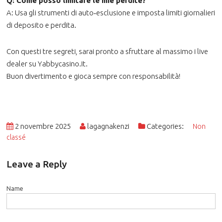
Q: Come posso limitare le mie perdite?
A: Usa gli strumenti di auto‑esclusione e imposta limiti giornalieri
di deposito e perdita.
Con questi tre segreti, sarai pronto a sfruttare al massimo i live
dealer su Yabbycasino.It.
Buon divertimento e gioca sempre con responsabilità!
2 novembre 2025
lagagnakenzi
Categories:
Non
classé
Leave a Reply
Name