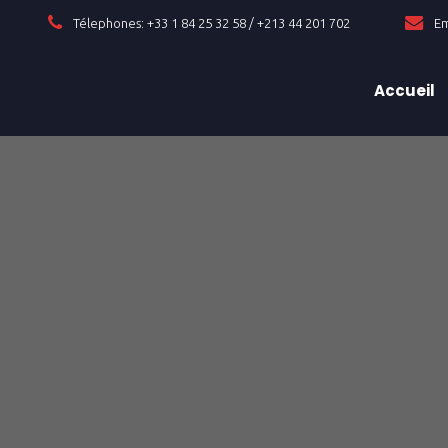
Télephones: +33 1 84 25 32 58 / +213 44 201 702
Em
Accueil