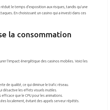
e réduit le temps d’exposition aux risques, tandis qu’une
ttaques. En choisissant un casino qui a investi dans ces
se la consommation
rer l’impact énergétique des casinos mobiles. Voici les
e de qualité, ce qui diminue le trafic réseau.
 désactive les effets visuels inutiles.
s efficace que le CPU pour les animations.
ées localement, évitant des appels serveur répétés.