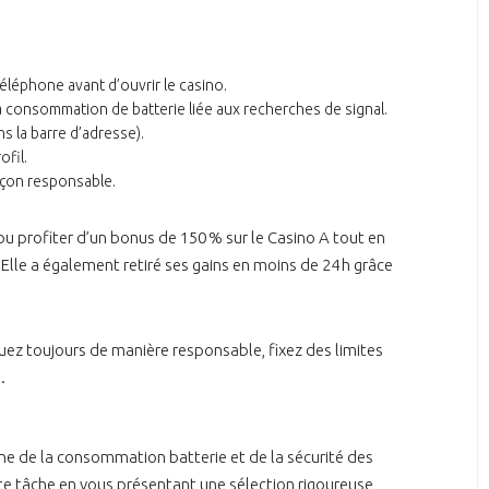
léphone avant d’ouvrir le casino.
la consommation de batterie liée aux recherches de signal.
ns la barre d’adresse).
ofil.
façon responsable.
 pu profiter d’un bonus de 150 % sur le Casino A tout en
Elle a également retiré ses gains en moins de 24 h grâce
 Jouez toujours de manière responsable, fixez des limites
.
fine de la consommation batterie et de la sécurité des
e tâche en vous présentant une sélection rigoureuse,