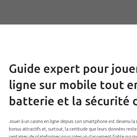
Guide expert pour joue
ligne sur mobile tout e
batterie et la sécurité
Jouer à un casino en ligne depuis son smartphone est devenu la 
bonus attractifs et, surtout, la certitude que leurs données rest
centaines de plateformes pour créer un classement fiable qui me