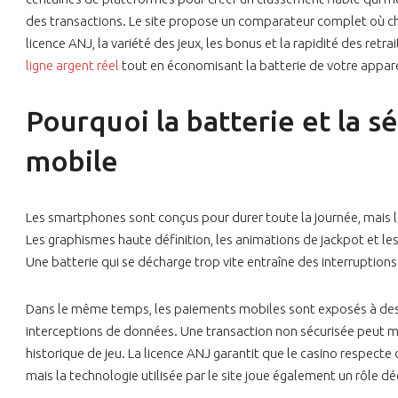
des transactions. Le site propose un comparateur complet où cha
licence ANJ, la variété des jeux, les bonus et la rapidité des ret
ligne argent réel
tout en économisant la batterie de votre appare
Pourquoi la batterie et la sé
mobile
Les smartphones sont conçus pour durer toute la journée, mais le
Les graphismes haute définition, les animations de jackpot et les 
Une batterie qui se décharge trop vite entraîne des interruptions 
Dans le même temps, les paiements mobiles sont exposés à des
interceptions de données. Une transaction non sécurisée peut m
historique de jeu. La licence ANJ garantit que le casino respecte
mais la technologie utilisée par le site joue également un rôle déc