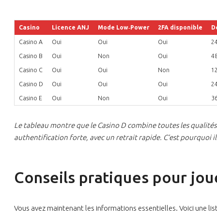
Casino
Licence ANJ
Mode Low‑Power
2FA disponible
D
Casino A
Oui
Oui
Oui
24
Casino B
Oui
Non
Oui
48
Casino C
Oui
Oui
Non
12
Casino D
Oui
Oui
Oui
24
Casino E
Oui
Non
Oui
36
Le tableau montre que le Casino D combine toutes les qualités 
authentification forte, avec un retrait rapide. C’est pourquoi 
Conseils pratiques pour jou
Vous avez maintenant les informations essentielles. Voici une li