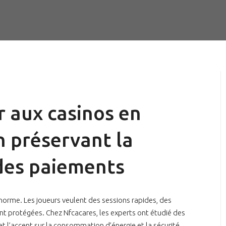
r aux casinos en
n préservant la
 des paiements
norme. Les joueurs veulent des sessions rapides, des
ent protégées. Chez Nfcacares, les experts ont étudié des
t l’accent sur la consommation d’énergie et la sécurité