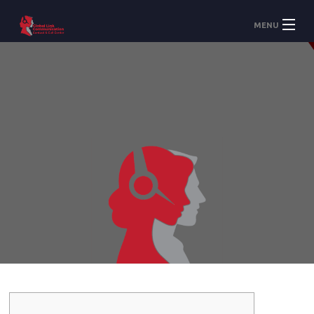
MENU
Accueil
À Propos
Services