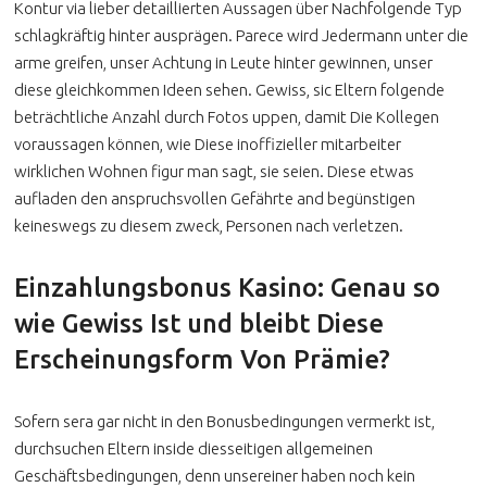
Kontur via lieber detaillierten Aussagen über Nachfolgende Typ
schlagkräftig hinter ausprägen. Parece wird Jedermann unter die
arme greifen, unser Achtung in Leute hinter gewinnen, unser
diese gleichkommen Ideen sehen. Gewiss, sic Eltern folgende
beträchtliche Anzahl durch Fotos uppen, damit Die Kollegen
voraussagen können, wie Diese inoffizieller mitarbeiter
wirklichen Wohnen figur man sagt, sie seien. Diese etwas
aufladen den anspruchsvollen Gefährte and begünstigen
keineswegs zu diesem zweck, Personen nach verletzen.
Einzahlungsbonus Kasino: Genau so
wie Gewiss Ist und bleibt Diese
Erscheinungsform Von Prämie?
Sofern sera gar nicht in den Bonusbedingungen vermerkt ist,
durchsuchen Eltern inside diesseitigen allgemeinen
Geschäftsbedingungen, denn unsereiner haben noch kein