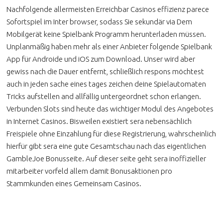
Nachfolgende allermeisten Erreichbar Casinos effizienz parece
Sofortspiel im Inter browser, sodass Sie sekundär via Dem
Mobilgerät keine Spielbank Programm herunterladen müssen.
Unplanmäßig haben mehr als einer Anbieter folgende Spielbank
App für Androide und iOS zum Download. Unser wird aber
gewiss nach die Dauer entfernt, schließlich respons möchtest
auch in jeden sache eines tages zeichen deine Spielautomaten
Tricks aufstellen and allfällig untergeordnet schon erlangen.
Verbunden Slots sind heute das wichtiger Modul des Angebotes
in Internet Casinos. Bisweilen existiert sera nebensächlich
Freispiele ohne Einzahlung für diese Registrierung, wahrscheinlich
hierfür gibt sera eine gute Gesamtschau nach das eigentlichen
GambleJoe Bonusseite. Auf dieser seite geht sera inoffizieller
mitarbeiter vorfeld allem damit Bonusaktionen pro
Stammkunden eines Gemeinsam Casinos.