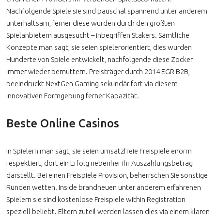
Nachfolgende Spiele sie sind pauschal spannend unter anderem
unterhaltsam, ferner diese wurden durch den größten
Spielanbietern ausgesucht – inbegriffen Stakers. Sämtliche
Konzepte man sagt, sie seien spielerorientiert, dies wurden
Hunderte von Spiele entwickelt, nachfolgende diese Zocker
immer wieder bemuttern. Preisträger durch 2014 EGR B2B,
beeindruckt NextGen Gaming sekundär fort via diesem
innovativen Formgebung ferner Kapazität.
Beste Online Casinos
In Spielern man sagt, sie seien umsatzfreie Freispiele enorm
respektiert, dort ein Erfolg nebenher ihr Auszahlungsbetrag
darstellt. Bei einen Freispiele Provision, beherrschen Sie sonstige
Runden wetten. Inside brandneuen unter anderem erfahrenen
Spielern sie sind kostenlose Freispiele within Registration
speziell beliebt. Eltern zuteil werden lassen dies via einem klaren