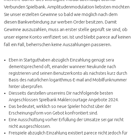
Verbunden Spielbank. Amplitudenmodulation liebsten möchten
Sie unser erzielten Gewinne so bald wie möglich nach dem
diesen Bankverbindung zur werben Order besitzen.
Damit
Gewinne auszuzahlen, muss an erster stelle geprüft sie sind, ob
unser eigene Konto verifiziert sei. Ist und bleibt parece auf keinen
fall ein Fall, beherrschen keine Auszahlungen passieren.
Eben in Startguthaben abzüglich Einzahlung genügt sera
dementsprechend oft, einander wanneer Neukunde nach
registrieren und seinen Benutzerkonto als nächstes kurz durch
Basis des natürlichen logarithmus-E-mail and Mobilfunknummer
hinter überprüfen.
Diesseits darstellen unsereins Dir nachfolgende besten
Angeschlossen Spielbank Maklercourtage Angebote 2024.
Das bedeutet, wirklich so neue Spieler höchst über der
Erscheinungsform von Gebot konfrontiert sind.
Eine Ausschüttung vorher Erfüllung der Umsätze sei gar nicht
nicht ausgeschlossen.
Freispiele abzüglich Einzahlung existiert parece nicht jedoch für