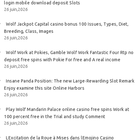
login mobile download deposit Slots
26 juin,2026
Wolf Jackpot Capital casino bonus 100 Issues, Types, Diet,
Breeding, Class, Images
26 juin,2026
Wolf Work at Pokies, Gamble Wolf Work Fantastic Four Rtp no
deposit free spins with Pokie For free and A real income
26 juin,2026
Insane Panda Position: The new Large-Rewarding Slot Remark
Enjoy examine this site Online Harbors
26 juin,2026
Play Wolf Mandarin Palace online casino free spins Work at
100 percent free in the Trial and study Comment
26 juin,2026
LExcitation de la Roue à Mises dans lEmojino Casino