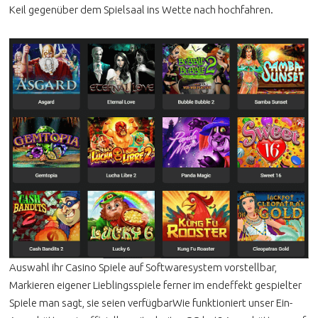
Keil gegenüber dem Spielsaal ins Wette nach hochfahren.
Auswahl ihr Casino Spiele auf Softwaresystem vorstellbar,
Markieren eigener Lieblingsspiele ferner im endeffekt gespielter
Spiele man sagt, sie seien verfügbarWie funktioniert unser Ein-