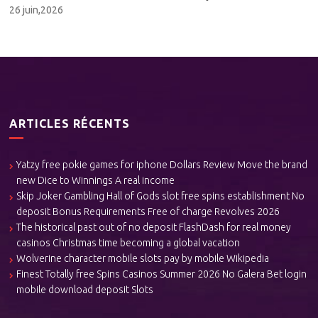
26 juin,2026
ARTICLES RÉCENTS
Yatzy free pokie games for iphone Dollars Review Move the brand
new Dice to Winnings A real income
Skip Joker Gambling Hall of Gods slot free spins establishment No
deposit Bonus Requirements Free of charge Revolves 2026
The historical past out of no deposit FlashDash for real money
casinos Christmas time becoming a global vacation
Wolverine character mobile slots pay by mobile Wikipedia
Finest Totally free Spins Casinos Summer 2026 No Galera Bet login
mobile download deposit Slots