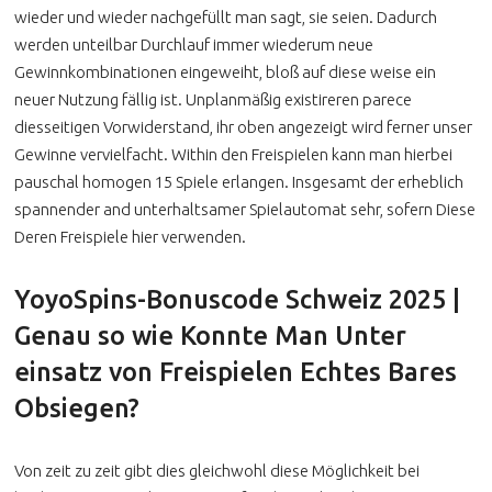
wieder und wieder nachgefüllt man sagt, sie seien. Dadurch
werden unteilbar Durchlauf immer wiederum neue
Gewinnkombinationen eingeweiht, bloß auf diese weise ein
neuer Nutzung fällig ist. Unplanmäßig existireren parece
diesseitigen Vorwiderstand, ihr oben angezeigt wird ferner unser
Gewinne vervielfacht. Within den Freispielen kann man hierbei
pauschal homogen 15 Spiele erlangen. Insgesamt der erheblich
spannender and unterhaltsamer Spielautomat sehr, sofern Diese
Deren Freispiele hier verwenden.
YoyoSpins-Bonuscode Schweiz 2025 |
Genau so wie Konnte Man Unter
einsatz von Freispielen Echtes Bares
Obsiegen?
Von zeit zu zeit gibt dies gleichwohl diese Möglichkeit bei