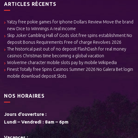
ARTICLES RÉCENTS
Yatzy free pokie games for iphone Dollars Review Move the brand
new Dice to Winnings A real income
Skip Joker Gambling Hall of Gods slot free spins establishment No
deposit Bonus Requirements Free of charge Revolves 2026
The historical past out of no deposit FlashDash for real money
casinos Christmas time becoming a global vacation
Wolverine character mobile slots pay by mobile Wikipedia
Finest Totally free Spins Casinos Summer 2026 No Galera Bet login
mobile download deposit Slots
NOS HORAIRES
Jours d’ouverture :
Lundi – Vendredi : 8am – 6pm
Vacances :