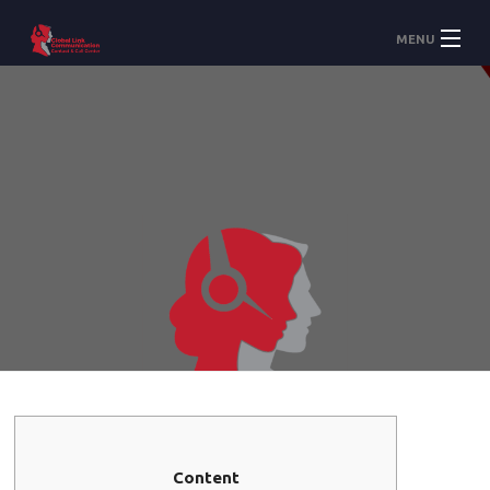
MENU
Accueil
À Propos
Services
Content