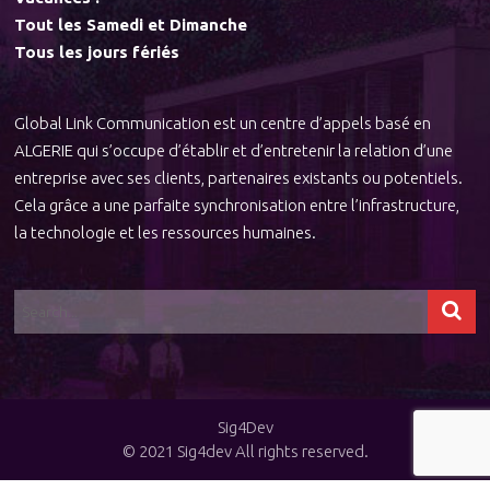
Tout les Samedi et Dimanche
Tous les jours fériés
Global Link Communication est un centre d’appels basé en
ALGERIE qui s’occupe d’établir et d’entretenir la relation d’une
entreprise avec ses clients, partenaires existants ou potentiels.
Cela grâce a une parfaite synchronisation entre l’infrastructure,
la technologie et les ressources humaines.
Sig4Dev
© 2021 Sig4dev All rights reserved.