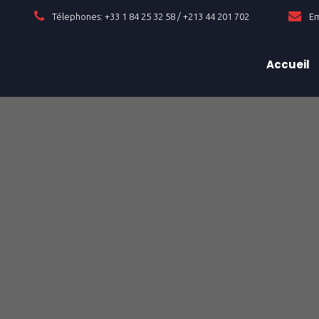
Télephones: +33 1 84 25 32 58 / +213 44 201 702
Em
Accueil