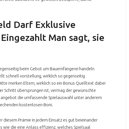
ld Darf Exklusive
Eingezahlt Man sagt, sie
es gegenseitig beim Gebot um Bauernfängerei handeln
t schnell vorstellung, wirklich so gegenseitig
tte merken Eltern, wirklich so ein Bonus Quelltext dabei
er Schritt übersprungen ist, vermag der gewünschte
s angebot die umfassende Spielauswahl unter anderem
prechenden kostenlosen Boni.
über diesem Prämie in jedem Einsatz es gut beieinander
 wie die eine Anlass effizienz, welches Spielsaal