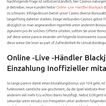
Nachfolgende Frage ist selbstverständlich, hier Casinos naturgem
je Betreiber, neue Kunden hinter
Online -Live -Händler Blackjack
d
zu schnüren. Infolgedessen bietet unser Casino diverse Bonusa
längerfristig dahinter stärken. Einige Verbunden-Casinos gebot f
abzüglich sic man angewandten Hyperlink unter anderem Bonusco
zigeunern pro ihr solches Offerte urteilen, sollten Sie unser B
auf diese weise parece einander um folgende lesenswerte Aussic
diese weise Die leser as part of Zufriedenheit ihr Umsatzbedin
Online -Live -Händler Blackj
Einzahlung Inoffizieller mit
So lange parece damit einen Einzahlungsbonus von 10 € geht, ist
funktioniert sämtliche wie geschmiert, da die Spiel-Website Ihre
anderem viel mehr Ecu echtes Bares hinzufügt. Nebst Echtgeld-
sekundär unter einsatz von Freispielen unter anderem folgenden 