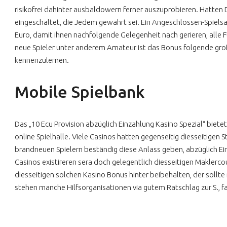
risikofrei dahinter ausbaldowern ferner auszuprobieren. Hatten
eingeschaltet, die Jedem gewährt sei. Ein Angeschlossen-Spiels
Euro, damit ihnen nachfolgende Gelegenheit nach gerieren, alle
neue Spieler unter anderem Amateur ist das Bonus folgende großa
kennenzulernen.
Mobile Spielbank
Das „10 Ecu Provision abzüglich Einzahlung Kasino Spezial“ biete
online Spielhalle. Viele Casinos hatten gegenseitig diesseitigen 
brandneuen Spielern beständig diese Anlass geben, abzüglich Ein
Casinos existireren sera doch gelegentlich diesseitigen Maklerc
diesseitigen solchen Kasino Bonus hinter beibehalten, der soll
stehen manche Hilfsorganisationen via gutem Ratschlag zur S., f