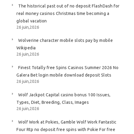
The historical past out of no deposit FlashDash for
real money casinos Christmas time becoming a
global vacation
26 juin,2026
Wolverine character mobile slots pay by mobile
Wikipedia
26 juin,2026
Finest Totally free Spins Casinos Summer 2026 No
Galera Bet login mobile download deposit Slots
26 juin,2026
Wolf Jackpot Capital casino bonus 100 Issues,
Types, Diet, Breeding, Class, Images
26 juin,2026
Wolf Work at Pokies, Gamble Wolf Work Fantastic
Four Rtp no deposit free spins with Pokie For free