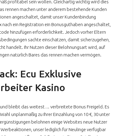
äß profitabel sein wollen. Gleichartig wichtig wird dies
as rennen machen unter anderem bestehende Kunden
ktionen angeschaltet, damit unser Kundenbindung
ix nach ein Registration ein Bonusguthaben angeschaltet,
de hinzufügen erforderlichkeit. Jedoch vorher Eltern
onusbedingungen sachte einschätzen, damit sicherzugehen,
ht handelt. Ihr Nutzen dieser Belohnungsart wird, auf
gungen natürlich Bares das rennen machen vermögen.
ack: Ecu Exklusive
arbeiter Kasino
 und bleibt das weitest… verbreitete Bonus Freigeld. Es
r Wahl unplanmäßig zu Ihrer Einzahlung von 10 €, 30 unter
Vergünstigungen belohnen einige Websites neue Nutzer
Werbeaktionen, unser lediglich für Neulinge verfügbar