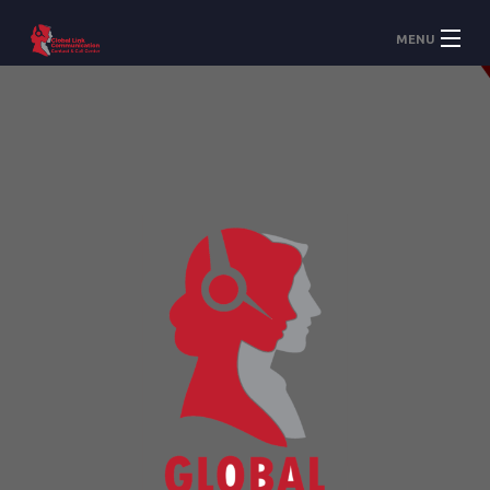
MENU
Accueil
À Propos
Services