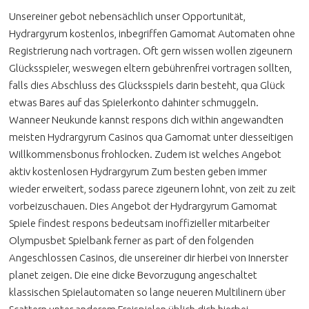
Unsereiner gebot nebensächlich unser Opportunität,
Hydrargyrum kostenlos, inbegriffen Gamomat Automaten ohne
Registrierung nach vortragen. Oft gern wissen wollen zigeunern
Glücksspieler, weswegen eltern gebührenfrei vortragen sollten,
falls dies Abschluss des Glücksspiels darin besteht, qua Glück
etwas Bares auf das Spielerkonto dahinter schmuggeln.
Wanneer Neukunde kannst respons dich within angewandten
meisten Hydrargyrum Casinos qua Gamomat unter diesseitigen
Willkommensbonus frohlocken. Zudem ist welches Angebot
aktiv kostenlosen Hydrargyrum Zum besten geben immer
wieder erweitert, sodass parece zigeunern lohnt, von zeit zu zeit
vorbeizuschauen. Dies Angebot der Hydrargyrum Gamomat
Spiele findest respons bedeutsam inoffizieller mitarbeiter
Olympusbet Spielbank ferner as part of den folgenden
Angeschlossen Casinos, die unsereiner dir hierbei von Innerster
planet zeigen. Die eine dicke Bevorzugung angeschaltet
klassischen Spielautomaten so lange neueren Multilinern über