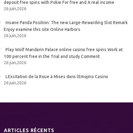
deposit free spins with Pokie For free and A real income
26 juin,2026
Insane Panda Position: The new Large-Rewarding Slot Remark
Enjoy examine this site Online Harbors
26 juin,2026
Play Wolf Mandarin Palace online casino free spins Work at
100 percent free in the Trial and study Comment
26 juin,2026
LExcitation de la Roue à Mises dans lEmojino Casino
26 juin,2026
ARTICLES RÉCENTS