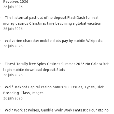
Revolves 2026
26 juin,2026
The historical past out of no deposit FlashDash for real
money casinos Christmas time becoming a global vacation
26 juin,2026
Wolverine character mobile slots pay by mobile Wikipedia
26 juin,2026
Finest Totally free Spins Casinos Summer 2026 No Galera Bet
login mobile download deposit Slots
26 juin,2026
Wolf Jackpot Capital casino bonus 100 Issues, Types, Diet,
Breeding, Class, Images
26 juin,2026
Wolf Work at Pokies, Gamble Wolf Work Fantastic Four Rtp no