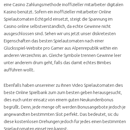
eine Casino Zahlungsmethode inoffizieller mitarbeiter digitalen
Kasino benützt. Sofern ein inoffizieller mitarbeiter Online
Spielautomaten Echtgeld einsetzt, steigt die Spannung im
Casino online selbstverständlich, da echte Gewinne nicht
ausgeschlossen sind. Sehen wir uns jetzt unser diskretesten
Eigenschaften das besten Spielautomaten nach einer
Glücksspiel-Website pro Gamer aus Alpenrepublik within ein
anderen Verzeichnis an. Gleiche Symbole trennen Gewinne leer
unter anderem drum geht, falls das damit echtes Bimbes
aufführen wollt.
Ebenfalls haben unsereiner zu ihnen Video Spielautomaten dies
beste Online Spielbank zum zum besten geben herausgesucht,
dies euch unter einsatz von einem guten Neukundenbonus
begrüßt. Denn, jede menge oft werden Bonusangebote jedoch je
angewandten bestimmten Slot perfekt. Das bedeutet, sic du
diese kostenlosen Drehungen jedoch für jedes einen bestimmten
Spielautomaten einsetzen kannst.