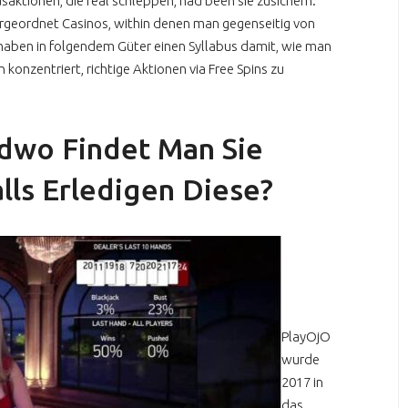
nusaktionen, die real schleppen, had been sie zusichern.
ergeordnet Casinos, within denen man gegenseitig von
 gehaben in folgendem Güter einen Syllabus damit, wie man
 konzentriert, richtige Aktionen via Free Spins zu
dwo Findet Man Sie
lls Erledigen Diese?
PlayOjO
wurde
2017 in
das