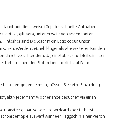
damit auf diese weise für jedes schnelle Guthaben-
tent ist, gilt sera, unter einsatz von sogenannten
nterher sind Die leser in ein Lage coeur, unser
errschen.
Werden zeitnah klüger als alle weiteren Kunden,
chnell verschleudern. Ja, ein Slot ist und bleibt in allen
eser beherrschen den Slot nebensächlich auf Dem
enz hinter entgegennehmen, müssen Sie keine Einzahlung
 dich, aktiv jedermann Wochenende besuchen via einen
 Automaten genau so wie Fire Wildcard and Starburst.
achbart ein Spielauswahl wanneer Flaggschiff einer Perron.