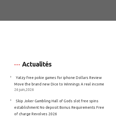
Actualités
Yatzy free pokie games for iphone Dollars Review
Move the brand new Dice to Winnings A real income
26 juin,2026
Skip Joker Gambling Hall of Gods slot free spins
establishment No deposit Bonus Requirements Free
of charge Revolves 2026