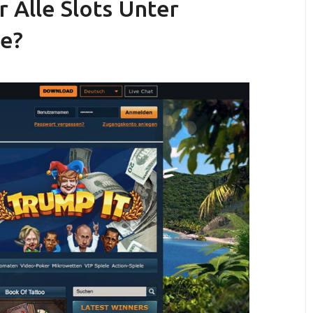
r Alle Slots Unter
e?