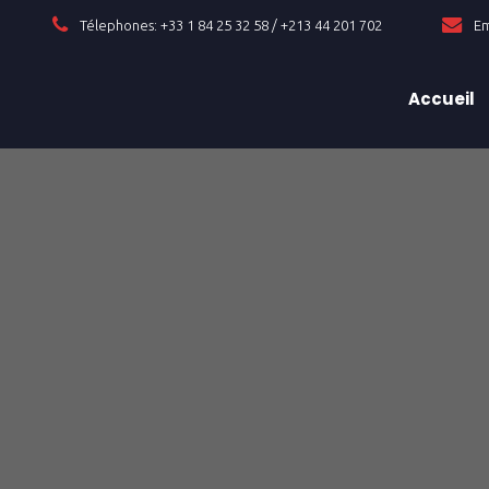
Télephones: +33 1 84 25 32 58 / +213 44 201 702
Em
Accueil