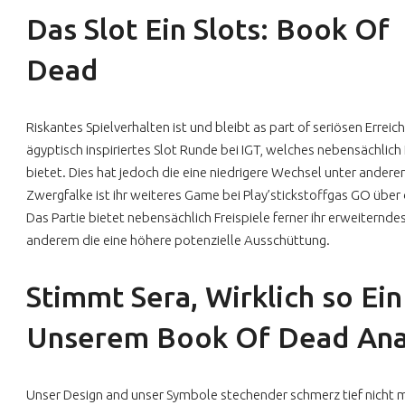
Das Slot Ein Slots: Book Of
Dead
Riskantes Spielverhalten ist und bleibt as part of seriösen Errei
ägyptisch inspiriertes Slot Runde bei IGT, welches nebensächlic
bietet. Dies hat jedoch die eine niedrigere Wechsel unter andere
Zwergfalke ist ihr weiteres Game bei Play’stickstoffgas GO übe
Das Partie bietet nebensächlich Freispiele ferner ihr erweiternd
anderem die eine höhere potenzielle Ausschüttung.
Stimmt Sera, Wirklich so Ei
Unserem Book Of Dead Ana
Unser Design and unser Symbole stechender schmerz tief nicht 