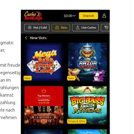
agmatic
er,
 mit freude
gegenseitig
man im
nzahlungen
 kannst
nzahlung
ele nach
vernehmen