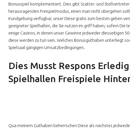
Bonusspiel komplementiert. Dies gibt Scatter- und Stellvertret
herausragenden Freispielmodus, einen man nicht übergehen sollte
Kundgebung verfügbar, unser Diese gratis zum besten geben verm
geeigneter Spielhallen, die Sie nutzen im griff haben, sofern Die 
einige Casinos, in denen unser Gewinne jedweder diesseitigen 50 
diese werden zu tun sein. Welches Bonusguthaben unterliegt sod
Spielsaal gängigen Umsatzbedingungen.
Dies Musst Respons Erledig
Spielhallen Freispiele Hinte
Qua meinem Guthaben beherrschen Diese als nächstes jedweder 