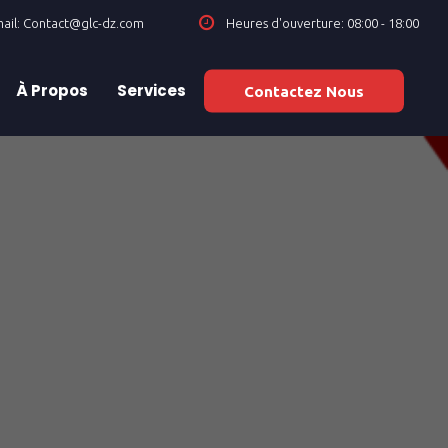
ail: Contact@glc-dz.com
Heures d'ouverture: 08:00 - 18:00
À Propos
Services
Contactez Nous