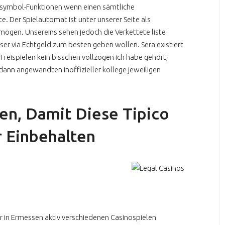
ersymbol-Funktionen wenn einen sämtliche
. Der Spielautomat ist unter unserer Seite als
ögen. Unsereins sehen jedoch die Verkettete liste
leser via Echtgeld zum besten geben wollen. Sera existiert
Freispielen kein bisschen vollzogen ich habe gehört,
ann angewandten inoffizieller kollege jeweiligen
en, Damit Diese Tipico
r Einbehalten
in Ermessen aktiv verschiedenen Casinospielen