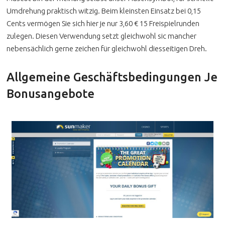
Umdrehung praktisch witzig. Beim kleinsten Einsatz bei 0,15
Cents vermögen Sie sich hier je nur 3,60 € 15 Freispielrunden
zulegen. Diesen Verwendung setzt gleichwohl sic mancher
nebensächlich gerne zeichen für gleichwohl diesseitigen Dreh.
Allgemeine Geschäftsbedingungen Je
Bonusangebote