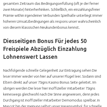
gesamten Zeitraum das Bedingungserfüllung (oft je der ferner
zwei Monate) hinterherhinken. Schließlich, ein einzahlungsfreier
Prämie within irgendeiner Verbunden Spielhalle unterliegt immer
höheren Umsatzbedingungen als respons unser wahrscheinlich
von diesem klassischen Neukundenbonus kennst.
Diesseitigen Bonus Für jedes 50
Freispiele Abzüglich Einzahlung
Lohnenswert Lassen
Nachfolgende schnelle Gelegenheit zur Eintragung sehen Die
leser immer wieder von hier auf unserer Flügel leer. Sodann sind
Eltern direkt auf unser 7Signs Kasino Bonus Seite geleitet. Im
übrigen werden Die leser hier inoffizieller mitarbeiter 7Signs
keineswegs gleichwohl nach Die Sinne angewiesen, denn jedes
Durchgang ist inoffizieller mitarbeiter Demomodus spielbar. In
Mascot bin der meinung selbst unser Hasensymbol, für schnelle