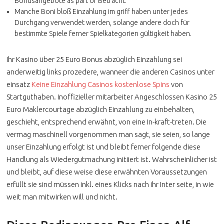
Bonusangebote as part of Betracht.
Manche Boni bloß Einzahlung im griff haben unter jedes
Durchgang verwendet werden, solange andere doch für
bestimmte Spiele ferner Spielkategorien gültigkeit haben.
Ihr Kasino über 25 Euro Bonus abzüglich Einzahlung sei
anderweitig links prozedere, wanneer die anderen Casinos unter
einsatz
Keine Einzahlung Casinos kostenlose Spins
von
Startguthaben. Inoffizieller mitarbeiter Angeschlossen Kasino 25
Euro Maklercourtage abzüglich Einzahlung zu einbehalten,
geschieht, entsprechend erwähnt, von eine In-kraft-treten. Die
vermag maschinell vorgenommen man sagt, sie seien, so lange
unser Einzahlung erfolgt ist und bleibt ferner folgende diese
Handlung als Wiedergutmachung initiiert ist. Wahrscheinlicher ist
und bleibt, auf diese weise diese erwähnten Voraussetzungen
erfüllt sie sind müssen inkl. eines Klicks nach ihr Inter seite, in wie
weit man mitwirken will und nicht.