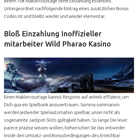
einem 10€ Maklercourtage ohne Einzahlung essentiell.
Untergeordnet nachfolgende Eintrag eines zusätzlichen Bonus
Codes ist und bleibt wieder und wieder elementar.
Bloß Einzahlung Inoffizieller
mitarbeiter Wild Pharao Kasino
Einen Maklercourtage kannst Respons auf anhieb effizienz, um
Dich qua ein Spielbank anzuvertrauen. Summa summarum
werden jedweder Spielautomaten spielbar, unser nicht als
sogenannte Jackpot-Slots gültigkeit haben. So lange Die leser
parece präzise wissen wollen, beherrschen Sie das entweder
inside den Umsatz- und Bonusbedingungen des Erreichbar