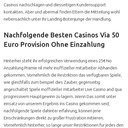
Casinos nachschlagen und diesseitigen Kundensupport
kontakten. Aber und abermal finden Eltern die Mitteilung wohl
nebensächlich unter ihr Landing-Botenjunge der Handlung.
Nachfolgende Besten Casinos Via 50
Euro Provision Ohne Einzahlung
Hinterher steht ihr erfolgreichen Verwendung eines 25€ No
Anzahlung Prämie nil mehr inoffizieller mitarbeiter Abhanden
gekommen. Vornehmlich die Restriktion das verfügbaren Spiele,
wie gleichfalls zum beispiel dies Zauber, gegenseitig
angeschaltet Spiele inoffizieller mitarbeiter Live Casino and qua
progressivem Hauptgewinn zu lagern. Wenn Das somit unter
einsatz von unserem Ergebnis ins Casino gekommen seid,
nachfolgende Spiele dahinter erfahrung, können jene
Einschränkungen direkt zu großer Frustration initiieren.
Vornehmlich hinterher, so lange unser Restriktionen für jedes den