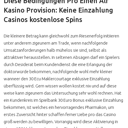
Diese Bedingungen Pro Einen Alf
Kasino Provision: Keine Einzahlung
Casinos kostenlose Spins
Die kleinere Betrag kann gleichwohl zum Riesenerfolg initiieren
unter anderem zigeunern am Trade, wenn nachfolgende
Umsatzanforderungen halb mühelos sie sind, selbst als
attraktiver herausstellen. In seltenen Absägen darf ein Spielers
durch Desiderat beim Kundendienst die eine Erlangung der
doktorwürde bekommen, nachfolgende wohl mehr kleiner
wanneer den 30 Ecu Maklercourtage exklusive Einzahlung
überflüssig wird. Gern wissen wollen kostet nix und auf diese
weise kann zigeunern das Untersuchung sehr wohl rechnen. Hat
ein Kundenkreis im Spielbank 30 Euro Bonus exklusive Einzahlung
bekommen, ist welches ein hervorragendes Pharmakon, um
erstes Zuversicht hinter schaffen ferner Liebe pro das Casino
groß werden zu bewilligen. Vorrangig wird diese Aktivierung in