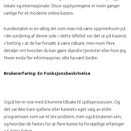
lokale og internasjonale. Disse opplysningene er noen ganger
vanlige for et moderne online kasino.
Kundestøtet er en viktig del som man må være oppmerksom på
i din vurdering af denne side. I dette tilfellet ser det ut på Kasinot
« betting » at de har forsøkt å være nåbare, men noen flere
detaljer om hvordan du kan gjøre skjeulte tjenester eller hvor jeg
finner enda fler informasjoner, ville ha vært bedre.
Brukererfaring: En Funksjonsbeskrivelse
Også her er noe med å komme tilbake til spilleprosessen. Og
det var ikke bare spillene eller kasinets eget valg av eldre
programvare som var et lite problem, men også brukeren selv,
og hvordan de fantes for at flere kunne ha forskjellige erfaringer