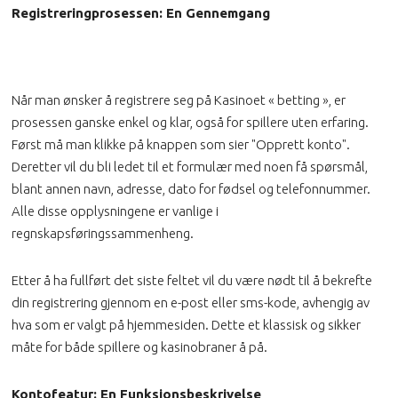
Registreringprosessen: En Gennemgang
Når man ønsker å registrere seg på Kasinoet « betting », er
prosessen ganske enkel og klar, også for spillere uten erfaring.
Først må man klikke på knappen som sier "Opprett konto".
Deretter vil du bli ledet til et formulær med noen få spørsmål,
blant annen navn, adresse, dato for fødsel og telefonnummer.
Alle disse opplysningene er vanlige i
regnskapsføringssammenheng.
Etter å ha fullført det siste feltet vil du være nødt til å bekrefte
din registrering gjennom en e-post eller sms-kode, avhengig av
hva som er valgt på hjemmesiden. Dette et klassisk og sikker
måte for både spillere og kasinobraner å på.
Kontofeatur: En Funksjonsbeskrivelse