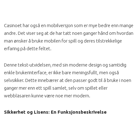
Casinoet har også en mobilversjon som er mye bedre enn mange
andre. Det viser seg at de har tatt noen ganger hånd om hvordan
man ønsker å bruke mobilen for spill og deres tilstrekkelige
erfaring på dette feltet.
Denne tekst-utvidelsen, med sin moderne design og samtidig
enkle brukerinterface, er ikke bare meningsfullt, men også
selvsikker. Dette innebærer at den passer godt til å bruke i noen
ganger mer enn ett spill samlet, selv om spillet eller
webbläsaren kunne være noe mer modern.
Sikkerhet og Lisens: En Funksjonsbeskrivelse