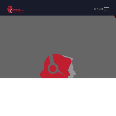
MENU
Accueil
À Propos
Services