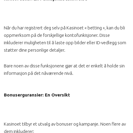
Når du har registrert deg selv på Kasinoet « betting », kan du bli
oppmerksom på de forskjellige kontofunkisjoner. Disse
inkluderer muligheten til å laste opp bilder eller ID-vedlegg som
støtter dine personlige detaljer.
Bare noen av disse funksjonene gjør at det er enkelt å holde sin
informasjon på det nåværende nivå.
Bonuserguransier: En Oversikt
Kasinoet tilbyr et utvalg av bonuser og kampanje. Noen flere av
dem inkluderer: