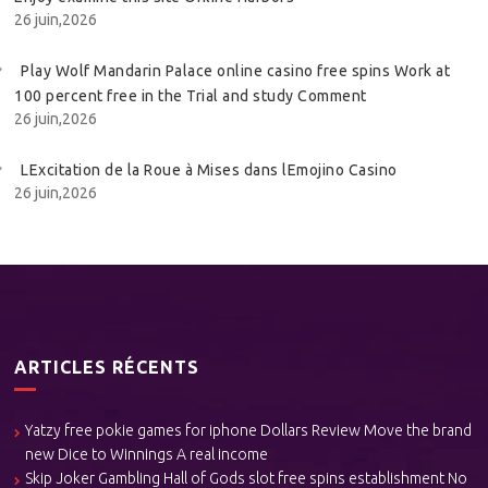
26 juin,2026
Play Wolf Mandarin Palace online casino free spins Work at
100 percent free in the Trial and study Comment
26 juin,2026
LExcitation de la Roue à Mises dans lEmojino Casino
26 juin,2026
ARTICLES RÉCENTS
Yatzy free pokie games for iphone Dollars Review Move the brand
new Dice to Winnings A real income
Skip Joker Gambling Hall of Gods slot free spins establishment No