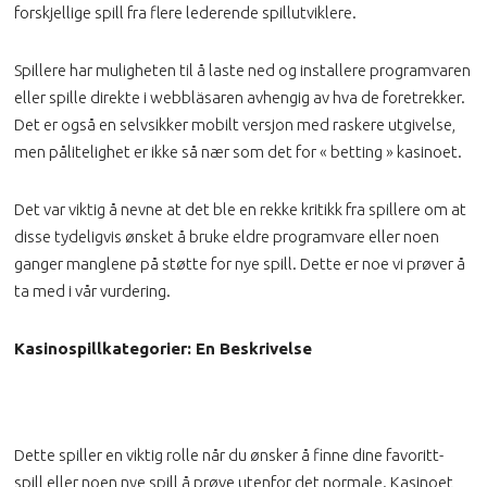
forskjellige spill fra flere lederende spillutviklere.
Spillere har muligheten til å laste ned og installere programvaren
eller spille direkte i webbläsaren avhengig av hva de foretrekker.
Det er også en selvsikker mobilt versjon med raskere utgivelse,
men pålitelighet er ikke så nær som det for « betting » kasinoet.
Det var viktig å nevne at det ble en rekke kritikk fra spillere om at
disse tydeligvis ønsket å bruke eldre programvare eller noen
ganger manglene på støtte for nye spill. Dette er noe vi prøver å
ta med i vår vurdering.
Kasinospillkategorier: En Beskrivelse
Dette spiller en viktig rolle når du ønsker å finne dine favoritt-
spill eller noen nye spill å prøve utenfor det normale. Kasinoet