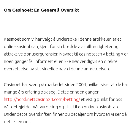
Om Casinoet: En Generell Oversikt
Kasinoet som vi har valgt å undersøke i denne artikkelen er et
online kasinobran, kjent for sin bredde av spillmuligheter og
attraktive bonuserguransier. Navnet til casinoteten « betting » er
noen ganger feilinformert eller ikke nødvendigvis en direkte
oversettelse av sitt virkelige navn i denne anmeldelsen.
Casinoet har vært på markedet siden 2004, hvilket viser at de har
mange års erfaring bak seg. Dette er noen ganger
http://norsknettcasino24.com/betting/
et viktig punkt for oss
når det gjelder vår vurdering og tillit til en online kasinobran.
Under dette overskriften finner du detaljer om hvordan vi ser på
dette temaet.