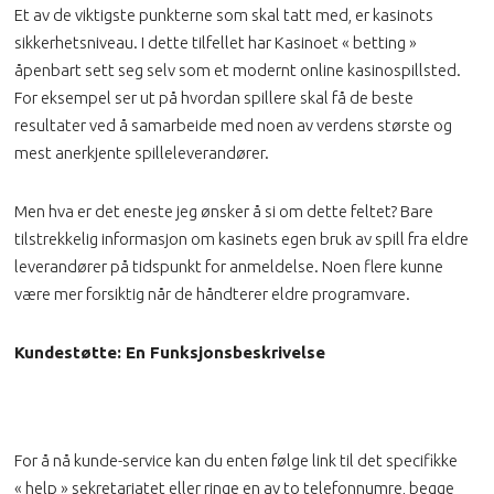
Et av de viktigste punkterne som skal tatt med, er kasinots
sikkerhetsniveau. I dette tilfellet har Kasinoet « betting »
åpenbart sett seg selv som et modernt online kasinospillsted.
For eksempel ser ut på hvordan spillere skal få de beste
resultater ved å samarbeide med noen av verdens største og
mest anerkjente spilleleverandører.
Men hva er det eneste jeg ønsker å si om dette feltet? Bare
tilstrekkelig informasjon om kasinets egen bruk av spill fra eldre
leverandører på tidspunkt for anmeldelse. Noen flere kunne
være mer forsiktig når de håndterer eldre programvare.
Kundestøtte: En Funksjonsbeskrivelse
For å nå kunde-service kan du enten følge link til det specifikke
« help » sekretariatet eller ringe en av to telefonnumre, begge