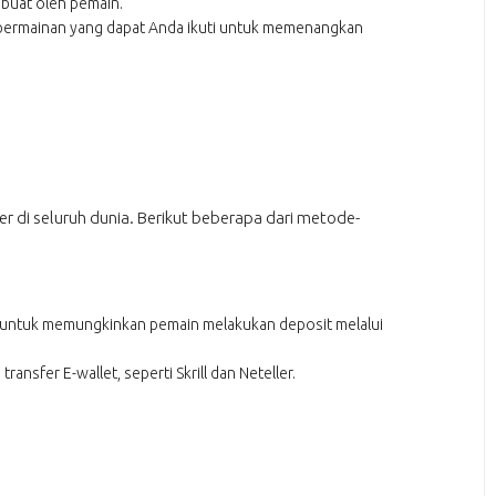
ibuat oleh pemain.
permainan yang dapat Anda ikuti untuk memenangkan
di seluruh dunia. Berikut beberapa dari metode-
l untuk memungkinkan pemain melakukan deposit melalui
transfer E-wallet, seperti Skrill dan Neteller.