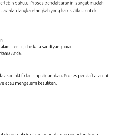
erlebih dahulu. Proses pendaftaran ini sangat mudah
t adalah langkah-langkah yang harus diikuti untuk
n.
 alamat email, dan kata sandi yang aman.
rtama Anda.
akan aktif dan siap digunakan. Proses pendaftaran ini
a atau mengalami kesulitan.
 untuk memaksimalkan pengalaman perjudian Anda.