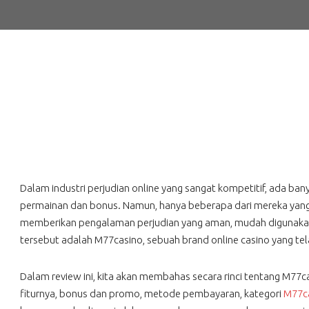
Dalam industri perjudian online yang sangat kompetitif, ada ban
permainan dan bonus. Namun, hanya beberapa dari mereka ya
memberikan pengalaman perjudian yang aman, mudah digunakan,
tersebut adalah M77casino, sebuah brand online casino yang tel
Dalam review ini, kita akan membahas secara rinci tentang M77ca
fiturnya, bonus dan promo, metode pembayaran, kategori
M77c