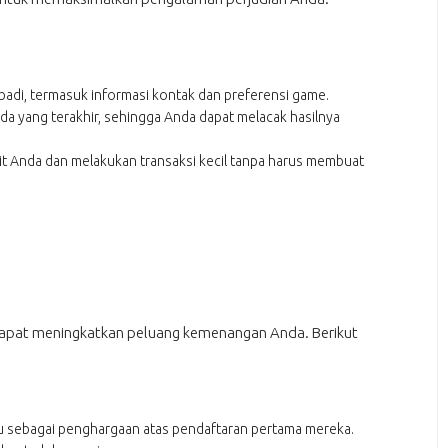
ibadi, termasuk informasi kontak dan preferensi game.
nda yang terakhir, sehingga Anda dapat melacak hasilnya
it Anda dan melakukan transaksi kecil tanpa harus membuat
apat meningkatkan peluang kemenangan Anda. Berikut
ru sebagai penghargaan atas pendaftaran pertama mereka.