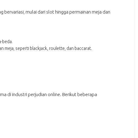
 bervariasi, mulai dari slot hingga permainan meja dan
a-beda.
 meja, seperti blackjack, roulette, dan baccarat.
 di industri perjudian online. Berikut beberapa