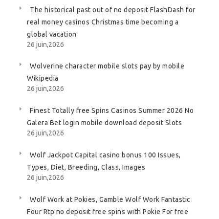
The historical past out of no deposit FlashDash for
real money casinos Christmas time becoming a
global vacation
26 juin,2026
Wolverine character mobile slots pay by mobile
Wikipedia
26 juin,2026
Finest Totally free Spins Casinos Summer 2026 No
Galera Bet login mobile download deposit Slots
26 juin,2026
Wolf Jackpot Capital casino bonus 100 Issues,
Types, Diet, Breeding, Class, Images
26 juin,2026
Wolf Work at Pokies, Gamble Wolf Work Fantastic
Four Rtp no deposit free spins with Pokie For free