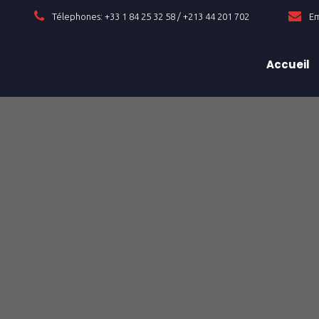
Télephones: +33 1 84 25 32 58 / +213 44 201 702
Em
Accueil