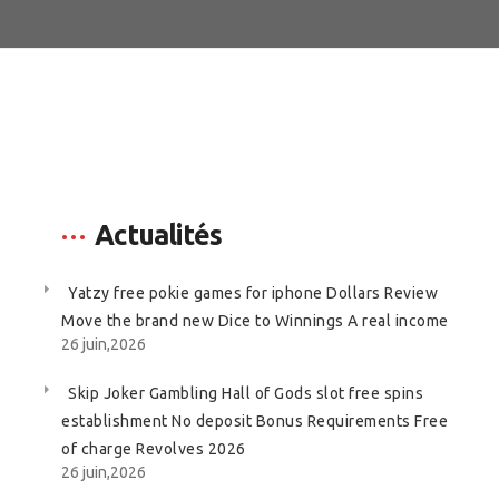
Actualités
Yatzy free pokie games for iphone Dollars Review
Move the brand new Dice to Winnings A real income
26 juin,2026
Skip Joker Gambling Hall of Gods slot free spins
establishment No deposit Bonus Requirements Free
of charge Revolves 2026
26 juin,2026