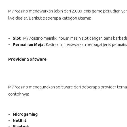
M77casino menawarkan lebih dari 2.000 jenis game perjudian yang
live dealer. Berikut beberapa kategori utama:
Slot
: M77casino memiliki ribuan mesin slot dengan tema berbed
Permainan Meja
: Kasino ini menawarkan berbagai jenis permainan
Provider Software
M77casino menggunakan software dari beberapa provider ternama
contohnya:
Microgaming
NetEnt
Playtech