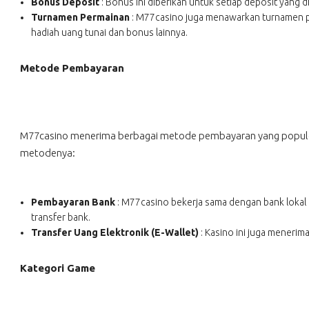
Bonus Deposit
: Bonus ini diberikan untuk setiap deposit yang d
Turnamen Permainan
: M77casino juga menawarkan turnamen 
hadiah uang tunai dan bonus lainnya.
Metode Pembayaran
M77casino menerima berbagai metode pembayaran yang populer 
metodenya:
Pembayaran Bank
: M77casino bekerja sama dengan bank loka
transfer bank.
Transfer Uang Elektronik (E-Wallet)
: Kasino ini juga menerima 
Kategori Game