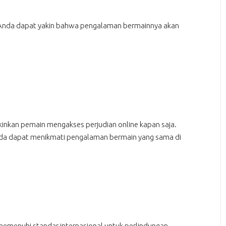
 Anda dapat yakin bahwa pengalaman bermainnya akan
inkan pemain mengakses perjudian online kapan saja.
 Anda dapat menikmati pengalaman bermain yang sama di
memenuhi standar internasional untuk perlindungan