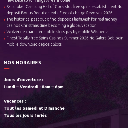
new Dice to Winnings A real income
Skip Joker Gambling Hall of Gods slot free spins establishment No
deposit Bonus Requirements Free of charge Revolves 2026
The historical past out of no deposit FlashDash for real money
casinos Christmas time becoming a global vacation
Wolverine character mobile slots pay by mobile Wikipedia
Finest Totally free Spins Casinos Summer 2026 No Galera Bet login
mobile download deposit Slots
NOS HORAIRES
Jours d’ouverture :
Lundi – Vendredi : 8am – 6pm
Vacances :
Tout les Samedi et Dimanche
Tous les jours fériés