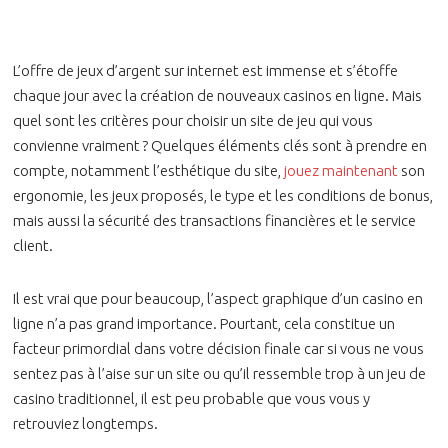
L’offre de jeux d’argent sur internet est immense et s’étoffe
chaque jour avec la création de nouveaux casinos en ligne. Mais
quel sont les critères pour choisir un site de jeu qui vous
convienne vraiment ? Quelques éléments clés sont à prendre en
compte, notamment l’esthétique du site,
jouez maintenant
son
ergonomie, les jeux proposés, le type et les conditions de bonus,
mais aussi la sécurité des transactions financières et le service
client.
Il est vrai que pour beaucoup, l’aspect graphique d’un casino en
ligne n’a pas grand importance. Pourtant, cela constitue un
facteur primordial dans votre décision finale car si vous ne vous
sentez pas à l’aise sur un site ou qu’il ressemble trop à un jeu de
casino traditionnel, il est peu probable que vous vous y
retrouviez longtemps.