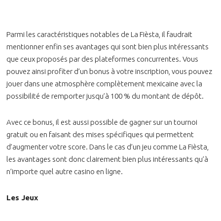
Parmi les caractéristiques notables de La Fièsta, il faudrait
mentionner enfin ses avantages qui sont bien plus intéressants
que ceux proposés par des plateformes concurrentes. Vous
pouvez ainsi profiter d’un bonus à votre inscription, vous pouvez
jouer dans une atmosphère complètement mexicaine avec la
possibilité de remporter jusqu’à 100 % du montant de dépôt.
Avec ce bonus, il est aussi possible de gagner sur un tournoi
gratuit ou en faisant des mises spécifiques qui permettent
d’augmenter votre score. Dans le cas d’un jeu comme La Fièsta,
les avantages sont donc clairement bien plus intéressants qu’à
n’importe quel autre casino en ligne.
Les Jeux