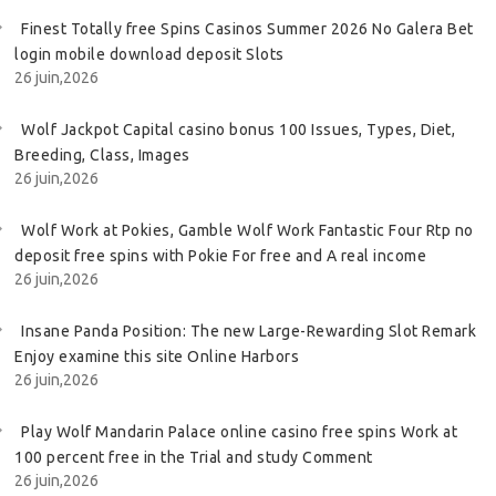
Finest Totally free Spins Casinos Summer 2026 No Galera Bet
login mobile download deposit Slots
26 juin,2026
Wolf Jackpot Capital casino bonus 100 Issues, Types, Diet,
Breeding, Class, Images
26 juin,2026
Wolf Work at Pokies, Gamble Wolf Work Fantastic Four Rtp no
deposit free spins with Pokie For free and A real income
26 juin,2026
Insane Panda Position: The new Large-Rewarding Slot Remark
Enjoy examine this site Online Harbors
26 juin,2026
Play Wolf Mandarin Palace online casino free spins Work at
100 percent free in the Trial and study Comment
26 juin,2026