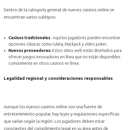
Dentro de la categoría general de nuevos casinos online se
encuentran varios subtipos:
Casinos tradicionales
: Aquí los jugadores pueden encontrar
opciones clásicas como ruleta, blackjack y vídeo poker.
Nuevos proveedores:
Estos sitios web están diseñados para
ofrecer juegos innovadores en línea que no están disponibles
comúnmente en otros casinos en línea.
Legalidad regional y consideraciones responsables
Aunque los nuevos casinos online son una fuente de
entretenimiento popular, hay leyes y regulaciones específicas
que varían según la región. Los jugadores deben estar
conscientes del cumplimiento legal en su área antes de