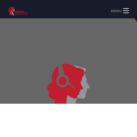
MENU
Accueil
À Propos
Services