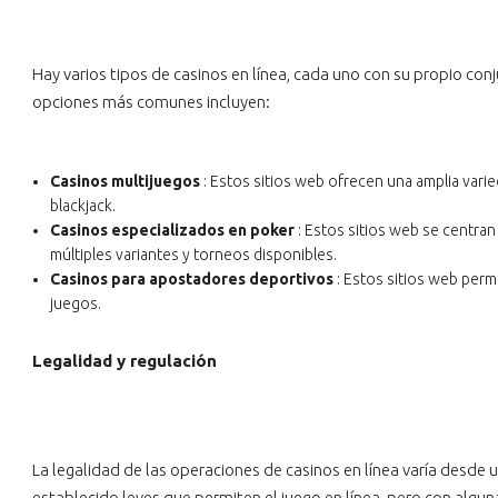
Hay varios tipos de casinos en línea, cada uno con su propio conj
opciones más comunes incluyen:
Casinos multijuegos
: Estos sitios web ofrecen una amplia vari
blackjack.
Casinos especializados en poker
: Estos sitios web se centra
múltiples variantes y torneos disponibles.
Casinos para apostadores deportivos
: Estos sitios web per
juegos.
Legalidad y regulación
La legalidad de las operaciones de casinos en línea varía desde u
establecido leyes que permiten el juego en línea, pero con algun