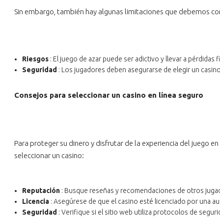
Sin embargo, también hay algunas limitaciones que debemos co
Riesgos
: El juego de azar puede ser adictivo y llevar a pérdidas f
Seguridad
: Los jugadores deben asegurarse de elegir un casino
Consejos para seleccionar un casino en línea seguro
Para proteger su dinero y disfrutar de la experiencia del juego en
seleccionar un casino:
Reputación
: Busque reseñas y recomendaciones de otros juga
Licencia
: Asegúrese de que el casino esté licenciado por una au
Seguridad
: Verifique si el sitio web utiliza protocolos de segu