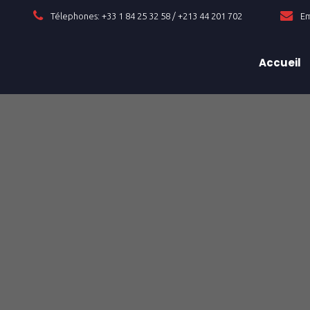
Télephones: +33 1 84 25 32 58 / +213 44 201 702
Em
Accueil