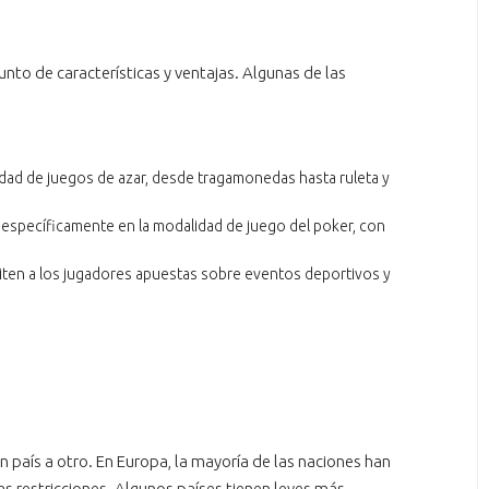
unto de características y ventajas. Algunas de las
edad de juegos de azar, desde tragamonedas hasta ruleta y
n específicamente en la modalidad de juego del poker, con
miten a los jugadores apuestas sobre eventos deportivos y
n país a otro. En Europa, la mayoría de las naciones han
as restricciones. Algunos países tienen leyes más