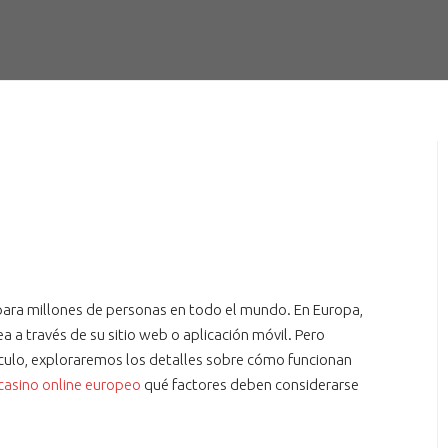
para millones de personas en todo el mundo. En Europa,
a a través de su sitio web o aplicación móvil. Pero
ículo, exploraremos los detalles sobre cómo funcionan
casino online europeo
qué factores deben considerarse