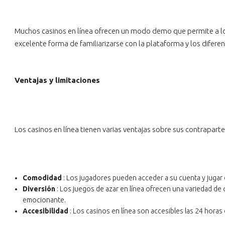
Muchos casinos en línea ofrecen un modo demo que permite a los
excelente forma de familiarizarse con la plataforma y los diferen
Ventajas y limitaciones
Los casinos en línea tienen varias ventajas sobre sus contrapartes
Comodidad
: Los jugadores pueden acceder a su cuenta y jugar
Diversión
: Los juegos de azar en línea ofrecen una variedad de
emocionante.
Accesibilidad
: Los casinos en línea son accesibles las 24 horas d