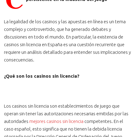
La legalidad de los casinos y las apuestas en línea es un tema
complejo y controvertido, que ha generado debates y
discusiones en todo el mundo. En particular, la existencia de
casinos sin licencia en España es una cuestión recurrente que
requiere un análisis detallado para entender sus implicaciones y
consecuencias.
¿Qué son los casinos sin licencia?
Los casinos sin licencia son establecimientos de juego que
operan sin tener las autorizaciones necesarias emitidas por las
autoridades
mejores casinos sin licencia
competentes. En el
caso español, esto significa que no tienen la debida licencia
otorgada por la Dirección General de Ordenación del Juego