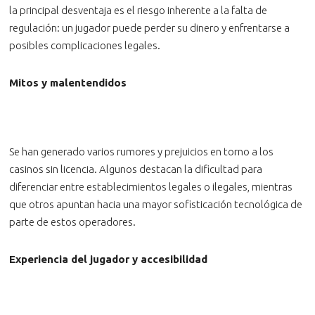
la principal desventaja es el riesgo inherente a la falta de
regulación: un jugador puede perder su dinero y enfrentarse a
posibles complicaciones legales.
Mitos y malentendidos
Se han generado varios rumores y prejuicios en torno a los
casinos sin licencia. Algunos destacan la dificultad para
diferenciar entre establecimientos legales o ilegales, mientras
que otros apuntan hacia una mayor sofisticación tecnológica de
parte de estos operadores.
Experiencia del jugador y accesibilidad