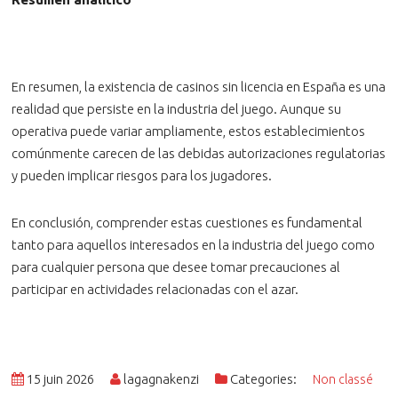
En resumen, la existencia de casinos sin licencia en España es una
realidad que persiste en la industria del juego. Aunque su
operativa puede variar ampliamente, estos establecimientos
comúnmente carecen de las debidas autorizaciones regulatorias
y pueden implicar riesgos para los jugadores.
En conclusión, comprender estas cuestiones es fundamental
tanto para aquellos interesados en la industria del juego como
para cualquier persona que desee tomar precauciones al
participar en actividades relacionadas con el azar.
15 juin 2026
lagagnakenzi
Categories:
Non classé