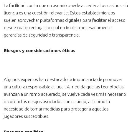
La facilidad con la que un usuario puede acceder a los casinos sin
licencia es una cuestión relevante. Estos establecimientos
suelen aprovechar plataformas digitales para facilitar el acceso
desde cualquier lugar, lo cual no implica necesariamente
garantías de seguridad o transparencia.
Riesgos y consideraciones éticas
Algunos expertos han destacado la importancia de promover
una cultura responsable al jugar. A medida que las tecnologías
avanzan a un ritmo acelerado, se vuelve cada vez más necesario
recordar los riesgos asociados con el juego, así como la
necesidad de tomar medidas para proteger a aquellos
jugadores susceptibles.
Resumen analítico