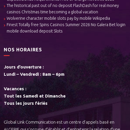
The historical past out of no deposit FlashDash for real money
casinos Christmas time becoming a global vacation
Wolverine character mobile slots pay by mobile Wikipedia
Finest Totally free Spins Casinos Summer 2026 No Galera Bet login
mobile download deposit Slots
NOS HORAIRES
Jours d’ouverture :
Lundi – Vendredi : 8am – 6pm
Vacances :
Tout les Samedi et Dimanche
Tous les jours fériés
Global Link Communication est un centre d’appels basé en
ALGERIE qui s’occupe d’établir et d’entretenir la relation d’une