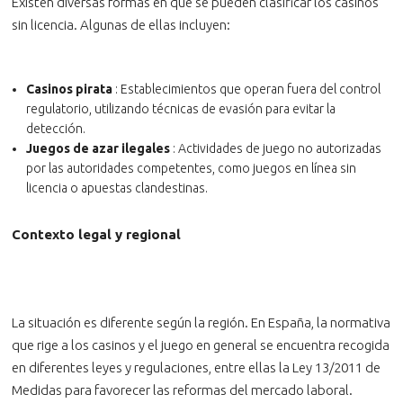
Existen diversas formas en que se pueden clasificar los casinos
sin licencia. Algunas de ellas incluyen:
Casinos pirata
: Establecimientos que operan fuera del control
regulatorio, utilizando técnicas de evasión para evitar la
detección.
Juegos de azar ilegales
: Actividades de juego no autorizadas
por las autoridades competentes, como juegos en línea sin
licencia o apuestas clandestinas.
Contexto legal y regional
La situación es diferente según la región. En España, la normativa
que rige a los casinos y el juego en general se encuentra recogida
en diferentes leyes y regulaciones, entre ellas la Ley 13/2011 de
Medidas para favorecer las reformas del mercado laboral.