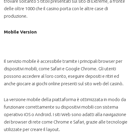
trovare soltanto 5 titoli presentati sul sito di Extreme, a fronte
delle oltre 1000 che il casino porta con le altre case di
produzione.
Mobile Version
Il servizio mobile è accessibile tramite i principali browser per
dispositivi mobili, come Safari e Google Chrome. Gli utenti
possono accedere al loro conto, eseguire depositi e ritiri ed
anche giocare ai giochi online presenti sul sito web del casinò.
La versione mobile della piattaforma è ottimizzata in modo da
funzionare correttamente su dispositivi mobili con sistema
operativo iOS o Android. I siti Web sono adatti alla navigazione
dei browser di rete come Chrome e Safari, grazie alle tecnologie
utilizzate per creare il layout.