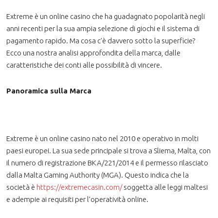
Extreme è un online casino che ha guadagnato popolarità negli
anni recenti per la sua ampia selezione di giochi e il sistema di
pagamento rapido. Ma cosa c’è davvero sotto la superficie?
Ecco una nostra analisi approfondita della marca, dalle
caratteristiche dei conti alle possibilità di vincere.
Panoramica sulla Marca
Extreme è un online casino nato nel 2010 e operativo in molti
paesi europei. La sua sede principale si trova a Sliema, Malta, con
il numero di registrazione BKA/221/2014 e il permesso rilasciato
dalla Malta Gaming Authority (MGA). Questo indica che la
società è
https://extremecasin.com/
soggetta alle leggi maltesi
e adempie ai requisiti per l’operatività online.