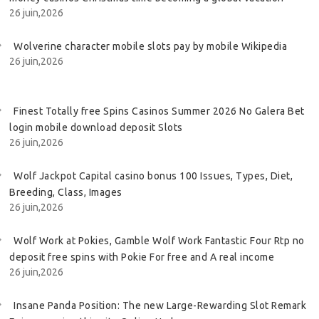
26 juin,2026
Wolverine character mobile slots pay by mobile Wikipedia
26 juin,2026
Finest Totally free Spins Casinos Summer 2026 No Galera Bet
login mobile download deposit Slots
26 juin,2026
Wolf Jackpot Capital casino bonus 100 Issues, Types, Diet,
Breeding, Class, Images
26 juin,2026
Wolf Work at Pokies, Gamble Wolf Work Fantastic Four Rtp no
deposit free spins with Pokie For free and A real income
26 juin,2026
Insane Panda Position: The new Large-Rewarding Slot Remark