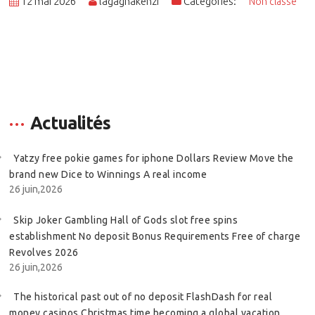
12 mai 2026
lagagnakenzi
Categories:
Non classé
Actualités
Yatzy free pokie games for iphone Dollars Review Move the
brand new Dice to Winnings A real income
26 juin,2026
Skip Joker Gambling Hall of Gods slot free spins
establishment No deposit Bonus Requirements Free of charge
Revolves 2026
26 juin,2026
The historical past out of no deposit FlashDash for real
money casinos Christmas time becoming a global vacation