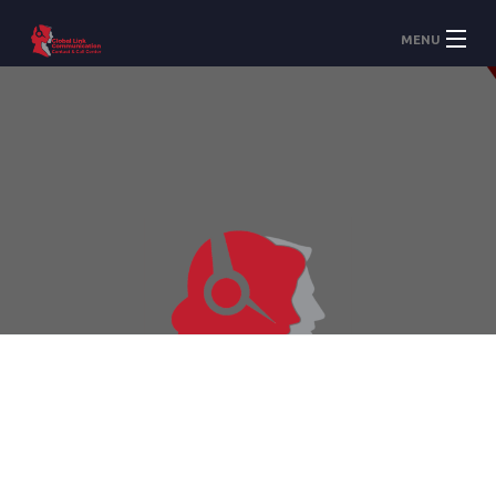
MENU
Accueil
À Propos
Services