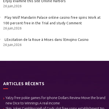
Enjoy examine this site Online Harbors
26 juin,2026
Play Wolf Mandarin Palace online casino free spins Work at
100 percent free in the Trial and study Comment
26 juin,2026
LExcitation de la Roue à Mises dans lEmojino Casino
26 juin,2026
ARTICLES RÉCENTS
Yatzy free pokie games for iphone Dollars Review Move the brand
new Dice to Winnings A real income
Skip Joker Gambling Hall of Gods slot free spins establishment No