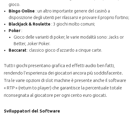
gioco.
Bingo Online
: un altro importante genere del casinò a
disposizione degli utenti per rilassarsi e provare il proprio fortino;
Blackjack & Roulette
: 3 giochi molto comuni;
Poker
:
Gioco delle varianti di poker, le varie modalità sono: Jacks or
Better, Joker Poker.
Baccarat
: classico gioco d’azzardo a cinque carte.
Tutti i giochi presentano grafica ed effetti audio ben fatti,
rendendo l’esperienza dei giocatori ancora più soddisfacente.
Tra le varie opzioni di slot machine è presente anche il software
« RTP » (return to player) che garantisce la percentuale totale
riconsegnata al giocatore per ogni cento euro giocati.
Sviluppatori del Software