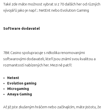
Také zde máte možnost vybrat si z 70 dalších her od různých
vývojářů jako je např.: NetEnt nebo Evolution Gaming
Software dodavatel
7Bit Casino spolupracuje s několika renomovanými
softwarovými dodavateli, kteří jsou známí svou kvalitou a
rozmanitostí nabízených her. Mezi ně patří:
Netent
Evolution gaming
Microgaming
Amaya Gaming
Ať již jste zkušeným hráčem nebo začínajícím, máte jistotu, že