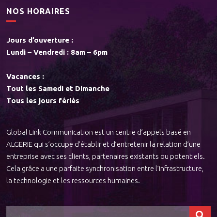
NOS HORAIRES
Jours d’ouverture :
Lundi – Vendredi : 8am – 6pm
Vacances :
Tout les Samedi et Dimanche
Tous les jours fériés
Global Link Communication est un centre d’appels basé en
ALGERIE qui s’occupe d’établir et d’entretenir la relation d’une
entreprise avec ses clients, partenaires existants ou potentiels.
Cela grâce a une parfaite synchronisation entre l’infrastructure,
la technologie et les ressources humaines.