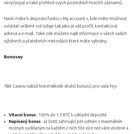
nevyčerpal a také přehled svých posledních hracích záznamů.
Navíc máte k dispozici funkci « My account », kde máte možnost
ovládat veškeré své údaje tak jako je váš profil, kontaktová
adresa a e-mail. Také zde můžete najít informace o všech vašich
výběrech a platebních metodách které máte vybrány.
Bonusey
7Bit Casino nabízí hned několik druhů bonusů pro vaše hry:
Vitacní bonus
: 100% do 1,5 BTČ k základní depozitě
Napínavý bonus
: až $600 zahrnující pět odměn s maximálním
možným vydělaným na každém z nich 50x více než vámi vložené a