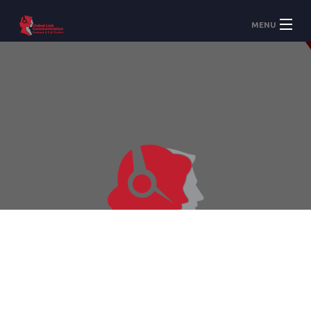
MENU
Accueil
À Propos
Services