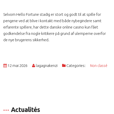
Selvom Hello Fortune stadig er stort og godt til at spille for
pengene ved at blive i kontakt med både nybegindere samt
erfarente spillere, har dette danske online casino kun fået
godkendelse fra nogle kritikere på grund af ulemperne overfor
de nye brugerens sikkerhed.
12 mai 2026
lagagnakenzi
Categories:
Non classé
Actualités