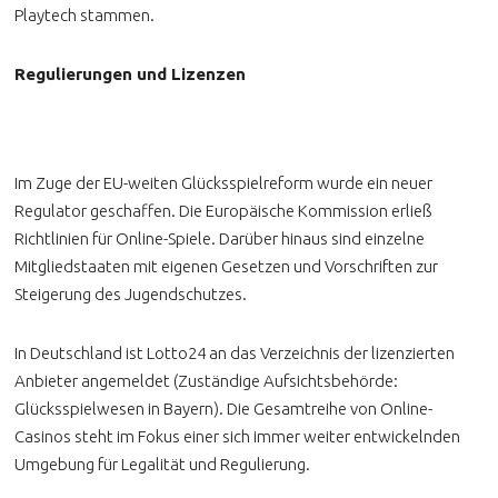
Playtech stammen.
Regulierungen und Lizenzen
Im Zuge der EU-weiten Glücksspielreform wurde ein neuer
Regulator geschaffen. Die Europäische Kommission erließ
Richtlinien für Online-Spiele. Darüber hinaus sind einzelne
Mitgliedstaaten mit eigenen Gesetzen und Vorschriften zur
Steigerung des Jugendschutzes.
In Deutschland ist Lotto24 an das Verzeichnis der lizenzierten
Anbieter angemeldet (Zuständige Aufsichtsbehörde:
Glücksspielwesen in Bayern). Die Gesamtreihe von Online-
Casinos steht im Fokus einer sich immer weiter entwickelnden
Umgebung für Legalität und Regulierung.