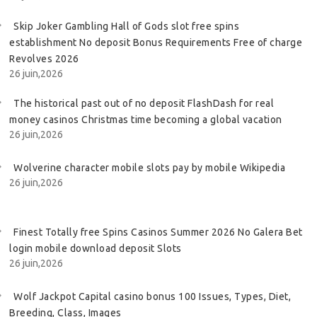
Skip Joker Gambling Hall of Gods slot free spins
establishment No deposit Bonus Requirements Free of charge
Revolves 2026
26 juin,2026
The historical past out of no deposit FlashDash for real
money casinos Christmas time becoming a global vacation
26 juin,2026
Wolverine character mobile slots pay by mobile Wikipedia
26 juin,2026
Finest Totally free Spins Casinos Summer 2026 No Galera Bet
login mobile download deposit Slots
26 juin,2026
Wolf Jackpot Capital casino bonus 100 Issues, Types, Diet,
Breeding, Class, Images