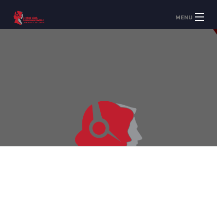
MENU
Accueil
À Propos
Services