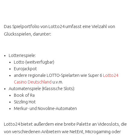
Das Spielportfolio von Lotto24 umfasst eine Vielzahl von
Glücksspielen, darunter:
Lotteriespiele:
Lotto (weitverfügbar)
Eurojackpot
andere regionale LOTTO-Spielarten wie Super 6
Lotto24
Casino Deutschland
u.v.m.
Automatenspiele (Klassische Slots):
Book of Ra
Sizzling Hot
Merkur- und Novoline-Automaten
Lotto24 bietet außerdem eine breite Palette an Videoslots, die
von verschiedenen Anbietern wie NetEnt, Microgaming oder