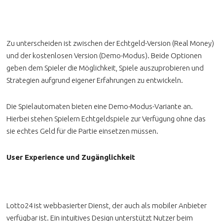
Zu unterscheiden ist zwischen der Echtgeld-Version (Real Money)
und der kostenlosen Version (Demo-Modus). Beide Optionen
geben dem Spieler die Möglichkeit, Spiele auszuprobieren und
Strategien aufgrund eigener Erfahrungen zu entwickeln.
Die Spielautomaten bieten eine Demo-Modus-Variante an.
Hierbei stehen Spielern Echtgeldspiele zur Verfügung ohne das
sie echtes Geld für die Partie einsetzen müssen.
User Experience und Zugänglichkeit
Lotto24 ist webbasierter Dienst, der auch als mobiler Anbieter
verfügbar ist. Ein intuitives Design unterstützt Nutzer beim