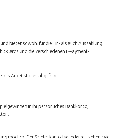
und bietet sowohl für die Ein- als auch Auszahlung
bit-Cards und die verschiedenen E-Payment-
 eines Arbeitstages abgeführt.
ielgewinnen in Ihr persönliches Bankkonto,
lten.
ng möglich. Der Spieler kann also jederzeit sehen, wie