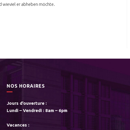
d wieviel er abheben möchte.
NOS HORAIRES
Jours d’ouverture :
Lundi – Vendredi : 8am – 6pm
Vacances :