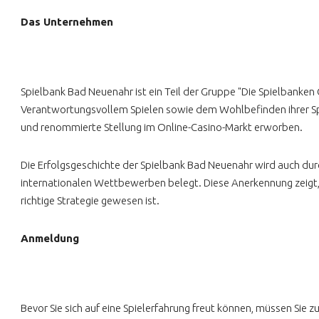
Das Unternehmen
Spielbank Bad Neuenahr ist ein Teil der Gruppe "Die Spielbanke
Verantwortungsvollem Spielen sowie dem Wohlbefinden ihrer Spie
und renommierte Stellung im Online-Casino-Markt erworben.
Die Erfolgsgeschichte der Spielbank Bad Neuenahr wird auch dur
internationalen Wettbewerben belegt. Diese Anerkennung zeigt, 
richtige Strategie gewesen ist.
Anmeldung
Bevor Sie sich auf eine Spielerfahrung freut können, müssen Sie 