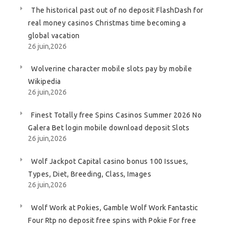
The historical past out of no deposit FlashDash for
real money casinos Christmas time becoming a
global vacation
26 juin,2026
Wolverine character mobile slots pay by mobile
Wikipedia
26 juin,2026
Finest Totally free Spins Casinos Summer 2026 No
Galera Bet login mobile download deposit Slots
26 juin,2026
Wolf Jackpot Capital casino bonus 100 Issues,
Types, Diet, Breeding, Class, Images
26 juin,2026
Wolf Work at Pokies, Gamble Wolf Work Fantastic
Four Rtp no deposit free spins with Pokie For free