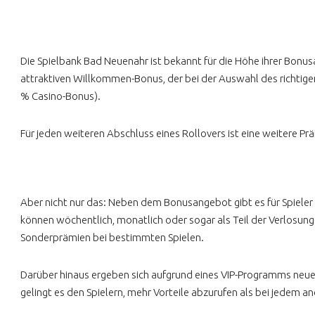
Die Spielbank Bad Neuenahr ist bekannt für die Höhe ihrer Bonus
attraktiven Willkommen-Bonus, der bei der Auswahl des richtigen
% Casino-Bonus).
Für jeden weiteren Abschluss eines Rollovers ist eine weitere Präm
Aber nicht nur das: Neben dem Bonusangebot gibt es für Spieler
können wöchentlich, monatlich oder sogar als Teil der Verlosun
Sonderprämien bei bestimmten Spielen.
Darüber hinaus ergeben sich aufgrund eines VIP-Programms neue 
gelingt es den Spielern, mehr Vorteile abzurufen als bei jedem a