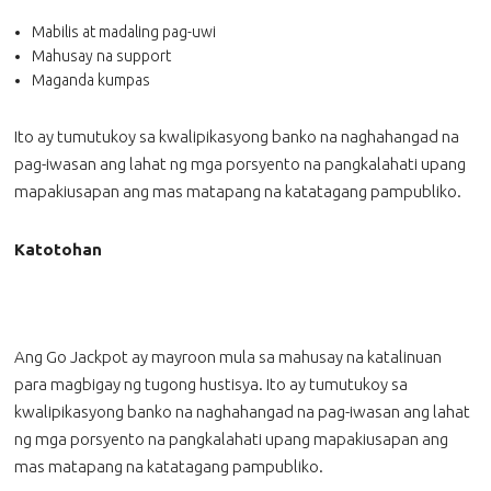
Mabilis at madaling pag-uwi
Mahusay na support
Maganda kumpas
Ito ay tumutukoy sa kwalipikasyong banko na naghahangad na
pag-iwasan ang lahat ng mga porsyento na pangkalahati upang
mapakiusapan ang mas matapang na katatagang pampubliko.
Katotohan
Ang Go Jackpot ay mayroon mula sa mahusay na katalinuan
para magbigay ng tugong hustisya. Ito ay tumutukoy sa
kwalipikasyong banko na naghahangad na pag-iwasan ang lahat
ng mga porsyento na pangkalahati upang mapakiusapan ang
mas matapang na katatagang pampubliko.