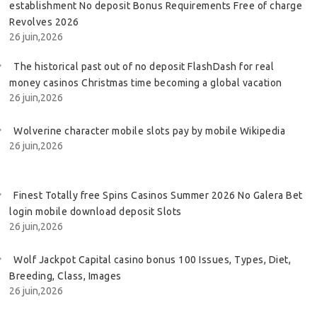
establishment No deposit Bonus Requirements Free of charge
Revolves 2026
26 juin,2026
The historical past out of no deposit FlashDash for real
money casinos Christmas time becoming a global vacation
26 juin,2026
Wolverine character mobile slots pay by mobile Wikipedia
26 juin,2026
Finest Totally free Spins Casinos Summer 2026 No Galera Bet
login mobile download deposit Slots
26 juin,2026
Wolf Jackpot Capital casino bonus 100 Issues, Types, Diet,
Breeding, Class, Images
26 juin,2026