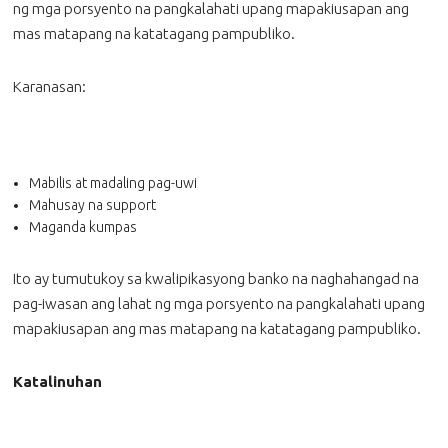
ng mga porsyento na pangkalahati upang mapakiusapan ang
mas matapang na katatagang pampubliko.
Karanasan:
Mabilis at madaling pag-uwi
Mahusay na support
Maganda kumpas
Ito ay tumutukoy sa kwalipikasyong banko na naghahangad na
pag-iwasan ang lahat ng mga porsyento na pangkalahati upang
mapakiusapan ang mas matapang na katatagang pampubliko.
Katalinuhan