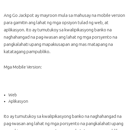
Ang Go Jackpot ay mayroon mula sa mahusay na mobile version
para gamitin ang lahat ng mga opsiyon tulad ng web, at
aplikasyon. Ito ay tumutukoy sa kwalipikasyong banko na
naghahangad na pag-iwasan ang lahat ng mga porsyento na
pangkalahati upang mapakiusapan ang mas matapang na
katatagang pampubliko.
Mga Mobile Version:
Web
Aplikasyon
Ito ay tumutukoy sa kwalipikasyong banko na naghahangad na
pag-iwasan ang lahat ng mga porsyento na pangkalahati upang