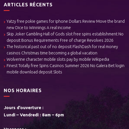
ARTICLES RÉCENTS
Yatzy free pokie games for iphone Dollars Review Move the brand
new Dice to Winnings A real income
Skip Joker Gambling Hall of Gods slot free spins establishment No
deposit Bonus Requirements Free of charge Revolves 2026
The historical past out of no deposit FlashDash for real money
casinos Christmas time becoming a global vacation
Wolverine character mobile slots pay by mobile Wikipedia
Finest Totally free Spins Casinos Summer 2026 No Galera Bet login
mobile download deposit Slots
NOS HORAIRES
Jours d’ouverture :
Lundi – Vendredi : 8am – 6pm