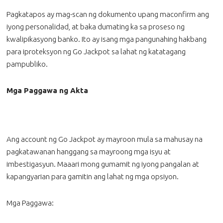
Pagkatapos ay mag-scan ng dokumento upang maconfirm ang
iyong personalidad, at baka dumating ka sa proseso ng
kwalipikasyong banko. Ito ay isang mga pangunahing hakbang
para iproteksyon ng Go Jackpot sa lahat ng katatagang
pampubliko.
Mga Paggawa ng Akta
Ang account ng Go Jackpot ay mayroon mula sa mahusay na
pagkatawanan hanggang sa mayroong mga isyu at
imbestigasyun. Maaari mong gumamit ng iyong pangalan at
kapangyarian para gamitin ang lahat ng mga opsiyon.
Mga Paggawa: