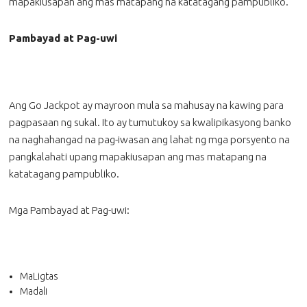
mapakiusapan ang mas matapang na katatagang pampubliko.
Pambayad at Pag-uwi
Ang Go Jackpot ay mayroon mula sa mahusay na kawing para
pagpasaan ng sukal. Ito ay tumutukoy sa kwalipikasyong banko
na naghahangad na pag-iwasan ang lahat ng mga porsyento na
pangkalahati upang mapakiusapan ang mas matapang na
katatagang pampubliko.
Mga Pambayad at Pag-uwi:
MaLigtas
Madali