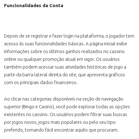
Funcionalidades da Conta
Depois de se registrar e fazer login na plataforma, o jogador tem
acesso às suas funcionalidades básicas. A página inicial exibe
informações sobre os últimos ganhos realizados no cassino
online ou qualquer promoção atual em vigor. Os usuários
também podem acessar suas atividades históricas de jogo a
partir da barra lateral direita do site, que apresenta gráficos
com os principais dados financeiros.
Ao clicar nas categorias disponíveis na seção de navegação
superior (Bingo e Casino), você pode explorar todas as opções
existentes no cassino. Os usuários podem filtrar suas buscas
por jogos novos, jogos mais populares ou pelo seu tipo
preferido, tornando fácil encontrar aquilo que procuram.