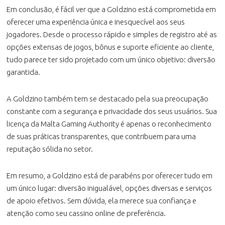
Em conclusão, é fácil ver que a Goldzino está comprometida em
oferecer uma experiência única e inesquecível aos seus
jogadores. Desde o processo rápido e simples de registro até as
opções extensas de jogos, bônus e suporte eficiente ao cliente,
tudo parece ter sido projetado com um único objetivo: diversão
garantida.
A Goldzino também tem se destacado pela sua preocupação
constante com a segurança e privacidade dos seus usuários. Sua
licença da Malta Gaming Authority é apenas o reconhecimento
de suas práticas transparentes, que contribuem para uma
reputação sólida no setor.
Em resumo, a Goldzino está de parabéns por oferecer tudo em
um único lugar: diversão inigualável, opções diversas e serviços
de apoio efetivos. Sem dúvida, ela merece sua confiança e
atenção como seu cassino online de preferência.