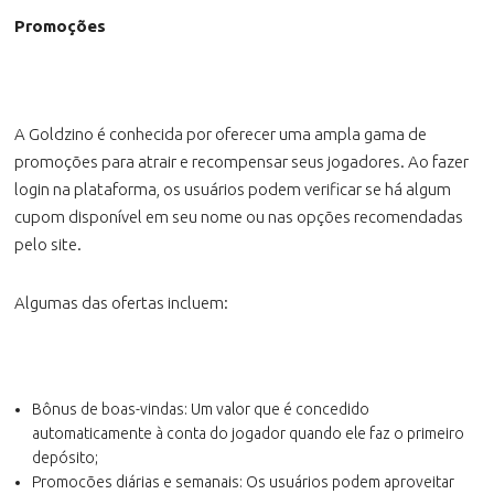
Promoções
A Goldzino é conhecida por oferecer uma ampla gama de
promoções para atrair e recompensar seus jogadores. Ao fazer
login na plataforma, os usuários podem verificar se há algum
cupom disponível em seu nome ou nas opções recomendadas
pelo site.
Algumas das ofertas incluem:
Bônus de boas-vindas: Um valor que é concedido
automaticamente à conta do jogador quando ele faz o primeiro
depósito;
Promocões diárias e semanais: Os usuários podem aproveitar