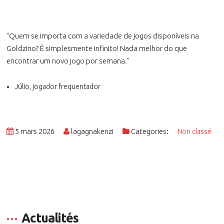
"Quem se importa com a variedade de jogos disponíveis na
Goldzino? É simplesmente infinito! Nada melhor do que
encontrar um novo jogo por semana."
Júlio, jogador frequentador
5 mars 2026
lagagnakenzi
Categories:
Non classé
Actualités