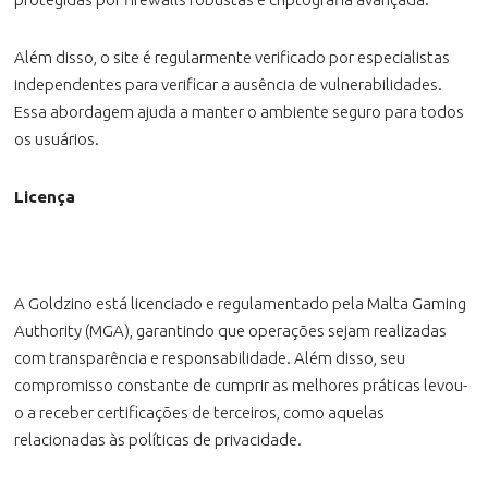
Além disso, o site é regularmente verificado por especialistas
independentes para verificar a ausência de vulnerabilidades.
Essa abordagem ajuda a manter o ambiente seguro para todos
os usuários.
Licença
A Goldzino está licenciado e regulamentado pela Malta Gaming
Authority (MGA), garantindo que operações sejam realizadas
com transparência e responsabilidade. Além disso, seu
compromisso constante de cumprir as melhores práticas levou-
o a receber certificações de terceiros, como aquelas
relacionadas às políticas de privacidade.