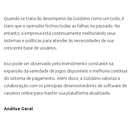
Quando se trata do desempeno da Goldzino como um todo, é
claro que o operador fechou todas as falhas no passado. No
entanto, a empresa está continuamente melhorando seus
sistemas e políticas para atender às necessidades de sua
crescente base de usuários.
Isso pode ser observado pelo investimento constante na
expansão da variedade de jogos disponíveis e melhoria contínua
do sistema de pagamento. Além disso, a Goldzino valoriza a
colaboração com os principais desenvolvedores de software de
cassinos online para manter sua plataforma atualizada.
Análise Geral