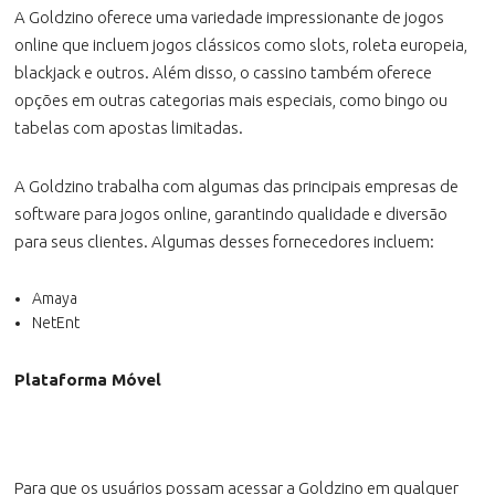
A Goldzino oferece uma variedade impressionante de jogos
online que incluem jogos clássicos como slots, roleta europeia,
blackjack e outros. Além disso, o cassino também oferece
opções em outras categorias mais especiais, como bingo ou
tabelas com apostas limitadas.
A Goldzino trabalha com algumas das principais empresas de
software para jogos online, garantindo qualidade e diversão
para seus clientes. Algumas desses fornecedores incluem:
Amaya
NetEnt
Plataforma Móvel
Para que os usuários possam acessar a Goldzino em qualquer