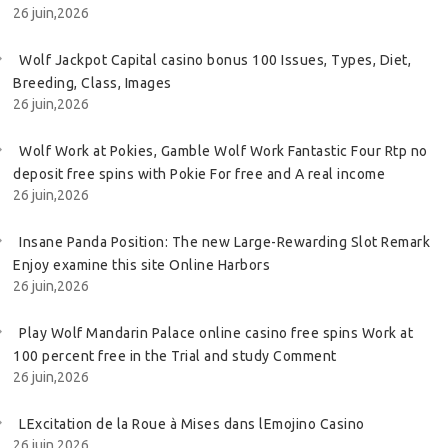
26 juin,2026
Wolf Jackpot Capital casino bonus 100 Issues, Types, Diet,
Breeding, Class, Images
26 juin,2026
Wolf Work at Pokies, Gamble Wolf Work Fantastic Four Rtp no
deposit free spins with Pokie For free and A real income
26 juin,2026
Insane Panda Position: The new Large-Rewarding Slot Remark
Enjoy examine this site Online Harbors
26 juin,2026
Play Wolf Mandarin Palace online casino free spins Work at
100 percent free in the Trial and study Comment
26 juin,2026
LExcitation de la Roue à Mises dans lEmojino Casino
26 juin,2026