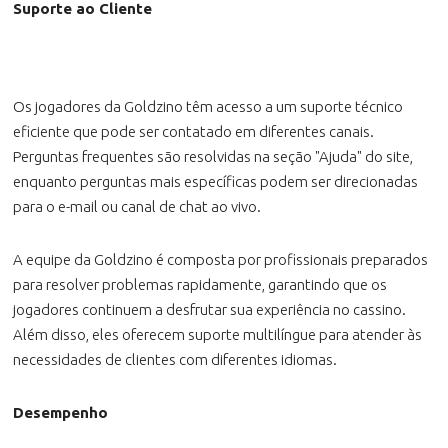
Suporte ao Cliente
Os jogadores da Goldzino têm acesso a um suporte técnico
eficiente que pode ser contatado em diferentes canais.
Perguntas frequentes são resolvidas na seção "Ajuda" do site,
enquanto perguntas mais específicas podem ser direcionadas
para o e-mail ou canal de chat ao vivo.
A equipe da Goldzino é composta por profissionais preparados
para resolver problemas rapidamente, garantindo que os
jogadores continuem a desfrutar sua experiência no cassino.
Além disso, eles oferecem suporte multilíngue para atender às
necessidades de clientes com diferentes idiomas.
Desempenho