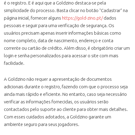
é o registro. E é aqui que a Goldzino destaca-se pela
simplicidade do processo. Basta clicar no botão "Cadastrar" na
página inicial, fornecer alguns
https://gold-zino.pt/
dados
pessoais e seguir para uma verificação de segurança. Os
usuários precisam apenas inserir informações básicas como
nome completo, data de nascimento, endereço e conta
corrente ou cartão de crédito. Além disso, é obrigatório criar um
login e senha personalizados para acessar o site com mais
facilidade.
A Goldzino não requer a apresentação de documentos
adicionais durante o registro, fazendo com que o processo seja
ainda mais rápido e eficiente. No entanto, caso seja necessário
verificar as informações fornecidas, os usuários serão
contactados pelo suporte ao cliente para obter mais detalhes.
Com esses cuidados adotados, a Goldzino garante um
ambiente seguro para seus jogadores.