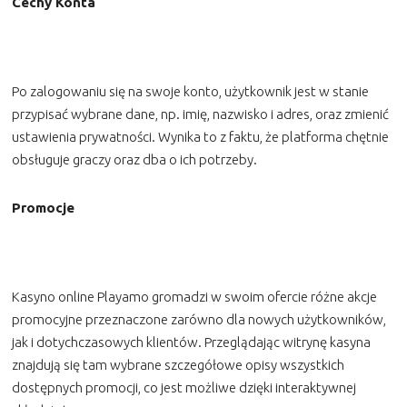
Cechy Konta
Po zalogowaniu się na swoje konto, użytkownik jest w stanie
przypisać wybrane dane, np. imię, nazwisko i adres, oraz zmienić
ustawienia prywatności. Wynika to z faktu, że platforma chętnie
obsługuje graczy oraz dba o ich potrzeby.
Promocje
Kasyno online Playamo gromadzi w swoim ofercie różne akcje
promocyjne przeznaczone zarówno dla nowych użytkowników,
jak i dotychczasowych klientów. Przeglądając witrynę kasyna
znajdują się tam wybrane szczegółowe opisy wszystkich
dostępnych promocji, co jest możliwe dzięki interaktywnej