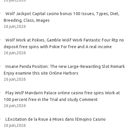
26 juin,2026
Wolf Jackpot Capital casino bonus 100 Issues, Types, Diet,
Breeding, Class, Images
26 juin,2026
Wolf Work at Pokies, Gamble Wolf Work Fantastic Four Rtp no
deposit free spins with Pokie For free and A real income
26 juin,2026
Insane Panda Position: The new Large-Rewarding Slot Remark
Enjoy examine this site Online Harbors
26 juin,2026
Play Wolf Mandarin Palace online casino free spins Work at
100 percent free in the Trial and study Comment
26 juin,2026
LExcitation de la Roue à Mises dans lEmojino Casino
26 juin,2026