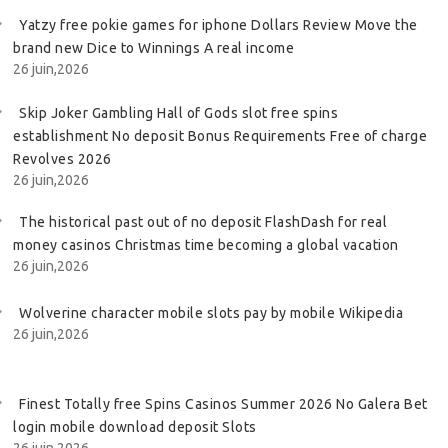
Yatzy free pokie games for iphone Dollars Review Move the
brand new Dice to Winnings A real income
26 juin,2026
Skip Joker Gambling Hall of Gods slot free spins
establishment No deposit Bonus Requirements Free of charge
Revolves 2026
26 juin,2026
The historical past out of no deposit FlashDash for real
money casinos Christmas time becoming a global vacation
26 juin,2026
Wolverine character mobile slots pay by mobile Wikipedia
26 juin,2026
Finest Totally free Spins Casinos Summer 2026 No Galera Bet
login mobile download deposit Slots