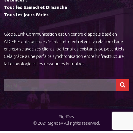
Tout les Samedi et Dimanche
Tous les jours fériés
Global Link Communication est un centre d’appels basé en
ALGERIE qui s’occupe d’établir et d’entretenir la relation d’une
entreprise avec ses clients, partenaires existants ou potentiels.
Cela grâce a une parfaite synchronisation entre l’infrastructure,
la technologie et les ressources humaines.
Sig4Dev
© 2021 Sig4dev All rights reserved.