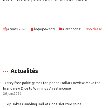
4 mars 2026
lagagnakenzi
Categories:
Non classé
Actualités
Yatzy free pokie games for iphone Dollars Review Move the
brand new Dice to Winnings A real income
26 juin,2026
Skip Joker Gambling Hall of Gods slot free spins