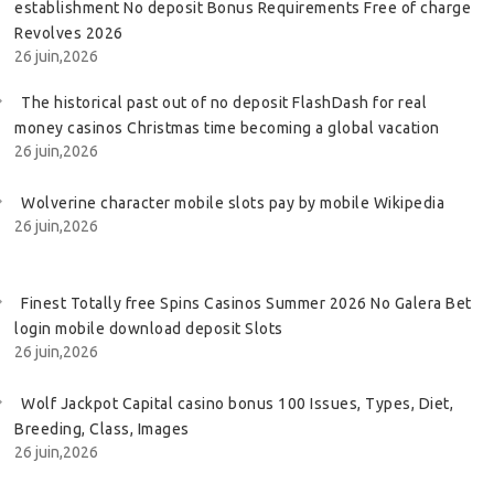
establishment No deposit Bonus Requirements Free of charge
Revolves 2026
26 juin,2026
The historical past out of no deposit FlashDash for real
money casinos Christmas time becoming a global vacation
26 juin,2026
Wolverine character mobile slots pay by mobile Wikipedia
26 juin,2026
Finest Totally free Spins Casinos Summer 2026 No Galera Bet
login mobile download deposit Slots
26 juin,2026
Wolf Jackpot Capital casino bonus 100 Issues, Types, Diet,
Breeding, Class, Images
26 juin,2026