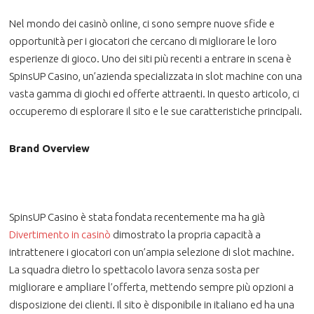
Nel mondo dei casinò online, ci sono sempre nuove sfide e
opportunità per i giocatori che cercano di migliorare le loro
esperienze di gioco. Uno dei siti più recenti a entrare in scena è
SpinsUP Casino, un’azienda specializzata in slot machine con una
vasta gamma di giochi ed offerte attraenti. In questo articolo, ci
occuperemo di esplorare il sito e le sue caratteristiche principali.
Brand Overview
SpinsUP Casino è stata fondata recentemente ma ha già
Divertimento in casinò
dimostrato la propria capacità a
intrattenere i giocatori con un’ampia selezione di slot machine.
La squadra dietro lo spettacolo lavora senza sosta per
migliorare e ampliare l’offerta, mettendo sempre più opzioni a
disposizione dei clienti. Il sito è disponibile in italiano ed ha una