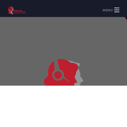
MENU
Accueil
À Propos
Services