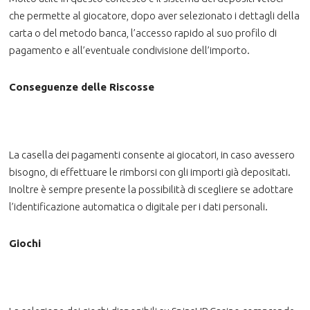
che permette al giocatore, dopo aver selezionato i dettagli della
carta o del metodo banca, l’accesso rapido al suo profilo di
pagamento e all’eventuale condivisione dell’importo.
Conseguenze delle Riscosse
La casella dei pagamenti consente ai giocatori, in caso avessero
bisogno, di effettuare le rimborsi con gli importi già depositati.
Inoltre è sempre presente la possibilità di scegliere se adottare
l’identificazione automatica o digitale per i dati personali.
Giochi