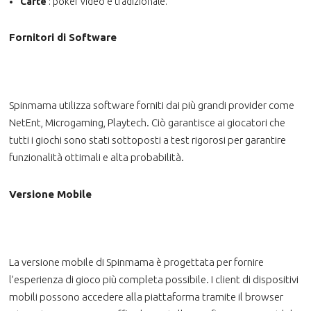
Carte
: poker video e tradizionale.
Fornitori di Software
Spinmama utilizza software forniti dai più grandi provider come
NetEnt, Microgaming, Playtech. Ciò garantisce ai giocatori che
tutti i giochi sono stati sottoposti a test rigorosi per garantire
funzionalità ottimali e alta probabilità.
Versione Mobile
La versione mobile di Spinmama è progettata per fornire
l’esperienza di gioco più completa possibile. I client di dispositivi
mobili possono accedere alla piattaforma tramite il browser