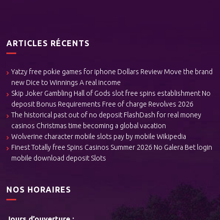
ARTICLES RÉCENTS
Yatzy free pokie games for iphone Dollars Review Move the brand
new Dice to Winnings A real income
Skip Joker Gambling Hall of Gods slot free spins establishment No
deposit Bonus Requirements Free of charge Revolves 2026
The historical past out of no deposit FlashDash for real money
casinos Christmas time becoming a global vacation
Wolverine character mobile slots pay by mobile Wikipedia
Finest Totally free Spins Casinos Summer 2026 No Galera Bet login
mobile download deposit Slots
NOS HORAIRES
Jours d’ouverture :