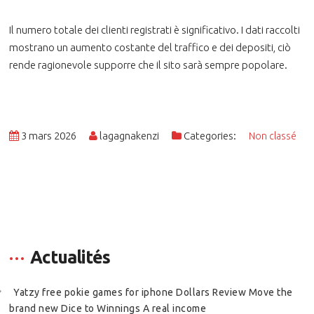
Il numero totale dei clienti registrati è significativo. I dati raccolti
mostrano un aumento costante del traffico e dei depositi, ciò
rende ragionevole supporre che il sito sarà sempre popolare.
3 mars 2026
lagagnakenzi
Categories:
Non classé
Actualités
Yatzy free pokie games for iphone Dollars Review Move the
brand new Dice to Winnings A real income