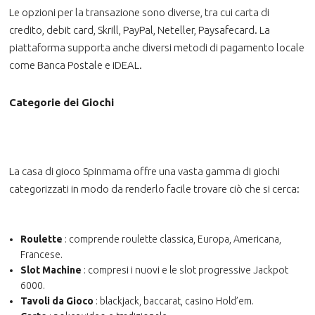
Le opzioni per la transazione sono diverse, tra cui carta di
credito, debit card, Skrill, PayPal, Neteller, Paysafecard. La
piattaforma supporta anche diversi metodi di pagamento locale
come Banca Postale e iDEAL.
Categorie dei Giochi
La casa di gioco Spinmama offre una vasta gamma di giochi
categorizzati in modo da renderlo facile trovare ciò che si cerca:
Roulette
: comprende roulette classica, Europa, Americana,
Francese.
Slot Machine
: compresi i nuovi e le slot progressive Jackpot
6000.
Tavoli da Gioco
: blackjack, baccarat, casino Hold’em.