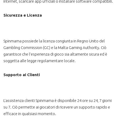
internet, scaricare app ufficiali o installare software compatibili.
Sicurezza e Licenza
Spinmama possiede la licenza congiunta in Regno Unito del
Gambling Commission (GC) e la Malta Gaming Authority. Ciò
garantisce che l’esperienza di gioco sia altamente sicura ed è
soggetta alle legge regolamentare locale.
Supporto ai Clienti
L’assistenza clienti Spinmama è disponibile 24 ore su 24, 7 giorni
su 7. Ciò permette ai giocatori di ricevere un supporto rapido e
efficace in qualsiasi momento.