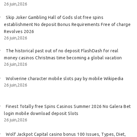
26 juin,2026
Skip Joker Gambling Hall of Gods slot free spins
establishment No deposit Bonus Requirements Free of charge
Revolves 2026
26 juin,2026
The historical past out of no deposit FlashDash for real
money casinos Christmas time becoming a global vacation
26 juin,2026
Wolverine character mobile slots pay by mobile Wikipedia
26 juin,2026
Finest Totally free Spins Casinos Summer 2026 No Galera Bet
login mobile download deposit Slots
26 juin,2026
Wolf Jackpot Capital casino bonus 100 Issues, Types, Diet,