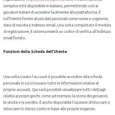
semplice ed è disponibile in italiano, permettendo così ai
giocatori italiani di accedere facilmente alla piattaforma. È
sufficiente fornire alcuni dati personali come nome e cognome,
data di nascita e indirizzo email. Una volta completato il modulo
di registrazione, il sistema invierà un codice di verifica all’indirizzo
email fornito.
Funzioni della Scheda dell’Utente
Una volta creato l’account è possibile accedere alla scheda
personale in cui si trovano tutte le informazioni relative al
proprio account. Qui sarà possibile visualizzare tutti i dettagli
relativi ai propri giochi, come ad esempio la storia dei giocatori,
le vincite e le perdite. È anche disponibile l’opzione di bloccare o
sbloccare lo stesso conto in base alle proprie esigenze.