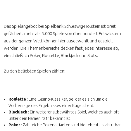
Das Spielangebot bei Spielbank Schleswig-Holstein ist breit
gefächert: mehr als 5.000 Spiele von über hundert Entwicklern
aus der ganzen Welt können hier ausgewählt und gespielt
werden. Die Themenbereiche decken fast jedes Interesse ab,
einschließlich Poker, Roulette, Blackjack und Slots.
Zu den beliebten Spielen zählen:
Roulette
: Eine Casino-Klassiker, bei der es sich um die
Vorhersage des Ergebnisses einer Kugel dreht.
Blackjack
: Ein weiterer altbewährtes Spiel, welches auch oft
unter dem Namen "21" bekannt ist
Poker
: Zahlreiche Pokervarianten sind hier ebenfalls abrufbar.