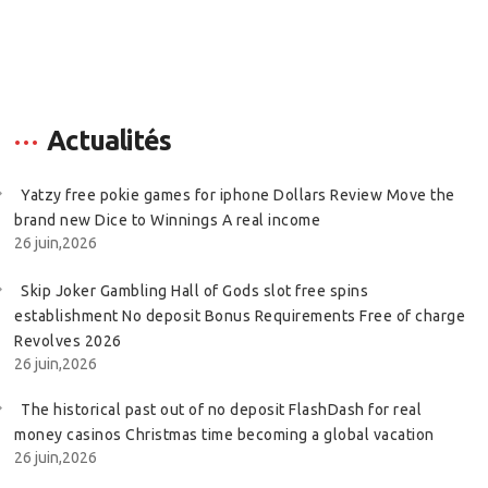
Actualités
Yatzy free pokie games for iphone Dollars Review Move the
brand new Dice to Winnings A real income
26 juin,2026
Skip Joker Gambling Hall of Gods slot free spins
establishment No deposit Bonus Requirements Free of charge
Revolves 2026
26 juin,2026
The historical past out of no deposit FlashDash for real
money casinos Christmas time becoming a global vacation
26 juin,2026