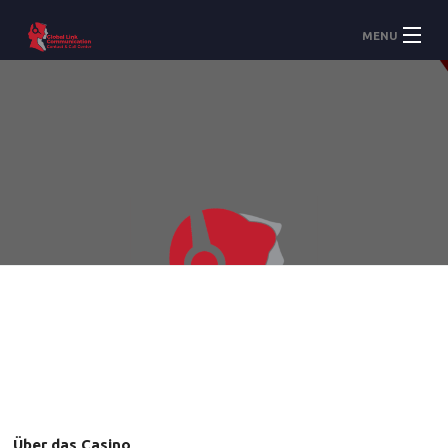
MENU
Accueil
À Propos
Services
Über das Casino