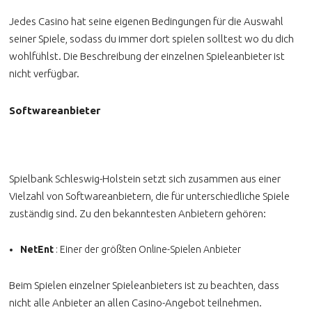
Jedes Casino hat seine eigenen Bedingungen für die Auswahl
seiner Spiele, sodass du immer dort spielen solltest wo du dich
wohlfühlst. Die Beschreibung der einzelnen Spieleanbieter ist
nicht verfügbar.
Softwareanbieter
Spielbank Schleswig-Holstein setzt sich zusammen aus einer
Vielzahl von Softwareanbietern, die für unterschiedliche Spiele
zuständig sind. Zu den bekanntesten Anbietern gehören:
NetEnt
: Einer der größten Online-Spielen Anbieter
Beim Spielen einzelner Spieleanbieters ist zu beachten, dass
nicht alle Anbieter an allen Casino-Angebot teilnehmen.