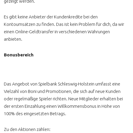
gezeigt werden.
Es gibt keine Anbieter der Kundenkredite bei den
Kontoumsätzen zu finden. Das ist kein Problem für dich, da wir
einen Online-Geldtransfer in verschiedenen Währungen
anbieten.
Bonusbereich
Das Angebot von Spielbank Schleswig-Holstein umfasst eine
Vielzahl von Boni und Promotionen, die sich auf neue Kunden
oder regelmäßige Spieler richten. Neue Mitglieder erhalten bei
der ersten Einzahlung einen Willkommensbonus in Höhe von
100% des eingesetzten Betrags.
Zu den Aktionen zählen: