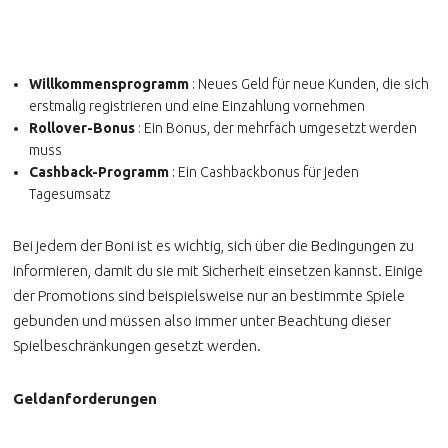
Willkommensprogramm
: Neues Geld für neue Kunden, die sich
erstmalig registrieren und eine Einzahlung vornehmen
Rollover-Bonus
: Ein Bonus, der mehrfach umgesetzt werden
muss
Cashback-Programm
: Ein Cashbackbonus für jeden
Tagesumsatz
Bei jedem der Boni ist es wichtig, sich über die Bedingungen zu
informieren, damit du sie mit Sicherheit einsetzen kannst. Einige
der Promotions sind beispielsweise nur an bestimmte Spiele
gebunden und müssen also immer unter Beachtung dieser
Spielbeschränkungen gesetzt werden.
Geldanforderungen