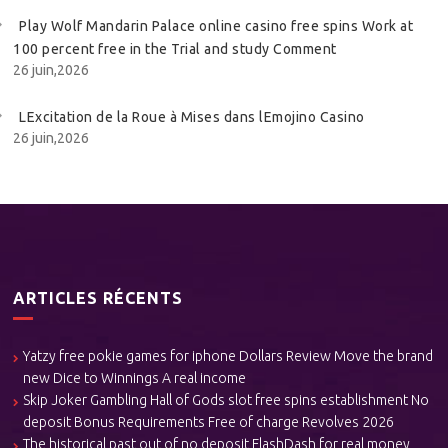
Play Wolf Mandarin Palace online casino free spins Work at
100 percent free in the Trial and study Comment
26 juin,2026
LExcitation de la Roue à Mises dans lEmojino Casino
26 juin,2026
ARTICLES RÉCENTS
Yatzy free pokie games for iphone Dollars Review Move the brand
new Dice to Winnings A real income
Skip Joker Gambling Hall of Gods slot free spins establishment No
deposit Bonus Requirements Free of charge Revolves 2026
The historical past out of no deposit FlashDash for real money