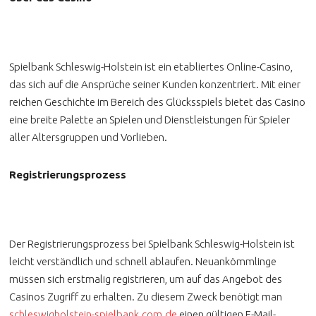
Spielbank Schleswig-Holstein ist ein etabliertes Online-Casino,
das sich auf die Ansprüche seiner Kunden konzentriert. Mit einer
reichen Geschichte im Bereich des Glücksspiels bietet das Casino
eine breite Palette an Spielen und Dienstleistungen für Spieler
aller Altersgruppen und Vorlieben.
Registrierungsprozess
Der Registrierungsprozess bei Spielbank Schleswig-Holstein ist
leicht verständlich und schnell ablaufen. Neuankömmlinge
müssen sich erstmalig registrieren, um auf das Angebot des
Casinos Zugriff zu erhalten. Zu diesem Zweck benötigt man
schleswigholstein-spielbank.com.de
einen gültigen E-Mail-