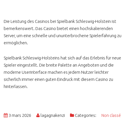
Die Leistung des Casinos bei Spielbank Schleswig-Holstein ist
bemerkenswert. Das Casino bietet einen hochskalierenden
Server, um eine schnelle und ununterbrochene Spielerfahrung zu
ermöglichen.
Spielbank Schleswig-Holsteins hat sich auf das Erlebnis für neue
Spieler eingestellt. Die breite Palette an Angeboten und die
moderne Userinterface machen es jedem Nutzer leichter
sicherlich immer einen guten Eindruck mit diesem Casino zu
hinterlassen.
3 mars 2026
lagagnakenzi
Categories:
Non classé