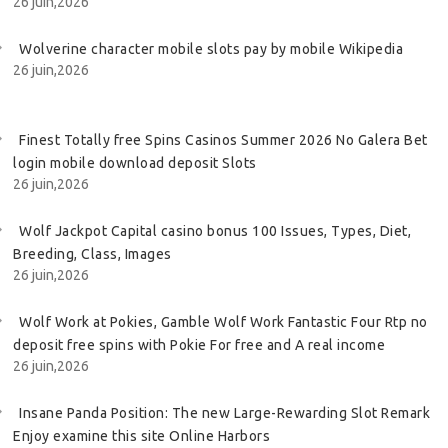
26 juin,2026
Wolverine character mobile slots pay by mobile Wikipedia
26 juin,2026
Finest Totally free Spins Casinos Summer 2026 No Galera Bet
login mobile download deposit Slots
26 juin,2026
Wolf Jackpot Capital casino bonus 100 Issues, Types, Diet,
Breeding, Class, Images
26 juin,2026
Wolf Work at Pokies, Gamble Wolf Work Fantastic Four Rtp no
deposit free spins with Pokie For free and A real income
26 juin,2026
Insane Panda Position: The new Large-Rewarding Slot Remark
Enjoy examine this site Online Harbors