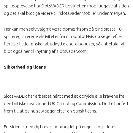
spilleoplevelse har SlotsVADER udviklet en mobiludgave af siden
og det skal blot gå videre til "slotsvader Mobile" under menyen.
Her kan man selv valgfrit være opmærksom på dine sidste 10
spilleregistrerede aktiviteter fra din konto! Hvis du søger efter
flere spil eller ønsker at udnytte andre bonuser, så anbefaler vi
blot også her tilknytning af slotsvader.com!
Sikkerhed og licens
SlotsVADER har arbejdet hårdt med at opfylde alle kravene fra
den britiske myndighed UK Gambling Commission. Dette har ført
frem til, at de nu selv søger efter en dansk licens.
Forsiden er nemlig blevet udarbejdet på engelsk og i deres