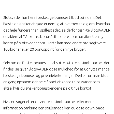
Slotsvader har flere forskellige bonuser tilbud på siden. Det
første de ønsker at gøre er nemlig at overbevise dig om, hvordan
det hele fungerer her i spillestedet, så derfor tænkte SlotsVADER
udviklere af "Velkomstbonus" til spillere som har åbnet en ny
konto på slotsvader.com. Dette kan med andre ord sagt være
100 kroner eller 20 bonuspoint for den nye bruger.
Selv om de fleste mennesker vil spille på alle casinobrancher der
findes, så giver SlotsVADER også mulighed for at udnytte mange
forskellige bonuser og præmiebelønninger. Derfor har man blot
en gang igennem det hele åbnet et konto i slotsvader.com –
altså, hvis du ønsker bonuspengene på dit nye konto!
Hvis du søger efter de andre casinobrancher eller mere
information omkring den spillemåde kan du også downloade