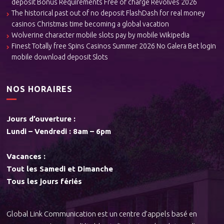
deposit Bonus Requirements Free of charge Revolves 2026
The historical past out of no deposit FlashDash for real money
casinos Christmas time becoming a global vacation
Wolverine character mobile slots pay by mobile Wikipedia
Finest Totally free Spins Casinos Summer 2026 No Galera Bet login
mobile download deposit Slots
NOS HORAIRES
Jours d’ouverture :
Lundi – Vendredi : 8am – 6pm
Vacances :
Tout les Samedi et Dimanche
Tous les jours fériés
Global Link Communication est un centre d’appels basé en