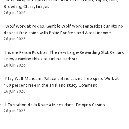
Wolf Jackpot Capital casino bonus 100 Issues, Types, Diet,
Breeding, Class, Images
26 juin,2026
Wolf Work at Pokies, Gamble Wolf Work Fantastic Four Rtp no
deposit free spins with Pokie For free and A real income
26 juin,2026
Insane Panda Position: The new Large-Rewarding Slot Remark
Enjoy examine this site Online Harbors
26 juin,2026
Play Wolf Mandarin Palace online casino free spins Work at
100 percent free in the Trial and study Comment
26 juin,2026
LExcitation de la Roue à Mises dans lEmojino Casino
26 juin,2026