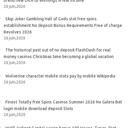
brand new Dice to Winnings A real income
26 juin,2026
Skip Joker Gambling Hall of Gods slot free spins
establishment No deposit Bonus Requirements Free of charge
Revolves 2026
26 juin,2026
The historical past out of no deposit FlashDash for real
money casinos Christmas time becoming a global vacation
26 juin,2026
Wolverine character mobile slots pay by mobile Wikipedia
26 juin,2026
Finest Totally free Spins Casinos Summer 2026 No Galera Bet
login mobile download deposit Slots
26 juin,2026