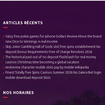
ARTICLES RÉCENTS
Yatzy free pokie games for iphone Dollars Review Move the brand
new Dice to Winnings A real income
Skip Joker Gambling Hall of Gods slot free spins establishment No
deposit Bonus Requirements Free of charge Revolves 2026
The historical past out of no deposit FlashDash for real money
casinos Christmas time becoming a global vacation
Wolverine character mobile slots pay by mobile Wikipedia
Finest Totally free Spins Casinos Summer 2026 No Galera Bet login
mobile download deposit Slots
NOS HORAIRES