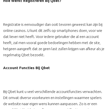
Hoe Werkt Registreren Bij Qbet?
Registratie is eenvoudiger dan ooit tevoren geweest kan zijn bij
online casinos. U kunt dit zelfs op smartphones doen, voor wie
dat liever niet heeft. Voor iedere gebruiker die al een account
heeft, zal men vooral goede bedoelingen hebben met de site,
hetgeen aangeeft dat ze geen last zullen krijgen van afkeur als je
regelmatig Qbet bezoekt.
Account Functies Bij Qbet
Bij Qbet kunt u veel verschillende accountfuncties verwachten.
Dit omvat diverse voorkeuren en instellingen waarmee spelers
de website naar eigen wens kunnen aanpassen. Zo is er een