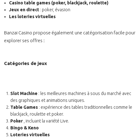
Casino table games (poker, blackjack, roulette)
Jeux en direct
: poker, évasion
Les loteries virtuelles
Banzai Casino propose également une catégorisation facile pour
explorer ses offres :
Catégories de jeux
Slot Machine
: les meilleures machines à sous du marché avec
des graphiques et animations uniques.
Table Games
: expérience des tables traditionnelles comme le
blackjack, roulette et poker.
Poker
, incluant la variété Live.
Bingo & Keno
Loteries virtuelles