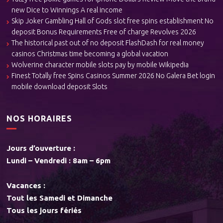
new Dice to Winnings A real income
Skip Joker Gambling Hall of Gods slot free spins establishment No
deposit Bonus Requirements Free of charge Revolves 2026
The historical past out of no deposit FlashDash for real money
casinos Christmas time becoming a global vacation
Wolverine character mobile slots pay by mobile Wikipedia
Finest Totally free Spins Casinos Summer 2026 No Galera Bet login
mobile download deposit Slots
NOS HORAIRES
Jours d’ouverture :
Lundi – Vendredi : 8am – 6pm
Vacances :
Tout les Samedi et Dimanche
Tous les jours fériés