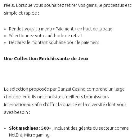
réels. Lorsque vous souhaitez retirer vos gains, le processus est
simple et rapide :
Rendez-vous au menu « Paiement » en haut de la page
Sélectionnez votre méthode de retrait
Déclarez le montant souhaité pour le paiement
Une Collection Enrichissante de Jeux
La sélection proposée par Banzai Casino comprend un large
choix de jeux. Ils ont choisi les meilleurs fournisseurs
internationaux afin d’offrir la qualité et la diversité dont vous
avez besoin :
Slot machines : 500+
, incluant des géants du secteur comme
NetEnt, Microgaming.