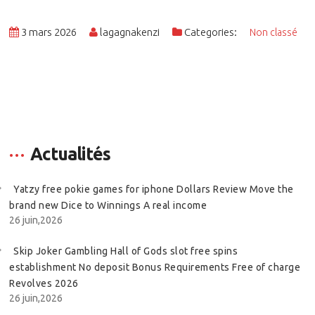
3 mars 2026
lagagnakenzi
Categories:
Non classé
Actualités
Yatzy free pokie games for iphone Dollars Review Move the
brand new Dice to Winnings A real income
26 juin,2026
Skip Joker Gambling Hall of Gods slot free spins
establishment No deposit Bonus Requirements Free of charge
Revolves 2026
26 juin,2026