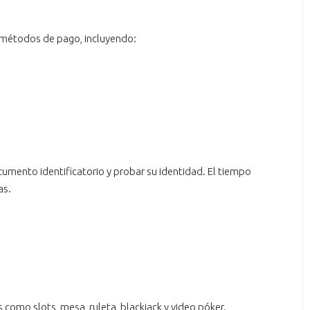
e métodos de pago, incluyendo:
cumento identificatorio y probar su identidad. El tiempo
as.
como slots, mesa, ruleta, blackjack y video póker.