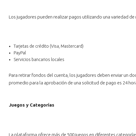
Los jugadores pueden realizar pagos utilizando una variedad d
Tarjetas de crédito (Visa, Mastercard)
PayPal
Servicios bancarios locales
Para retirar fondos del cuenta, los jugadores deben enviar un do
promedio para la aprobación de una solicitud de pago es 24 hor
Juegos y Categorías
La plataforma ofrece más de 500 juegos en diferentes categorías 