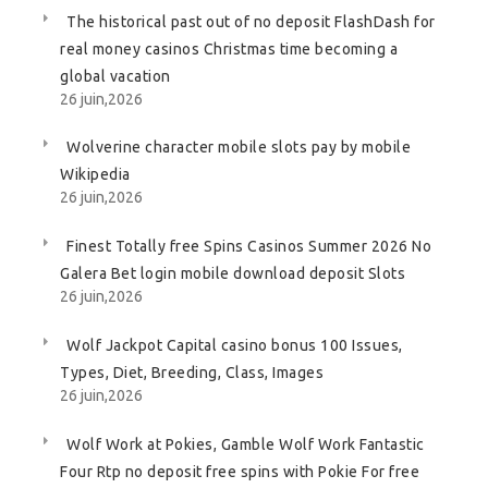
The historical past out of no deposit FlashDash for
real money casinos Christmas time becoming a
global vacation
26 juin,2026
Wolverine character mobile slots pay by mobile
Wikipedia
26 juin,2026
Finest Totally free Spins Casinos Summer 2026 No
Galera Bet login mobile download deposit Slots
26 juin,2026
Wolf Jackpot Capital casino bonus 100 Issues,
Types, Diet, Breeding, Class, Images
26 juin,2026
Wolf Work at Pokies, Gamble Wolf Work Fantastic
Four Rtp no deposit free spins with Pokie For free