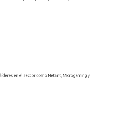
líderes en el sector como NetEnt, Microgaming y