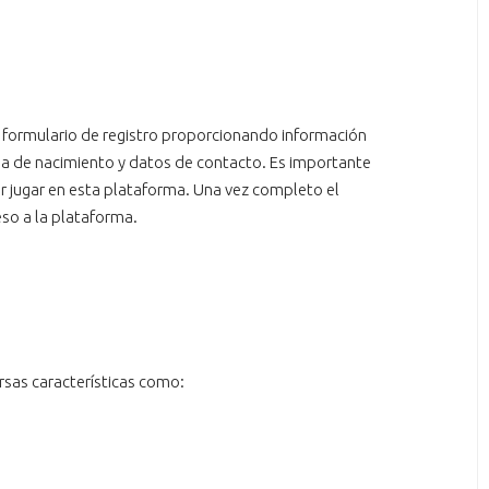
 formulario de registro proporcionando información
ha de nacimiento y datos de contacto. Es importante
r jugar en esta plataforma. Una vez completo el
eso a la plataforma.
rsas características como: