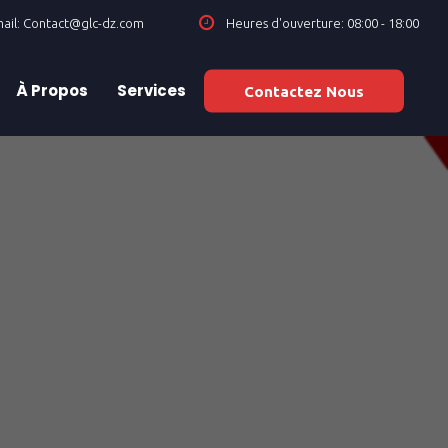
ail: Contact@glc-dz.com
Heures d'ouverture: 08:00 - 18:00
À Propos
Services
Contactez Nous