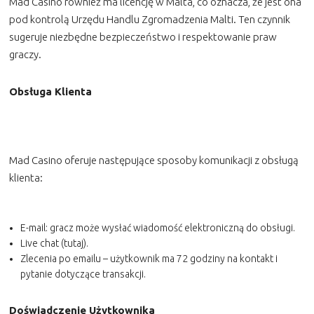
Mad Casino również ma licencję w Malta, co oznacza, że jest ona
pod kontrolą Urzędu Handlu Zgromadzenia Malti. Ten czynnik
sugeruje niezbędne bezpieczeństwo i respektowanie praw
graczy.
Obsługa Klienta
Mad Casino oferuje następujące sposoby komunikacji z obsługą
klienta:
E-mail: gracz może wysłać wiadomość elektroniczną do obsługi.
Live chat (tutaj).
Zlecenia po emailu – użytkownik ma 72 godziny na kontakt i
pytanie dotyczące transakcji.
Doświadczenie Użytkownika