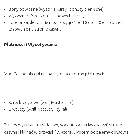
Bony powitalne (wysokie kursy i bonusy pieniężne)
Wyzwanie "Przezycia" dla nowych graczy
Loteria: każdego dnia można wygrać od 10 do 100 euro przez
losowanie na stronie kasyna.
Płatności i Wycofywania
Mad Casino akceptuje następujące formy płatności:
Karty kredytowe (Visa, Mastercard)
E-wallety (Skrill, Neteller, PayPal)
Proces wycofania jest łatwy; wystarczy kiedyś znaleźć stronę
kasyna i kliknąć w przycisk "Wycofał". Potem podajemy dowolne