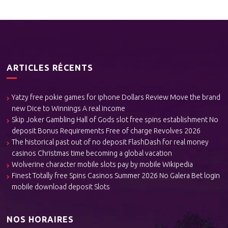
ARTICLES RÉCENTS
Yatzy free pokie games for iphone Dollars Review Move the brand
new Dice to Winnings A real income
Skip Joker Gambling Hall of Gods slot free spins establishment No
deposit Bonus Requirements Free of charge Revolves 2026
The historical past out of no deposit FlashDash for real money
casinos Christmas time becoming a global vacation
Wolverine character mobile slots pay by mobile Wikipedia
Finest Totally free Spins Casinos Summer 2026 No Galera Bet login
mobile download deposit Slots
NOS HORAIRES