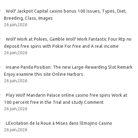
Wolf Jackpot Capital casino bonus 100 Issues, Types, Diet,
Breeding, Class, Images
26 juin,2026
Wolf Work at Pokies, Gamble Wolf Work Fantastic Four Rtp no
deposit free spins with Pokie For free and A real income
26 juin,2026
Insane Panda Position: The new Large-Rewarding Slot Remark
Enjoy examine this site Online Harbors
26 juin,2026
Play Wolf Mandarin Palace online casino free spins Work at
100 percent free in the Trial and study Comment
26 juin,2026
LExcitation de la Roue à Mises dans lEmojino Casino
26 juin,2026