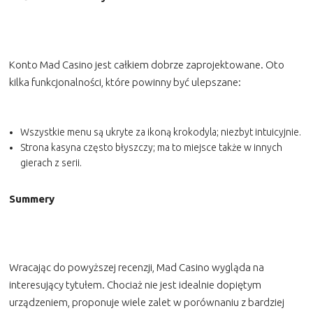
Konto Mad Casino jest całkiem dobrze zaprojektowane. Oto
kilka funkcjonalności, które powinny być ulepszane:
Wszystkie menu są ukryte za ikoną krokodyla; niezbyt intuicyjnie.
Strona kasyna często błyszczy; ma to miejsce także w innych
gierach z serii.
Summery
Wracając do powyższej recenzji, Mad Casino wygląda na
interesujący tytułem. Chociaż nie jest idealnie dopiętym
urządzeniem, proponuje wiele zalet w porównaniu z bardziej