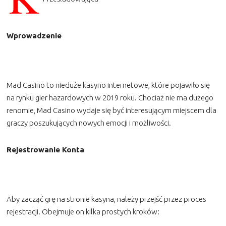
Wprowadzenie
Mad Casino to nieduże kasyno internetowe, które pojawiło się
na rynku gier hazardowych w 2019 roku. Chociaż nie ma dużego
renomie, Mad Casino wydaje się być interesującym miejscem dla
graczy poszukujących nowych emocji i możliwości.
Rejestrowanie Konta
Aby zacząć grę na stronie kasyna, należy przejść przez proces
rejestracji. Obejmuje on kilka prostych kroków: