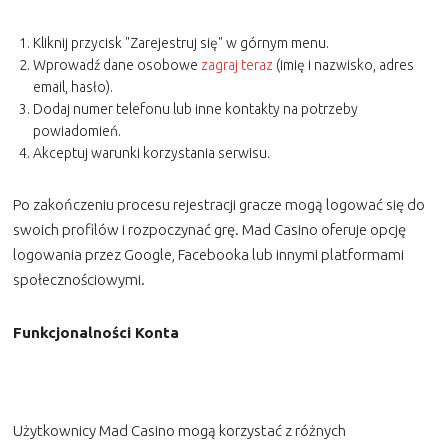
Kliknij przycisk "Zarejestruj się" w górnym menu.
Wprowadź dane osobowe
zagraj teraz
(imię i nazwisko, adres
email, hasło).
Dodaj numer telefonu lub inne kontakty na potrzeby
powiadomień.
Akceptuj warunki korzystania serwisu.
Po zakończeniu procesu rejestracji gracze mogą logować się do
swoich profilów i rozpoczynać grę. Mad Casino oferuje opcję
logowania przez Google, Facebooka lub innymi platformami
społecznościowymi.
Funkcjonalności Konta
Użytkownicy Mad Casino mogą korzystać z różnych