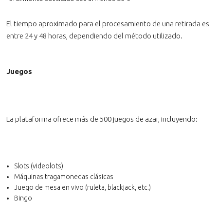
El tiempo aproximado para el procesamiento de una retirada es
entre 24 y 48 horas, dependiendo del método utilizado.
Juegos
La plataforma ofrece más de 500 juegos de azar, incluyendo:
Slots (videolots)
Máquinas tragamonedas clásicas
Juego de mesa en vivo (ruleta, blackjack, etc.)
Bingo