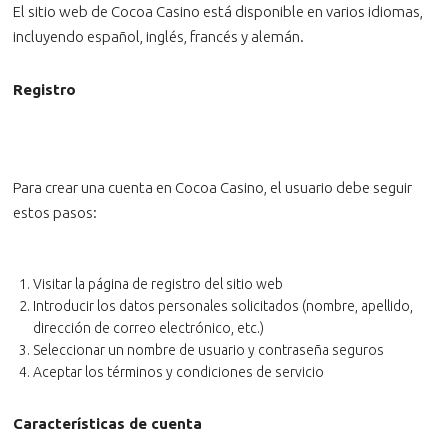
El sitio web de Cocoa Casino está disponible en varios idiomas,
incluyendo español, inglés, francés y alemán.
Registro
Para crear una cuenta en Cocoa Casino, el usuario debe seguir
estos pasos:
Visitar la página de registro del sitio web
Introducir los datos personales solicitados (nombre, apellido,
dirección de correo electrónico, etc.)
Seleccionar un nombre de usuario y contraseña seguros
Aceptar los términos y condiciones de servicio
Características de cuenta