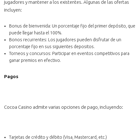
jugadores y mantener a los existentes. Algunas de las ofertas
incluyen:
Bonus de bienvenida: Un porcentaje fijo del primer depósito, que
puede llegar hasta el 100%.
Bonos recurrentes: Los jugadores pueden disfrutar de un
porcentaje fijo en sus siguientes depositos.
Torneos y concursos: Participar en eventos competitivos para
ganar premios en efectivo.
Pagos
Cocoa Casino admite varias opciones de pago, incluyendo:
Tarjetas de crédito y débito (Visa, Mastercard, etc.)