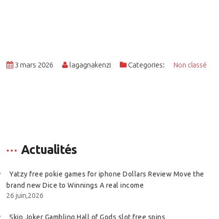
3 mars 2026
lagagnakenzi
Categories:
Non classé
Actualités
Yatzy free pokie games for iphone Dollars Review Move the
brand new Dice to Winnings A real income
26 juin,2026
Skip Joker Gambling Hall of Gods slot free spins