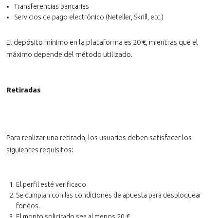
Transferencias bancarias
Servicios de pago electrónico (Neteller, Skrill, etc.)
El depósito mínimo en la plataforma es 20 €, mientras que el
máximo depende del método utilizado.
Retiradas
Para realizar una retirada, los usuarios deben satisfacer los
siguientes requisitos:
El perfil esté verificado
Se cumplan con las condiciones de apuesta para desbloquear
fondos.
El monto solicitado sea al menos 20 €