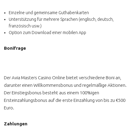
Einzelne und gemeinsame Guthabenkarten
Unterstützung für mehrere Sprachen (englisch, deutsch,
französisch usw.)
Option zum Download einer mobilen App
Bonifrage
Der Avia Masters Casino Online bietet verschiedene Boni an,
darunter einen Willkommensbonus und regelmäßige Aktionen.
Der Einstiegsbonus besteht aus einem 100%igen
Ersteinzahlungsbonus auf die erste Einzahlung von bis zu €500
Euro.
Zahlungen