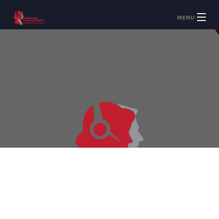
MENU
Accueil
À Propos
Services