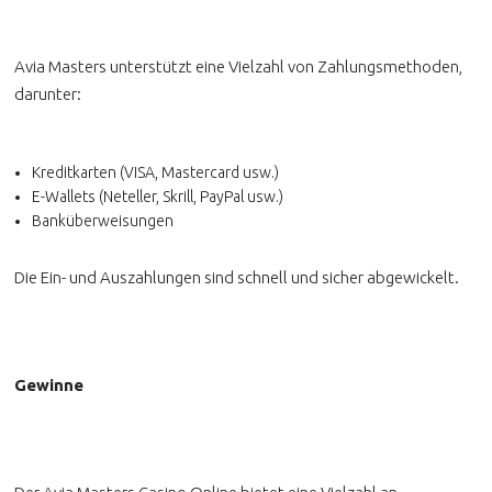
Avia Masters unterstützt eine Vielzahl von Zahlungsmethoden,
darunter:
Kreditkarten (VISA, Mastercard usw.)
E-Wallets (Neteller, Skrill, PayPal usw.)
Banküberweisungen
Die Ein- und Auszahlungen sind schnell und sicher abgewickelt.
Gewinne