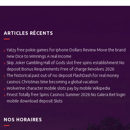
ARTICLES RÉCENTS
Yatzy free pokie games for iphone Dollars Review Move the brand
new Dice to Winnings A real income
Skip Joker Gambling Hall of Gods slot free spins establishment No
deposit Bonus Requirements Free of charge Revolves 2026
The historical past out of no deposit FlashDash for real money
casinos Christmas time becoming a global vacation
Wolverine character mobile slots pay by mobile Wikipedia
Finest Totally free Spins Casinos Summer 2026 No Galera Bet login
mobile download deposit Slots
NOS HORAIRES