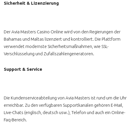
Sicherheit & Lizenzierung
Der Avia Masters Casino Online wird von den Regierungen der
Bahamas und Maltas lizenziert und kontrolliert. Die Plattform
verwendet modernste Sicherheitsmaßnahmen, wie SSL-
Verschlüsselung und Zufallszahlengeneratoren.
Support & Service
Die Kundenserviceabteilung von Avia Masters ist rund um die Uhr
erreichbar. Zu den verfügbaren Supportkanälen gehören E-Mail,
Live-Chats (englisch, deutsch usw.), Telefon und auch ein Online-
Faq-Bereich.