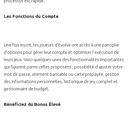
processus est rapide.
Les Fonctions du Compte
Une fois inscrit, les joueurs d'Evolve ont accès à une panoplie
d'options pour gérer leur compte et optimiser l'exécution de
leurs jeux. Voici quelques-unes des fonctionnalités importantes
qui figurent parmi celles proposées : possibilité d’ajuster votre
mot de passe, virement bancable ou carte prépayée, gestion
des informations personnelles, historique de jeu complet et
gestionnaire de budget.
Bénéficiez du Bonus Élevé