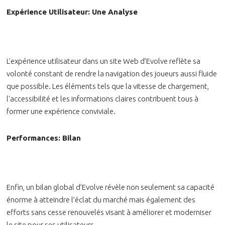
Expérience Utilisateur: Une Analyse
L’expérience utilisateur dans un site Web d’Evolve reflète sa
volonté constant de rendre la navigation des joueurs aussi fluide
que possible. Les éléments tels que la vitesse de chargement,
l'accessibilité et les informations claires contribuent tous à
former une expérience conviviale.
Performances: Bilan
Enfin, un bilan global d’Evolve révèle non seulement sa capacité
énorme à atteindre l’éclat du marché mais également des
efforts sans cesse renouvelés visant à améliorer et moderniser
le site pour ses utilisateurs.