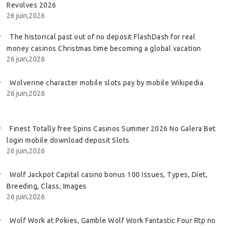
Revolves 2026
26 juin,2026
The historical past out of no deposit FlashDash for real
money casinos Christmas time becoming a global vacation
26 juin,2026
Wolverine character mobile slots pay by mobile Wikipedia
26 juin,2026
Finest Totally free Spins Casinos Summer 2026 No Galera Bet
login mobile download deposit Slots
26 juin,2026
Wolf Jackpot Capital casino bonus 100 Issues, Types, Diet,
Breeding, Class, Images
26 juin,2026
Wolf Work at Pokies, Gamble Wolf Work Fantastic Four Rtp no