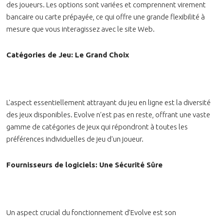
des joueurs. Les options sont variées et comprennent virement
bancaire ou carte prépayée, ce qui offre une grande flexibilité à
mesure que vous interagissez avec le site Web.
Catégories de Jeu: Le Grand Choix
L'aspect essentiellement attrayant du jeu en ligne est la diversité
des jeux disponibles. Evolve n’est pas en reste, offrant une vaste
gamme de catégories de jeux qui répondront à toutes les
préférences individuelles de jeu d'un joueur.
Fournisseurs de logiciels: Une Sécurité Sûre
Un aspect crucial du fonctionnement d’Evolve est son