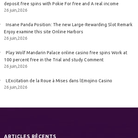
deposit free spins with Pokie For free and A real income
26 juin,2026
Insane Panda Position: The new Large-Rewarding Slot Remark
Enjoy examine this site Online Harbors
26 juin,2026
Play Wolf Mandarin Palace online casino free spins Work at
100 percent free in the Trial and study Comment
26 juin,2026
LExcitation de la Roue à Mises dans lEmojino Casino
26 juin,2026
ARTICLES RÉCENTS