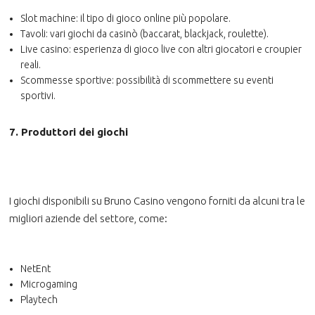
Slot machine: il tipo di gioco online più popolare.
Tavoli: vari giochi da casinò (baccarat, blackjack, roulette).
Live casino: esperienza di gioco live con altri giocatori e croupier
reali.
Scommesse sportive: possibilità di scommettere su eventi
sportivi.
7. Produttori dei giochi
I giochi disponibili su Bruno Casino vengono forniti da alcuni tra le
migliori aziende del settore, come:
NetEnt
Microgaming
Playtech