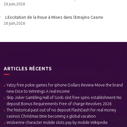
26 juin,2026
LExcitation de la Roue à Mises dans lEmojino Casino
26 juin,2026
ARTICLES RÉCENTS
Yatzy free pokie games for iphone Dollars Review Move the brand
new Dice to Winnings A real income
Skip Joker Gambling Hall of Gods slot free spins establishment No
deposit Bonus Requirements Free of charge Revolves 2026
The historical past out of no deposit FlashDash for real money
casinos Christmas time becoming a global vacation
Wolverine character mobile slots pay by mobile Wikipedia