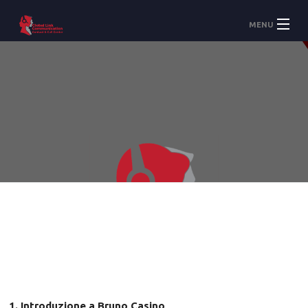
MENU
Accueil
À Propos
Services
1. Introduzione a Bruno Casino