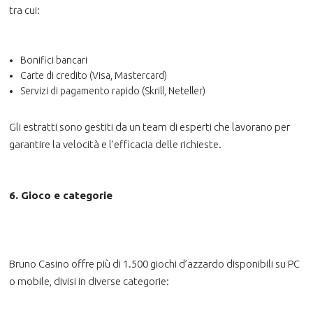
tra cui:
Bonifici bancari
Carte di credito (Visa, Mastercard)
Servizi di pagamento rapido (Skrill, Neteller)
Gli estratti sono gestiti da un team di esperti che lavorano per
garantire la velocità e l’efficacia delle richieste.
6. Gioco e categorie
Bruno Casino offre più di 1.500 giochi d’azzardo disponibili su PC
o mobile, divisi in diverse categorie: