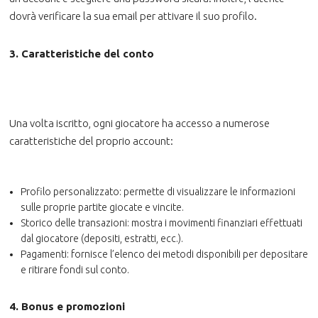
dovrà verificare la sua email per attivare il suo profilo.
3. Caratteristiche del conto
Una volta iscritto, ogni giocatore ha accesso a numerose
caratteristiche del proprio account:
Profilo personalizzato: permette di visualizzare le informazioni
sulle proprie partite giocate e vincite.
Storico delle transazioni: mostra i movimenti finanziari effettuati
dal giocatore (depositi, estratti, ecc.).
Pagamenti: fornisce l’elenco dei metodi disponibili per depositare
e ritirare fondi sul conto.
4. Bonus e promozioni