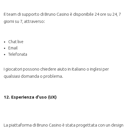
Il team di supporto di Bruno Casino è disponibile 24 ore su 24, 7
giorni su 7, attraverso:
Chat live
Email
Telefonata
I giocatori possono chiedere aiuto in italiano o inglesi per
qualsiasi domanda o problema.
12. Esperienza d’uso (UX)
La piattaforma di Bruno Casino è stata progettata con un design