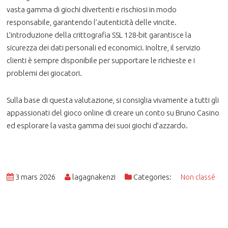
vasta gamma di giochi divertenti e rischiosi in modo
responsabile, garantendo l’autenticità delle vincite.
L’introduzione della crittografia SSL 128-bit garantisce la
sicurezza dei dati personali ed economici. Inoltre, il servizio
clienti è sempre disponibile per supportare le richieste e i
problemi dei giocatori.
Sulla base di questa valutazione, si consiglia vivamente a tutti gli
appassionati del gioco online di creare un conto su Bruno Casino
ed esplorare la vasta gamma dei suoi giochi d’azzardo.
3 mars 2026
lagagnakenzi
Categories:
Non classé