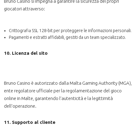
Bruno Casino si impegna a garantire la sicurezza dei propri
giocatori attraverso:
Crittografia SSL 128-bit per proteggere le informazioni personali.
Pagamenti e estratti affidabili, gestiti da un team specializzato.
10. Licenza del sito
Bruno Casino è autorizzato dalla Malta Gaming Authority (MGA),
ente regolatore ufficiale per la regolamentazione del gioco
online in Malte, garantendo l’autenticità e la legittimità
dell’operazione.
11. Supporto al cliente