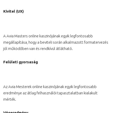
Kivitel (UX)
A Avia Masters online kaszinójának egyik legfontosabb
megállapítása, hogy a beviteli során alkalmazott formatervezés
jól működőben van és rendkívül átlátható.
Felületi gyorsaság
Az Avia Mesterek online kaszinójának egyik legfontosabb
eredménye az átlag felhasználói tapasztalatban kialakult
mérték.
Végeredmény