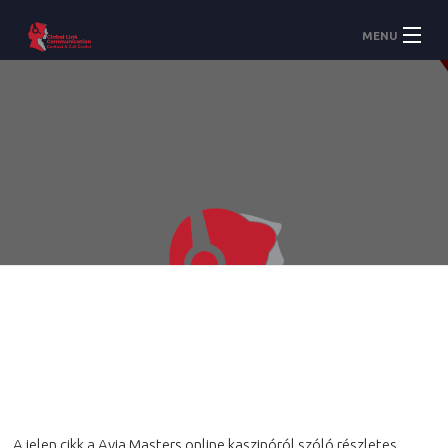
MENU
Accueil
À Propos
Services
A jelen cikk a Avia Masters online kaszinóról szóló részletes