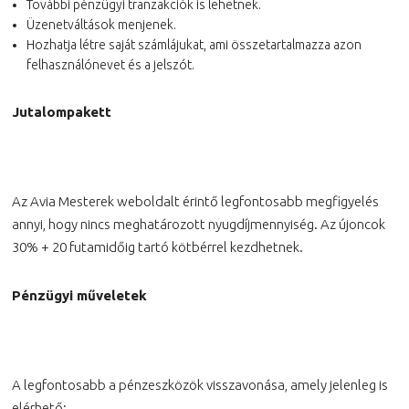
További pénzügyi tranzakciók is lehetnek.
Üzenetváltások menjenek.
Hozhatja létre saját számlájukat, ami összetartalmazza azon
felhasználónevet és a jelszót.
Jutalompakett
Az Avia Mesterek weboldalt érintő legfontosabb megfigyelés
annyi, hogy nincs meghatározott nyugdíjmennyiség. Az újoncok
30% + 20 futamidőig tartó kötbérrel kezdhetnek.
Pénzügyi műveletek
A legfontosabb a pénzeszközök visszavonása, amely jelenleg is
elérhető: