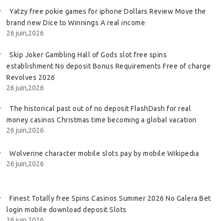
Yatzy free pokie games for iphone Dollars Review Move the
brand new Dice to Winnings A real income
26 juin,2026
Skip Joker Gambling Hall of Gods slot free spins
establishment No deposit Bonus Requirements Free of charge
Revolves 2026
26 juin,2026
The historical past out of no deposit FlashDash for real
money casinos Christmas time becoming a global vacation
26 juin,2026
Wolverine character mobile slots pay by mobile Wikipedia
26 juin,2026
Finest Totally free Spins Casinos Summer 2026 No Galera Bet
login mobile download deposit Slots
26 juin,2026