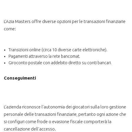
L’Azia Masters offre diverse opzioni per le transazioni finanziarie
come:
Transizioni online (circa 10 diverse carte elettroniche).
Pagamenti attraverso la rete bancomat.
Giroconto postale con addebito diretto su conti bancari.
Conseguimenti
L’azienda riconosce l’autonomia dei giocatori sulla loro gestione
personale delle transazioni finanziarie, pertanto ogni azione che
si configuri come frode o evasione fiscale comporterà la
cancellazione dell'accesso.