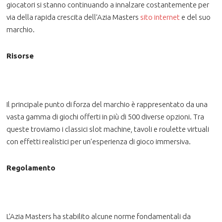
giocatori si stanno continuando a innalzare costantemente per
via della rapida crescita dell’Azia Masters
sito internet
e del suo
marchio.
Risorse
Il principale punto di forza del marchio è rappresentato da una
vasta gamma di giochi offerti in più di 500 diverse opzioni. Tra
queste troviamo i classici slot machine, tavoli e roulette virtuali
con effetti realistici per un’esperienza di gioco immersiva.
Regolamento
L’Azia Masters ha stabilito alcune norme fondamentali da