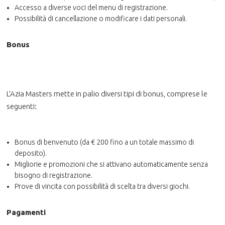
Accesso a diverse voci del menu di registrazione.
Possibilità di cancellazione o modificare i dati personali.
Bonus
L’Azia Masters mette in palio diversi tipi di bonus, comprese le
seguenti:
Bonus di benvenuto (da € 200 fino a un totale massimo di
deposito).
Migliorie e promozioni che si attivano automaticamente senza
bisogno di registrazione.
Prove di vincita con possibilità di scelta tra diversi giochi.
Pagamenti