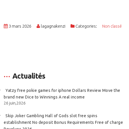
3 mars 2026
lagagnakenzi
Categories:
Non classé
Actualités
Yatzy free pokie games for iphone Dollars Review Move the
brand new Dice to Winnings A real income
26 juin,2026
Skip Joker Gambling Hall of Gods slot free spins
establishment No deposit Bonus Requirements Free of charge