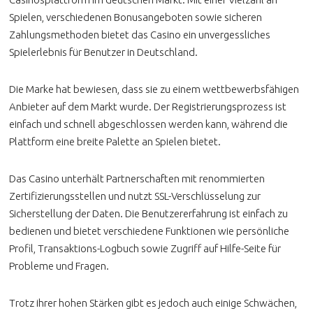
Spielen, verschiedenen Bonusangeboten sowie sicheren
Zahlungsmethoden bietet das Casino ein unvergessliches
Spielerlebnis für Benutzer in Deutschland.
Die Marke hat bewiesen, dass sie zu einem wettbewerbsfähigen
Anbieter auf dem Markt wurde. Der Registrierungsprozess ist
einfach und schnell abgeschlossen werden kann, während die
Plattform eine breite Palette an Spielen bietet.
Das Casino unterhält Partnerschaften mit renommierten
Zertifizierungsstellen und nutzt SSL-Verschlüsselung zur
Sicherstellung der Daten. Die Benutzererfahrung ist einfach zu
bedienen und bietet verschiedene Funktionen wie persönliche
Profil, Transaktions-Logbuch sowie Zugriff auf Hilfe-Seite für
Probleme und Fragen.
Trotz ihrer hohen Stärken gibt es jedoch auch einige Schwächen,