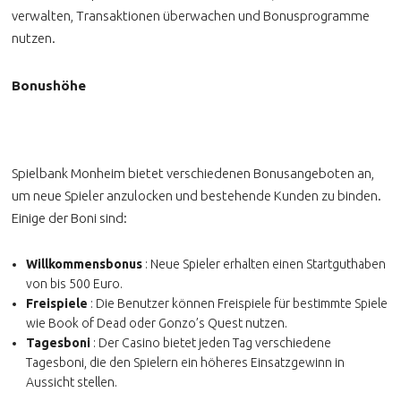
verwalten, Transaktionen überwachen und Bonusprogramme
nutzen.
Bonushöhe
Spielbank Monheim bietet verschiedenen Bonusangeboten an,
um neue Spieler anzulocken und bestehende Kunden zu binden.
Einige der Boni sind:
Willkommensbonus
: Neue Spieler erhalten einen Startguthaben
von bis 500 Euro.
Freispiele
: Die Benutzer können Freispiele für bestimmte Spiele
wie Book of Dead oder Gonzo’s Quest nutzen.
Tagesboni
: Der Casino bietet jeden Tag verschiedene
Tagesboni, die den Spielern ein höheres Einsatzgewinn in
Aussicht stellen.