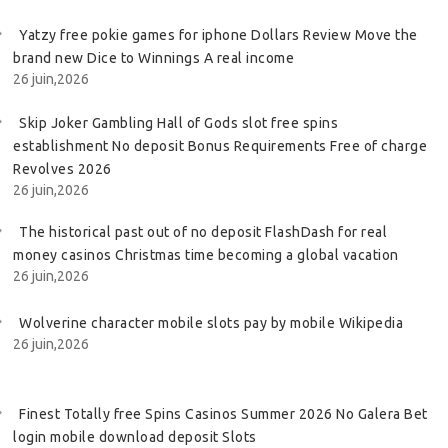
Yatzy free pokie games for iphone Dollars Review Move the
brand new Dice to Winnings A real income
26 juin,2026
Skip Joker Gambling Hall of Gods slot free spins
establishment No deposit Bonus Requirements Free of charge
Revolves 2026
26 juin,2026
The historical past out of no deposit FlashDash for real
money casinos Christmas time becoming a global vacation
26 juin,2026
Wolverine character mobile slots pay by mobile Wikipedia
26 juin,2026
Finest Totally free Spins Casinos Summer 2026 No Galera Bet
login mobile download deposit Slots