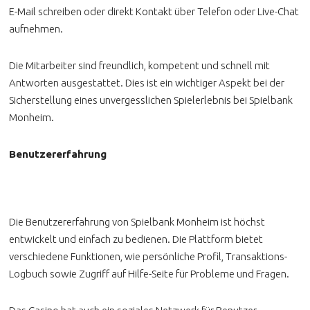
E-Mail schreiben oder direkt Kontakt über Telefon oder Live-Chat
aufnehmen.
Die Mitarbeiter sind freundlich, kompetent und schnell mit
Antworten ausgestattet. Dies ist ein wichtiger Aspekt bei der
Sicherstellung eines unvergesslichen Spielerlebnis bei Spielbank
Monheim.
Benutzererfahrung
Die Benutzererfahrung von Spielbank Monheim ist höchst
entwickelt und einfach zu bedienen. Die Plattform bietet
verschiedene Funktionen, wie persönliche Profil, Transaktions-
Logbuch sowie Zugriff auf Hilfe-Seite für Probleme und Fragen.