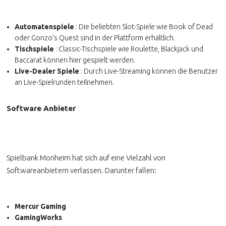
Automatenspiele
: Die beliebten Slot-Spiele wie Book of Dead
oder Gonzo’s Quest sind in der Plattform erhältlich.
Tischspiele
: Classic-Tischspiele wie Roulette, Blackjack und
Baccarat können hier gespielt werden.
Live-Dealer Spiele
: Durch Live-Streaming können die Benutzer
an Live-Spielrunden teilnehmen.
Software Anbieter
Spielbank Monheim hat sich auf eine Vielzahl von
Softwareanbietern verlassen. Darunter fallen:
Mercur Gaming
GamingWorks