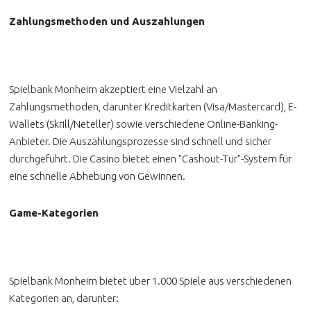
Zahlungsmethoden und Auszahlungen
Spielbank Monheim akzeptiert eine Vielzahl an
Zahlungsmethoden, darunter Kreditkarten (Visa/Mastercard), E-
Wallets (Skrill/Neteller) sowie verschiedene Online-Banking-
Anbieter. Die Auszahlungsprozesse sind schnell und sicher
durchgeführt. Die Casino bietet einen "Cashout-Tür"-System für
eine schnelle Abhebung von Gewinnen.
Game-Kategorien
Spielbank Monheim bietet über 1.000 Spiele aus verschiedenen
Kategorien an, darunter: