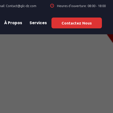
ail: Contact@glc-dz.com
Heures d'ouverture: 08:00 - 18:00
À Propos
Services
Contactez Nous