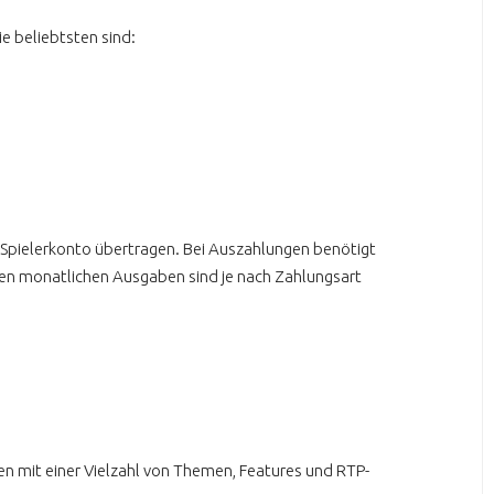
e beliebtsten sind:
as Spielerkonto übertragen. Bei Auszahlungen benötigt
en monatlichen Ausgaben sind je nach Zahlungsart
n mit einer Vielzahl von Themen, Features und RTP-