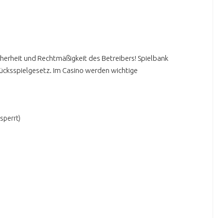
cherheit und Rechtmäßigkeit des Betreibers! Spielbank
Glücksspielgesetz. Im Casino werden wichtige
sperrt)