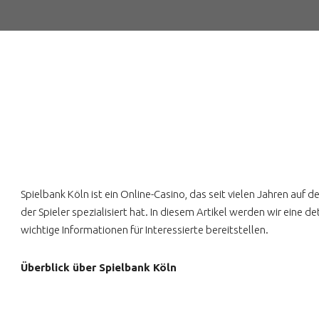
Spielbank Köln ist ein Online-Casino, das seit vielen Jahren auf 
der Spieler spezialisiert hat. In diesem Artikel werden wir eine 
wichtige Informationen für Interessierte bereitstellen.
Überblick über Spielbank Köln