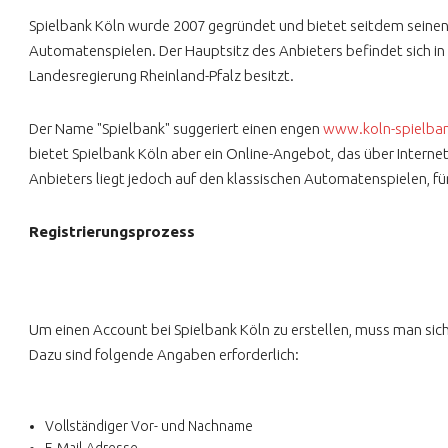
Spielbank Köln wurde 2007 gegründet und bietet seitdem seinen
Automatenspielen. Der Hauptsitz des Anbieters befindet sich in 
Landesregierung Rheinland-Pfalz besitzt.
Der Name "Spielbank" suggeriert einen engen
www.koln-spielba
bietet Spielbank Köln aber ein Online-Angebot, das über Internet
Anbieters liegt jedoch auf den klassischen Automatenspielen, für 
Registrierungsprozess
Um einen Account bei Spielbank Köln zu erstellen, muss man sic
Dazu sind folgende Angaben erforderlich:
Vollständiger Vor- und Nachname