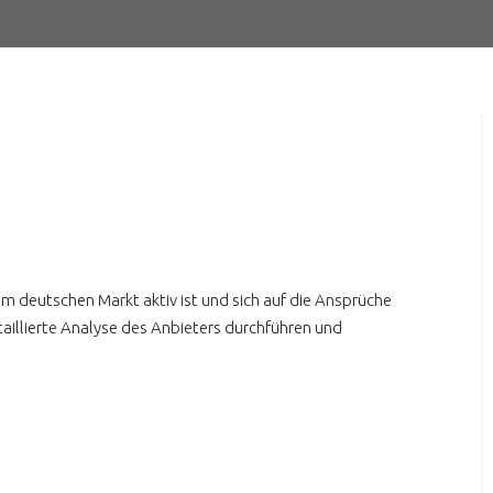
dem deutschen Markt aktiv ist und sich auf die Ansprüche
detaillierte Analyse des Anbieters durchführen und