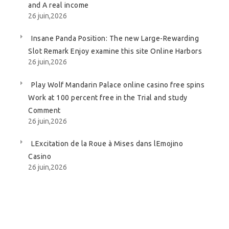
and A real income
26 juin,2026
Insane Panda Position: The new Large-Rewarding
Slot Remark Enjoy examine this site Online Harbors
26 juin,2026
Play Wolf Mandarin Palace online casino free spins
Work at 100 percent free in the Trial and study
Comment
26 juin,2026
LExcitation de la Roue à Mises dans lEmojino
Casino
26 juin,2026