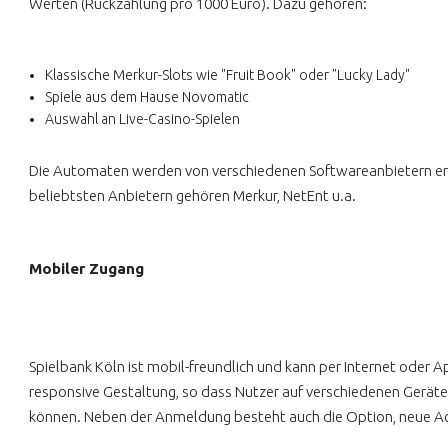
Werten (Rückzahlung pro 1000 Euro). Dazu gehören:
Klassische Merkur-Slots wie "Fruit Book" oder "Lucky Lady"
Spiele aus dem Hause Novomatic
Auswahl an Live-Casino-Spielen
Die Automaten werden von verschiedenen Softwareanbietern erst
beliebtsten Anbietern gehören Merkur, NetEnt u.a.
Mobiler Zugang
Spielbank Köln ist mobil-freundlich und kann per Internet oder 
responsive Gestaltung, so dass Nutzer auf verschiedenen Gerät
können. Neben der Anmeldung besteht auch die Option, neue Ac