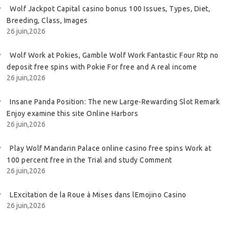
Wolf Jackpot Capital casino bonus 100 Issues, Types, Diet,
Breeding, Class, Images
26 juin,2026
Wolf Work at Pokies, Gamble Wolf Work Fantastic Four Rtp no
deposit free spins with Pokie For free and A real income
26 juin,2026
Insane Panda Position: The new Large-Rewarding Slot Remark
Enjoy examine this site Online Harbors
26 juin,2026
Play Wolf Mandarin Palace online casino free spins Work at
100 percent free in the Trial and study Comment
26 juin,2026
LExcitation de la Roue à Mises dans lEmojino Casino
26 juin,2026