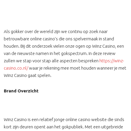
Als gokker over de wereld zijn we continu op zoek naar
betrouwbare online casino’s die ons spelvermaak in stand
houden. Bij dit onderzoek vielen onze ogen op Winz Casino, een
van de nieuwste namen in het gokspectrum. In deze review
zullen we stap voor stap alle aspecten bespreken
https://winz-
casino.co.nl/
waar je rekening mee moet houden wanneer je met
Winz Casino gaat spelen.
Brand Overzicht
Winz Casino is een relatief jonge online casino website die sinds
kort zijn deuren opent aan het gokpubliek. Met een uitgebreide