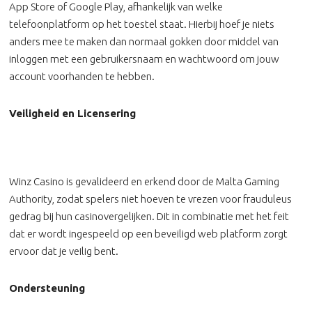
App Store of Google Play, afhankelijk van welke
telefoonplatform op het toestel staat. Hierbij hoef je niets
anders mee te maken dan normaal gokken door middel van
inloggen met een gebruikersnaam en wachtwoord om jouw
account voorhanden te hebben.
Veiligheid en Licensering
Winz Casino is gevalideerd en erkend door de Malta Gaming
Authority, zodat spelers niet hoeven te vrezen voor frauduleus
gedrag bij hun casinovergelijken. Dit in combinatie met het feit
dat er wordt ingespeeld op een beveiligd web platform zorgt
ervoor dat je veilig bent.
Ondersteuning