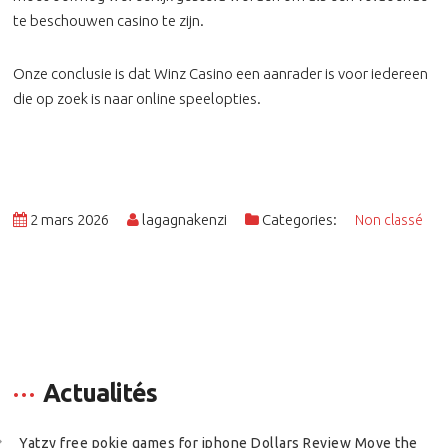
te beschouwen casino te zijn.
Onze conclusie is dat Winz Casino een aanrader is voor iedereen
die op zoek is naar online speelopties.
2 mars 2026
lagagnakenzi
Categories:
Non classé
Actualités
Yatzy free pokie games for iphone Dollars Review Move the