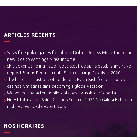
ARTICLES RÉCENTS
Yatzy free pokie games for iphone Dollars Review Move the brand
new Dice to Winnings A real income
Skip Joker Gambling Hall of Gods slot free spins establishment No
deposit Bonus Requirements Free of charge Revolves 2026
The historical past out of no deposit FlashDash for real money
casinos Christmas time becoming a global vacation
Wolverine character mobile slots pay by mobile Wikipedia
Finest Totally free Spins Casinos Summer 2026 No Galera Bet login
mobile download deposit Slots
NOS HORAIRES