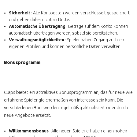
Sicherheit
: Alle Kontodaten werden verschlüsselt gespeichert
und gehen daher nicht an Dritte.
Automatische Übertragung
: Beträge auf dem Konto können
automatisch übertragen werden, sobald sie bereitstehen.
Verwaltungsmöglichkeiten
: Spieler haben Zugang zu ihren
eigenen Profilen und können persönliche Daten verwalten.
Bonusprogramm
Claps bietet ein attraktives Bonusprogramm an, das für neue wie
erfahrene Spieler gleichermaßen von Interesse sein kann. Die
verschiedenen Boni werden regelmäßig aktualisiert oder durch
neue Angebote ersetzt.
Willkommensbonus
: Alle neuen Spieler erhalten einen hohen