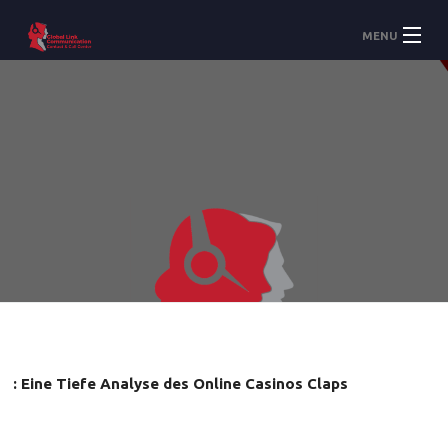
MENU
Accueil
À Propos
Services
: Eine Tiefe Analyse des Online Casinos Claps