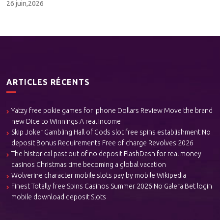
26 juin,2026
ARTICLES RÉCENTS
Yatzy free pokie games for iphone Dollars Review Move the brand
new Dice to Winnings A real income
Skip Joker Gambling Hall of Gods slot free spins establishment No
deposit Bonus Requirements Free of charge Revolves 2026
The historical past out of no deposit FlashDash for real money
casinos Christmas time becoming a global vacation
Wolverine character mobile slots pay by mobile Wikipedia
Finest Totally free Spins Casinos Summer 2026 No Galera Bet login
mobile download deposit Slots