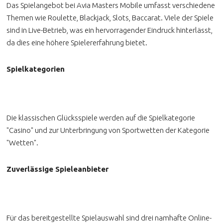
Das Spielangebot bei Avia Masters Mobile umfasst verschiedene
Themen wie Roulette, Blackjack, Slots, Baccarat. Viele der Spiele
sind in Live-Betrieb, was ein hervorragender Eindruck hinterlässt,
da dies eine höhere Spielererfahrung bietet.
Spielkategorien
Die klassischen Glücksspiele werden auf die Spielkategorie
"Casino" und zur Unterbringung von Sportwetten der Kategorie
"Wetten".
Zuverlässige Spieleanbieter
Für das bereitgestellte Spielauswahl sind drei namhafte Online-