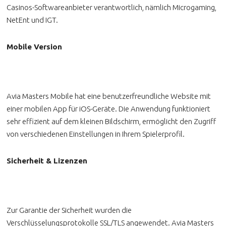
Casinos-Softwareanbieter verantwortlich, nämlich Microgaming,
NetEnt und IGT.
Mobile Version
Avia Masters Mobile hat eine benutzerfreundliche Website mit
einer mobilen App für iOS-Geräte. Die Anwendung funktioniert
sehr effizient auf dem kleinen Bildschirm, ermöglicht den Zugriff
von verschiedenen Einstellungen in Ihrem Spielerprofil.
Sicherheit & Lizenzen
Zur Garantie der Sicherheit wurden die
Verschlüsselungsprotokolle SSL/TLS angewendet. Avia Masters