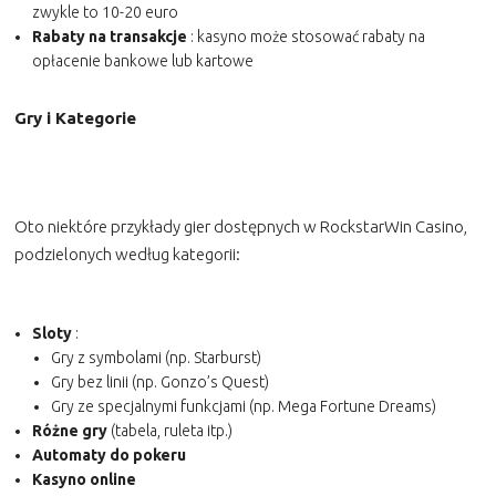
zwykle to 10-20 euro
Rabaty na transakcje
: kasyno może stosować rabaty na
opłacenie bankowe lub kartowe
Gry i Kategorie
Oto niektóre przykłady gier dostępnych w RockstarWin Casino,
podzielonych według kategorii:
Sloty
:
Gry z symbolami (np. Starburst)
Gry bez linii (np. Gonzo’s Quest)
Gry ze specjalnymi funkcjami (np. Mega Fortune Dreams)
Różne gry
(tabela, ruleta itp.)
Automaty do pokeru
Kasyno online