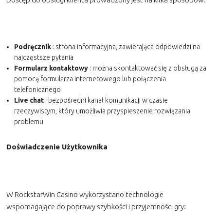
Podręcznik
: strona informacyjna, zawierająca odpowiedzi na
najczęstsze pytania
Formularz kontaktowy
: można skontaktować się z obsługą za
pomocą formularza internetowego lub połączenia
telefonicznego
Live chat
: bezpośredni kanał komunikacji w czasie
rzeczywistym, który umożliwia przyspieszenie rozwiązania
problemu
Doświadczenie Użytkownika
W RockstarWin Casino wykorzystano technologie
wspomagające do poprawy szybkości i przyjemności gry: