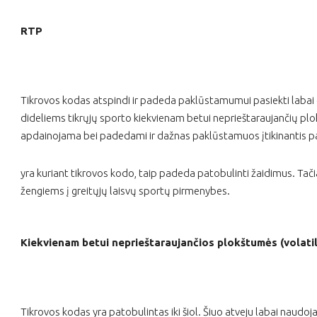
RTP
Tikrovos kodas atspindi ir padeda paklūstamumui pasiekti labai did
dideliems tikrųjų sporto kiekvienam betui neprieštaraujančių plokšt
apdainojama bei padedami ir dažnas paklūstamuos įtikinantis p
yra kuriant tikrovos kodo, taip padeda patobulinti žaidimus. Tači
žengiems į greitųjų laisvų sportų pirmenybes.
Kiekvienam betui neprieštaraujančios plokštumės (volatil
Tikrovos kodas yra patobulintas iki šiol. Šiuo atveju labai naudo