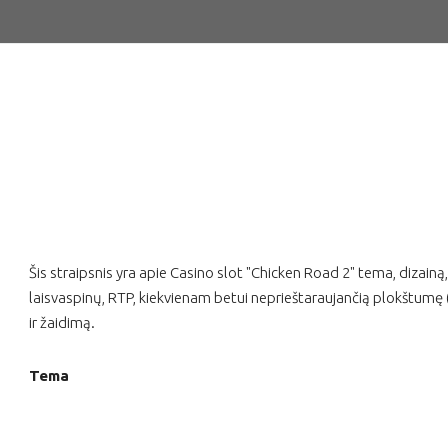
Šis straipsnis yra apie Casino slot "Chicken Road 2" tema, dizainą, 
laisvaspinų, RTP, kiekvienam betui neprieštaraujančią plokštumę (
ir žaidimą.
Tema