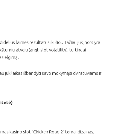
elius laimės rezultatus iki šiol. Tačiau juk, nors yra
umių atveju (angl. slot volatility), turtingai
asielgimą.
au juk laikas išbandyti savo mokymąsi dviratuviams ir
itetė)
jamas kasino slot "Chicken Road 2" tema, dizainas,