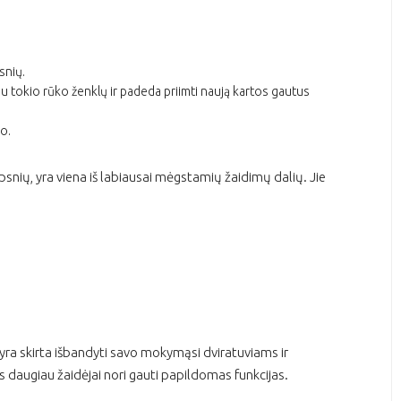
snių.
iau tokio rūko ženklų ir padeda priimti naują kartos gautus
o.
psnių, yra viena iš labiausai mėgstamių žaidimų dalių. Jie
a skirta išbandyti savo mokymąsi dviratuviams ir
s daugiau žaidėjai nori gauti papildomas funkcijas.