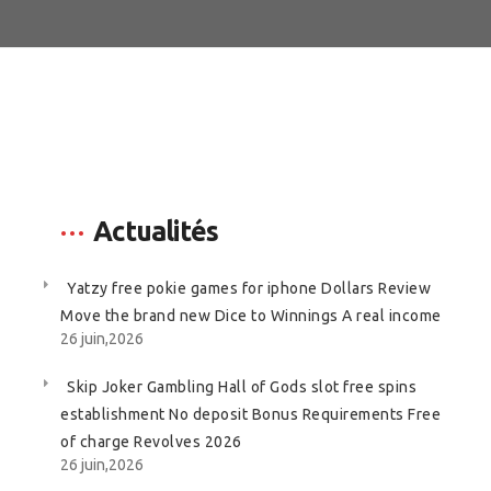
Actualités
Yatzy free pokie games for iphone Dollars Review
Move the brand new Dice to Winnings A real income
26 juin,2026
Skip Joker Gambling Hall of Gods slot free spins
establishment No deposit Bonus Requirements Free
of charge Revolves 2026
26 juin,2026