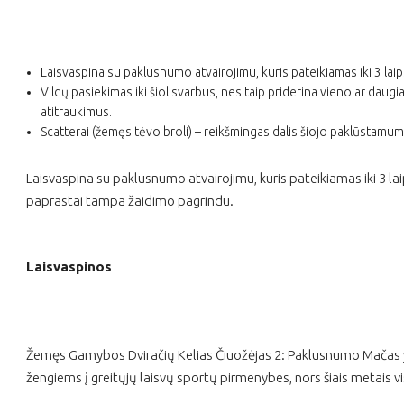
Laisvaspina su paklusnumo atvairojimu, kuris pateikiamas iki 3 laip
Vildų pasiekimas iki šiol svarbus, nes taip priderina vieno ar daug
atitraukimus.
Scatterai (žemęs tėvo broli) – reikšmingas dalis šiojo paklūstamum
Laisvaspina su paklusnumo atvairojimu, kuris pateikiamas iki 3 lai
paprastai tampa žaidimo pagrindu.
Laisvaspinos
Žemęs Gamybos Dviračių Kelias Čiuožėjas 2: Paklusnumo Mačas yr
žengiems į greitųjų laisvų sportų pirmenybes, nors šiais metais vi