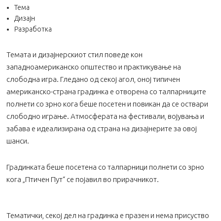
Тема
Дизајн
Разработка
Темата и дизајнерскиот стил поведе кон
западноамериканско општество и практикување на
слободна игра. Гледано од секој агол, оној типичен
американско-страна градинка е отворена со талпарниците
полнети со зрно кога беше посетен и повикан да се оствари
слободно играње. Атмосферата на фестивали, војувања и
забава е идеализирана од страна на дизајнерите за овој
шанси.
Градинката беше посетена со талпарници полнети со зрно
кога „Птичен Пут“ се појавил во прирачникот.
Тематички, секој дел на градинка е празен и нема присуство