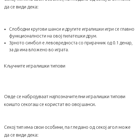
да се види дека:
Слободни кругови шанси и другите игралишки игри се главно
функционалности на овој пилатешки друм.
Зрното симбол е левовредноста со прирачник од 0.1 денар,
за да има вложено во играта.
Кључните игралишки типови
Овде се набројуваат најпозначителни игралишки типови
коишто секогаш се користат во овој шанси.
Секој тип има свои особини, па гледано од секој агол може
да се види дека: