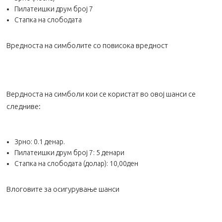
Пилатеишки друм број 7
Стапка на слободата
Вредноста на симболите со повисока вредност
Вердноста на симболи кои се користат во овој шанси се
следниве:
Зрно: 0.1 денар.
Пилатеишки друм број 7: 5 денари
Стапка на слободата (долар): 10,00ден
Влоговите за осигурување шанси