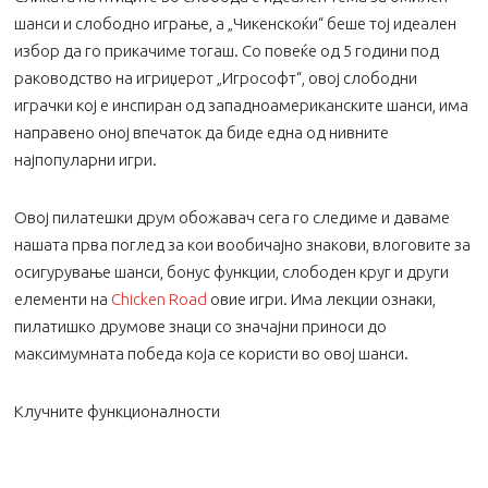
шанси и слободно играње, а „Чикенскоќи“ беше тој идеален
избор да го прикачиме тогаш. Со повеќе од 5 години под
раководство на игриџерот „Игрософт“, овој слободни
играчки кој е инспиран од западноамериканските шанси, има
направено оној впечаток да биде една од нивните
најпопуларни игри.
Овој пилатешки друм обожавач сега го следиме и даваме
нашата прва поглед за кои вообичајно знакови, влоговите за
осигурување шанси, бонус функции, слободен круг и други
елементи на
Chicken Road
овие игри. Има лекции ознаки,
пилатишко друмове знаци со значајни приноси до
максимумната победа која се користи во овој шанси.
Клучните функционалности