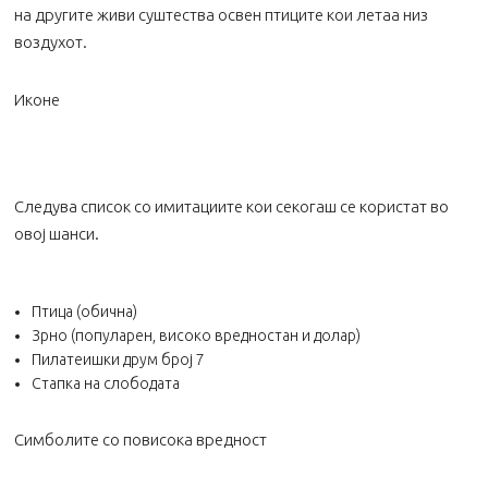
на другите живи суштества освен птиците кои летаа низ
воздухот.
Иконе
Следува список со имитациите кои секогаш се користат во
овој шанси.
Птица (обична)
Зрно (популарен, високо вредностан и долар)
Пилатеишки друм број 7
Стапка на слободата
Симболите со повисока вредност