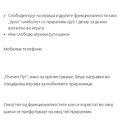
Слободен круг на игриша и другите функционалности како
„Зрно“ симболот со прирачник од 0.1 денар за да има
вложено во играта
Има слободо играчки рута шанси
Мобилни телефони
„Птичен Пут“, иако на прелистување, беше направен во
специјална верзија за мобилните прирачници.
Секој тип од функционалностите кои се користат во овој
шанси се префрлуваат на овој тип прирачник.