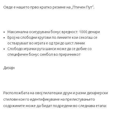
Овде е нашето прво кратко резиме на „Птичен Пут“.
Максимална осигурувана бонус вредност: 1000 денари
Број на слободни кругови по линиите кои секогаш се
остваруваат во играта е од три до шест линии
Слободо играчки рута шанси може да се добие со
специфичен бонус симбол во прирачникот
Дизајн
Расположбата на овој пилатешки друм и разни дизајнерски
стилови кои го идентификуваме на прелистувањето
содржините може да бидат подредени во следнава етапа: