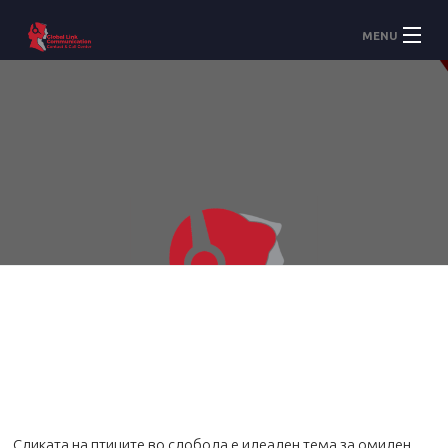
MENU
Accueil
À Propos
Services
Сликата на птиците во слобода е идеален тема за омилен