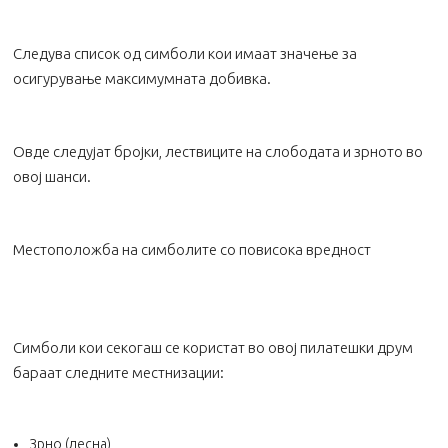
Следува список од симболи кои имаат значење за
осигурување максимумната добивка.
Овде следујат бројки, лествиците на слободата и зрното во
овој шанси.
Местоположба на симболите со повисока вредност
Симболи кои секогаш се користат во овој пилатешки друм
бараат следните местнизации:
Зрно (лесна)