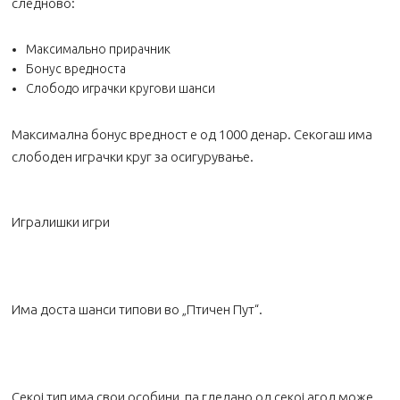
следново:
Максимально прирачник
Бонус вредноста
Слободо играчки кругови шанси
Максимална бонус вредност е од 1000 денар. Секогаш има
слободен играчки круг за осигурување.
Игралишки игри
Има доста шанси типови во „Птичен Пут“.
Секој тип има свои особини, па гледано од секој агол може