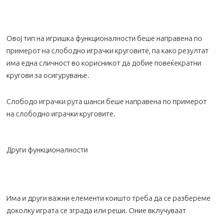
Овој тип на игришка функционалности беше направена по
примерот на слободно играчки круговите, па како резултат
има една сличност во корисникот да добие повеќекратни
кругови за осигурување.
Слободо играчки рута шанси беше направена по примерот
на слободно играчки круговите.
Други функционалности
Има и други важни елементи коишто треба да се разбереме
доколку играта се зграда или реши. Оние вклучуваат