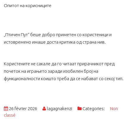
Опитот на корисниците
„Птичен Пут“ беше добро приметен со користеници и
истовремено имаше доста критика од страна нив.
Користените не сакале да го читаат прирачникот пред
почеток на играњето заради изобилен број на
функционалности коишто треба да се набават со секој тип.
26 février 2026
lagagnakenzi
Categories:
Non
classé