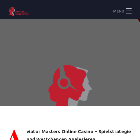
MENU
Accueil
À Propos
Services
A
viator Masters Online Casino – Spielstrategie
und Wettchancen Analysieren