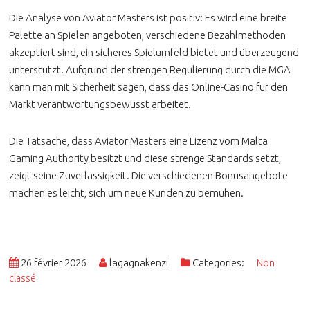
Die Analyse von Aviator Masters ist positiv: Es wird eine breite
Palette an Spielen angeboten, verschiedene Bezahlmethoden
akzeptiert sind, ein sicheres Spielumfeld bietet und überzeugend
unterstützt. Aufgrund der strengen Regulierung durch die MGA
kann man mit Sicherheit sagen, dass das Online-Casino für den
Markt verantwortungsbewusst arbeitet.
Die Tatsache, dass Aviator Masters eine Lizenz vom Malta
Gaming Authority besitzt und diese strenge Standards setzt,
zeigt seine Zuverlässigkeit. Die verschiedenen Bonusangebote
machen es leicht, sich um neue Kunden zu bemühen.
26 février 2026
lagagnakenzi
Categories:
Non
classé