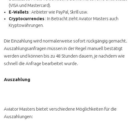
(VISA und Mastercard).
E-Wallets
: Anbieter wie PayPal, Skrill usw.
Cryptocurrencies
: In Betracht zieht Aviator Masters auch
Kryptowährungen.
Die Einzahlung wird normalerweise sofort rückgängig gemacht.
Auszahlungsanfragen müssen in der Regel manuell bestätigt
werden und können bis zu 48 Stunden dauern, je nachdem wie
schnell die Anfrage bearbeitet wurde.
Auszahlung
Aviator Masters bietet verschiedene Möglichkeiten für die
Auszahlungen: