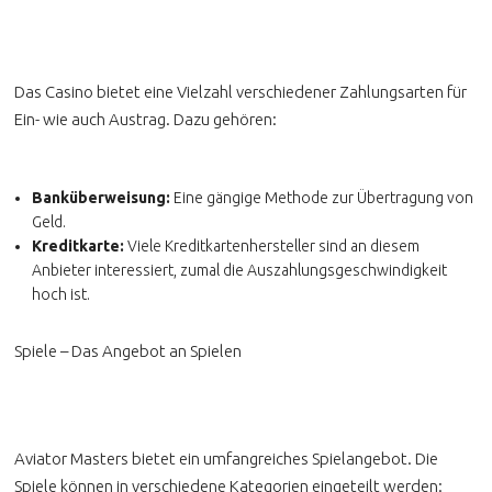
Das Casino bietet eine Vielzahl verschiedener Zahlungsarten für
Ein- wie auch Austrag. Dazu gehören:
Banküberweisung:
Eine gängige Methode zur Übertragung von
Geld.
Kreditkarte:
Viele Kreditkartenhersteller sind an diesem
Anbieter interessiert, zumal die Auszahlungsgeschwindigkeit
hoch ist.
Spiele – Das Angebot an Spielen
Aviator Masters bietet ein umfangreiches Spielangebot. Die
Spiele können in verschiedene Kategorien eingeteilt werden: