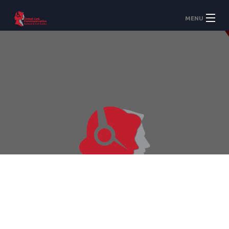
MENU
Accueil
À Propos
Services