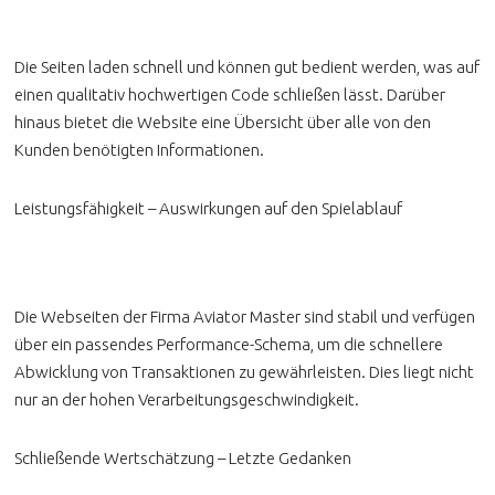
Die Seiten laden schnell und können gut bedient werden, was auf
einen qualitativ hochwertigen Code schließen lässt. Darüber
hinaus bietet die Website eine Übersicht über alle von den
Kunden benötigten Informationen.
Leistungsfähigkeit – Auswirkungen auf den Spielablauf
Die Webseiten der Firma Aviator Master sind stabil und verfügen
über ein passendes Performance-Schema, um die schnellere
Abwicklung von Transaktionen zu gewährleisten. Dies liegt nicht
nur an der hohen Verarbeitungsgeschwindigkeit.
Schließende Wertschätzung – Letzte Gedanken