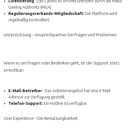
Lizenzierung
: Das Casino ist offiziell lizenziert durch die Malta
Gaming Authority (MGA).
Regulierungsverbands-Mitgliedschaft:
Die Plattform wird
regelmäßig kontrolliert.
Unterstützung – Ansprechpartner bei Fragen und Problemen
Wenn es um Fragen oder Bedenken geht, ist der Support stets
erreichbar:
E-Mail-Betreiber
: Das Anbieterangebot hat eine E-Mail-
Adresse zur Verfügung gestellt.
Telefon-Support:
Ein Hotline ist verfügbar.
User Experience – Die Benutzungbarkeit