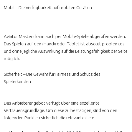
Mobil – Die Verfügbarkeit auf mobilen Geräten
Aviator Masters kann auch per Mobile-Spiele abgerufen werden.
Das Spielen auf dem Handy oder Tablet ist absolut problemlos
und ohne jegliche Auswirkung auf die Leistungsfähigkeit der Seite
möglich.
Sicherheit – Die Gewähr für Fairness und Schutz des
Spielerkunden
Das Anbieterangebot verfügt über eine exzellente
Vertrauensgrundlage. Um diese zu bestätigen, sind von den
folgenden Punkten sicherlich die relevantesten: