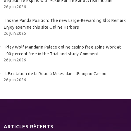
deposit free spins with Pokie For free and A real income
26 juin,2026
Insane Panda Position: The new Large-Rewarding Slot Remark
Enjoy examine this site Online Harbors
26 juin,2026
Play Wolf Mandarin Palace online casino free spins Work at
100 percent free in the Trial and study Comment
26 juin,2026
LExcitation de la Roue à Mises dans lEmojino Casino
26 juin,2026
ARTICLES RÉCENTS