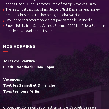
deposit Bonus Requirements Free of charge Revolves 2026
The historical past out of no deposit FlashDash for real money
casinos Christmas time becoming a global vacation
Wolverine character mobile slots pay by mobile Wikipedia
Finest Totally free Spins Casinos Summer 2026 No Galera Bet login
mobile download deposit Slots
NOS HORAIRES
Jours d’ouverture :
Lundi – Vendredi : 8am – 6pm
Vacances :
Tout les Samedi et Dimanche
Tous les jours fériés
Global Link Communication est un centre d’appels basé en