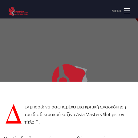
MENU
Accueil
À Propos
Services
Δ
εν μπορώ να σας παρέχει μια κριτική ανασκόπηση
του διαδικτυακού καζίνο Avia Masters Slot με τον
τίτλο "".