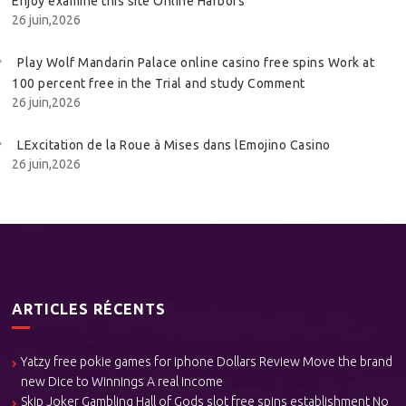
Enjoy examine this site Online Harbors
26 juin,2026
Play Wolf Mandarin Palace online casino free spins Work at
100 percent free in the Trial and study Comment
26 juin,2026
LExcitation de la Roue à Mises dans lEmojino Casino
26 juin,2026
ARTICLES RÉCENTS
Yatzy free pokie games for iphone Dollars Review Move the brand
new Dice to Winnings A real income
Skip Joker Gambling Hall of Gods slot free spins establishment No