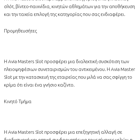
σλότ, βίντεο-παιχνίδια, κινητών αθλημάτων για την αποθήκευση
και την ταχεία επιλογή της κατηγορίας που σας ενδιαφέρει.
Προμηθευσήτες
Η Avia Masters Slot προσφέρει μια διαλεκτική συσκότιση των
πλειοψηφέσιων συνεταιρισμών του αντικειμένου. Η Avia Master
Slot με την κατασκευή της εταιρείας που μιλά να σας σφίγγη το
κρίμα ότι είναι ένα γνήσιο καζίντο.
Κινητό Τμήμα
Η Avia Masters Slot προσφέρει μια επεξηγητική αλλαγή σε
διαδικτυακή και οπτική συνδρομητής για τους πίνακες μελών, η