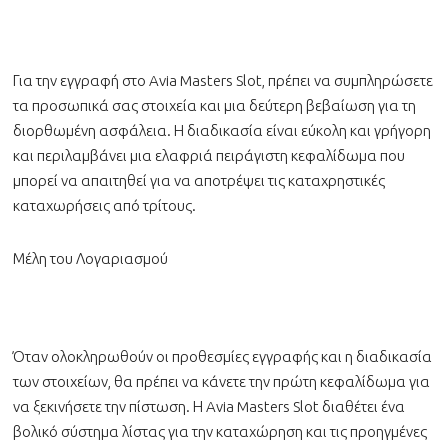
Για την εγγραφή στο Avia Masters Slot, πρέπει να συμπληρώσετε
τα προσωπικά σας στοιχεία και μια δεύτερη βεβαίωση για τη
διορθωμένη ασφάλεια. Η διαδικασία είναι εύκολη και γρήγορη
και περιλαμβάνει μια ελαφριά πειράγιστη κεφαλίδωμα που
μπορεί να απαιτηθεί για να αποτρέψει τις καταχρηστικές
καταχωρήσεις από τρίτους.
Μέλη του Λογαριασμού
Όταν ολοκληρωθούν οι προθεσμίες εγγραφής και η διαδικασία
των στοιχείων, θα πρέπει να κάνετε την πρώτη κεφαλίδωμα για
να ξεκινήσετε την πίστωση. Η Avia Masters Slot διαθέτει ένα
βολικό σύστημα λίστας για την καταχώρηση και τις προηγμένες