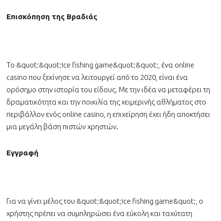
Επισκόπηση της Βραδιάς
Το &quot;&quot;ice fishing game&quot;&quot;, ένα online
casino που ξεκίνησε να λειτουργεί από το 2020, είναι ένα
ορόσημο στην ιστορία του είδους. Με την ιδέα να μεταφέρει τη
δραματικότητα και την ποικιλία της χειμερινής αθλήματος στο
περιβάλλον ενός online casino, η επιχείρηση έχει ήδη αποκτήσει
μια μεγάλη βάση πιστών χρηστών.
Εγγραφή
Για να γίνει μέλος του &quot;&quot;ice fishing game&quot;, ο
χρήστης πρέπει να συμπληρώσει ένα εύκολη και ταχύτατη