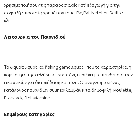
χρησιμοποιήσουν τις παραδοσιακές κατ’ εξαγωγή για την
ασφαλή αποστολή χρημάτων τους: PayPal, Neteller, Skrill και
κλπ.
Λειτουργία του Παιχνιδιού
Το &quot;&quot;ice fishing game&quot;, που το χαρακτηρίζει η
κομψότητα της αθλέσεως στο χιόνι, περιέχει μια πανδαισία των
εικαστικών για διασκέδαση και τύχη. Ο αναγνωρισμένος
κατάλογος παιχνίδων συμπεριλαμβάνει τα δημοφιλή: Roulette,
Blackjack, Slot Machine.
Επιμέρους κατηγορίες