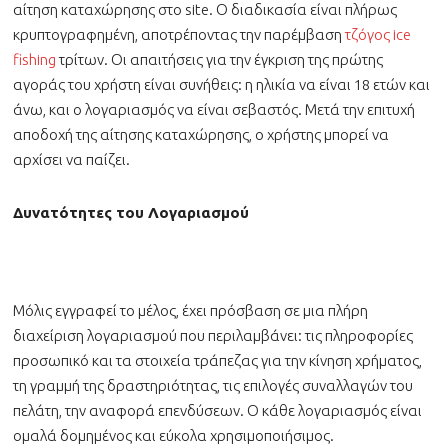
αίτηση καταχώρησης στο site. Ο διαδικασία είναι πλήρως
κρυπτογραφημένη, αποτρέποντας την παρέμβαση
τζόγος ice
fishing
τρίτων. Οι απαιτήσεις για την έγκριση της πρώτης
αγοράς του χρήστη είναι συνήθεις: η ηλικία να είναι 18 ετών και
άνω, και ο λογαριασμός να είναι σεβαστός. Μετά την επιτυχή
αποδοχή της αίτησης καταχώρησης, ο χρήστης μπορεί να
αρχίσει να παίζει.
Δυνατότητες του Λογαριασμού
Μόλις εγγραφεί το μέλος, έχει πρόσβαση σε μια πλήρη
διαχείριση λογαριασμού που περιλαμβάνει: τις πληροφορίες
προσωπικό και τα στοιχεία τράπεζας για την κίνηση χρήματος,
τη γραμμή της δραστηριότητας, τις επιλογές συναλλαγών του
πελάτη, την αναφορά επενδύσεων. Ο κάθε λογαριασμός είναι
ομαλά δομημένος και εύκολα χρησιμοποιήσιμος.