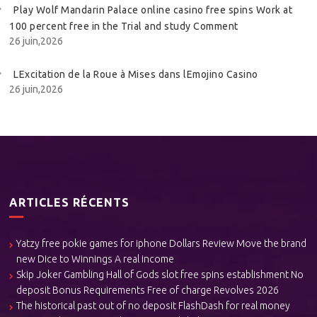
Play Wolf Mandarin Palace online casino free spins Work at
100 percent free in the Trial and study Comment
26 juin,2026
LExcitation de la Roue à Mises dans lEmojino Casino
26 juin,2026
ARTICLES RÉCENTS
Yatzy free pokie games for iphone Dollars Review Move the brand
new Dice to Winnings A real income
Skip Joker Gambling Hall of Gods slot free spins establishment No
deposit Bonus Requirements Free of charge Revolves 2026
The historical past out of no deposit FlashDash for real money